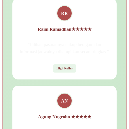
RR
Raim Ramadhan
★★★★★
"Pilihan pasarannya cukup beragam dan
informasi jadwalnya ditampilkan secara ringkas."
High Roller
AN
Agung Nugroho
★★★★★