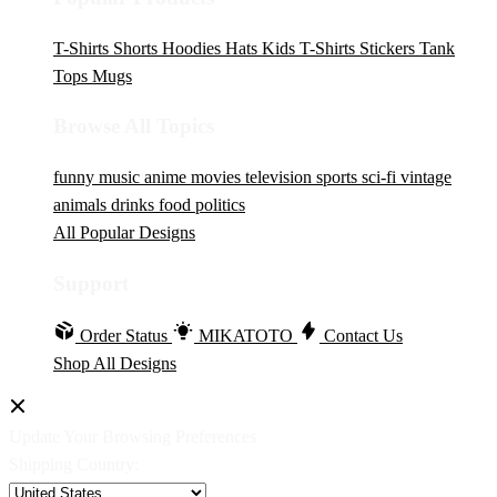
T-Shirts
Shorts
Hoodies
Hats
Kids T-Shirts
Stickers
Tank
Tops
Mugs
Browse All Topics
funny
music
anime
movies
television
sports
sci-fi
vintage
animals
drinks
food
politics
All Popular Designs
Support
Order Status
MIKATOTO
Contact Us
Shop All Designs
Update Your Browsing Preferences
Shipping Country: