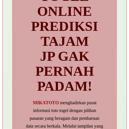
ONLINE
PREDIKSI
TAJAM
JP GAK
PERNAH
PADAM!
MIKATOTO
menghadirkan pusat
informasi toto togel dengan pilihan
pasaran yang beragam dan pembaruan
data secara berkala. Melalui tampilan yang