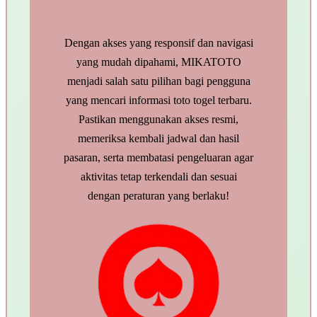
Dengan akses yang responsif dan navigasi
yang mudah dipahami, MIKATOTO
menjadi salah satu pilihan bagi pengguna
yang mencari informasi toto togel terbaru.
Pastikan menggunakan akses resmi,
memeriksa kembali jadwal dan hasil
pasaran, serta membatasi pengeluaran agar
aktivitas tetap terkendali dan sesuai
dengan peraturan yang berlaku!