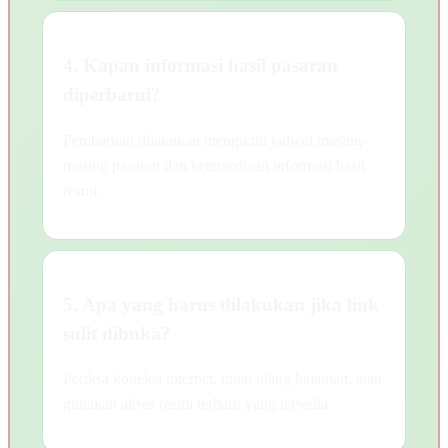
4. Kapan informasi hasil pasaran
diperbarui?
Pembaruan dilakukan mengikuti jadwal masing-
masing pasaran dan ketersediaan informasi hasil
resmi.
5. Apa yang harus dilakukan jika link
sulit dibuka?
Periksa koneksi internet, muat ulang halaman, atau
gunakan akses resmi terbaru yang tersedia