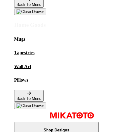
Back To Menu
Home Goods
Mugs
Tapestries
Wall Art
Pillows
Back To Menu
Shop Designs