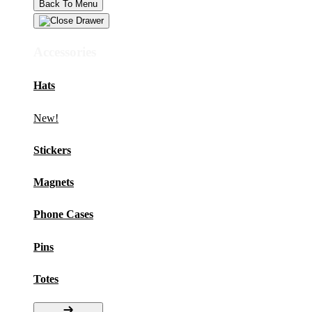
Back To Menu
Accessories
Hats
New!
Stickers
Magnets
Phone Cases
Pins
Totes