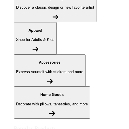
Discover a classic design or new favorite artist
Apparel
Shop for Adults & Kids
Accessories
Express yourself with stickers and more
Home Goods
Decorate with pillows, tapestries, and more
Popular Products