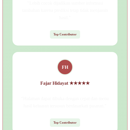
"Lebih cocok dijadikan sumber informasi
tambahan karena prediksi tetap tidak menjamin
hasil."
Top Contributor
FH
Fajar Hidayat
★★★★★
"Halaman dapat dibuka dengan cepat dan menu
hasil keluaran tersusun berdasarkan pasaran."
Top Contributor