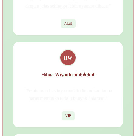
dengan jelas sehingga lebih nyaman dibaca."
Aktif
HW
Hilma Wiyanto
★★★★★
"Pembaruan hasilnya mudah ditemukan tanpa
harus membuka terlalu banyak halaman."
VIP