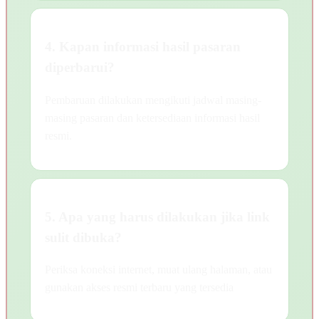
4. Kapan informasi hasil pasaran
diperbarui?
Pembaruan dilakukan mengikuti jadwal masing-
masing pasaran dan ketersediaan informasi hasil
resmi.
5. Apa yang harus dilakukan jika link
sulit dibuka?
Periksa koneksi internet, muat ulang halaman, atau
gunakan akses resmi terbaru yang tersedia