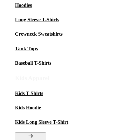
Hoodies
Long Sleeve T-Shirts
Crewneck Sweatshirts
Tank Tops
Baseball T-Shirts
Kids Apparel
Kids T-Shirts
Kids Hoodie
Kids Long Sleeve T-Shirt