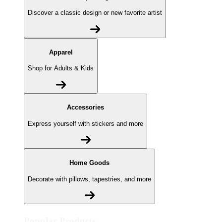
Discover a classic design or new favorite artist
Apparel
Shop for Adults & Kids
Accessories
Express yourself with stickers and more
Home Goods
Decorate with pillows, tapestries, and more
Popular Products