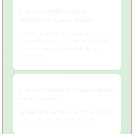
2. Apakah prediksi togel di
MIKATOTO dijamin akurat?
Tidak ada prediksi yang dapat menjamin hasil
secara pasti. Informasi yang ditampilkan hanya
berupa perkiraan berdasarkan data dan pola
sebelumnya.
3. Apakah MIKATOTO dapat dibuka
melalui ponsel?
Ya, halaman dirancang agar dapat diakses melalui
browser ponsel, tablet, maupun komputer.