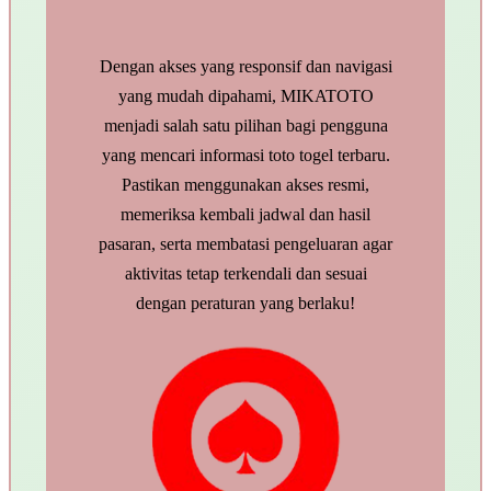
Dengan akses yang responsif dan navigasi
yang mudah dipahami, MIKATOTO
menjadi salah satu pilihan bagi pengguna
yang mencari informasi toto togel terbaru.
Pastikan menggunakan akses resmi,
memeriksa kembali jadwal dan hasil
pasaran, serta membatasi pengeluaran agar
aktivitas tetap terkendali dan sesuai
dengan peraturan yang berlaku!