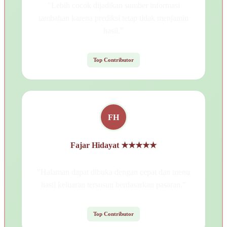
"Lebih cocok dijadikan sumber informasi
tambahan karena prediksi tetap tidak menjamin
hasil."
Top Contributor
FH
Fajar Hidayat
★★★★★
"Halaman dapat dibuka dengan cepat dan menu
hasil keluaran tersusun berdasarkan pasaran."
Top Contributor