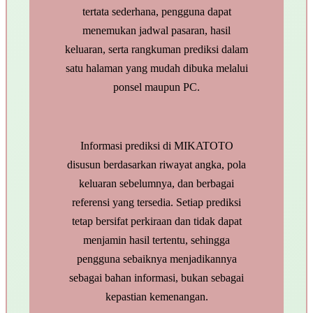
tertata sederhana, pengguna dapat
menemukan jadwal pasaran, hasil
keluaran, serta rangkuman prediksi dalam
satu halaman yang mudah dibuka melalui
ponsel maupun PC.
Informasi prediksi di MIKATOTO
disusun berdasarkan riwayat angka, pola
keluaran sebelumnya, dan berbagai
referensi yang tersedia. Setiap prediksi
tetap bersifat perkiraan dan tidak dapat
menjamin hasil tertentu, sehingga
pengguna sebaiknya menjadikannya
sebagai bahan informasi, bukan sebagai
kepastian kemenangan.