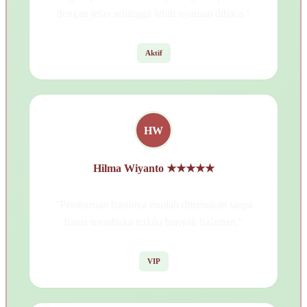
dengan jelas sehingga lebih nyaman dibaca."
Aktif
HW
Hilma Wiyanto
★★★★★
"Pembaruan hasilnya mudah ditemukan tanpa
harus membuka terlalu banyak halaman."
VIP