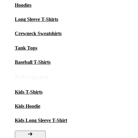
Hoodies
Long Sleeve T-Shirts
Crewneck Sweatshirts
Tank Tops
Baseball T-Shirts
Kids Apparel
Kids T-Shirts
Kids Hoodie
Kids Long Sleeve T-Shirt