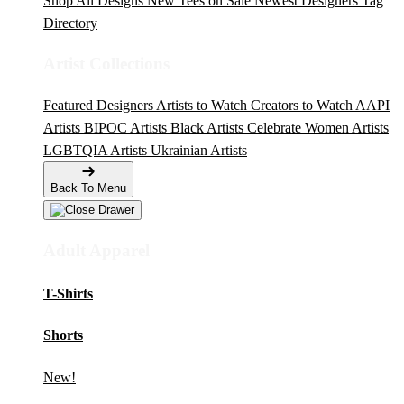
Shop All Designs
New Tees on Sale
Newest Designers
Tag
Directory
Artist Collections
Featured Designers
Artists to Watch
Creators to Watch
AAPI
Artists
BIPOC Artists
Black Artists
Celebrate Women Artists
LGBTQIA Artists
Ukrainian Artists
Back To Menu
Adult Apparel
T-Shirts
Shorts
New!