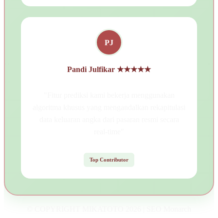
PJ
Pandi Julfikar
★★★★★
"Fitur prediksi kami bekerja menggunakan
algoritma khusus yang mengandalkan rekapitulasi
data keluaran angka dari pasaran resmi secara
real-time"
Top Contributor
© COPYRIGHT MIKATOTO 2026 | SEO Monarch