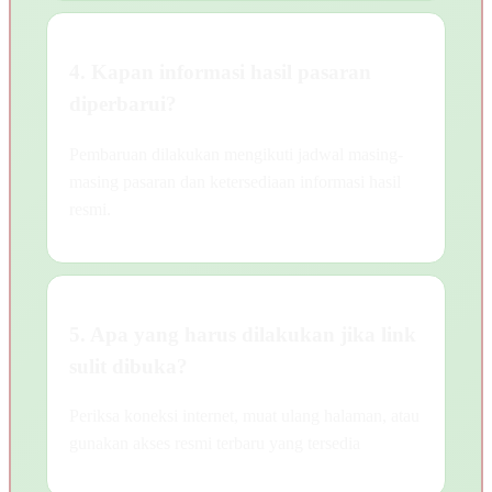
4. Kapan informasi hasil pasaran
diperbarui?
Pembaruan dilakukan mengikuti jadwal masing-
masing pasaran dan ketersediaan informasi hasil
resmi.
5. Apa yang harus dilakukan jika link
sulit dibuka?
Periksa koneksi internet, muat ulang halaman, atau
gunakan akses resmi terbaru yang tersedia