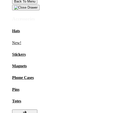
Back To Menu
Accessories
Hats
New!
Stickers
Magnets
Phone Cases
Pins
Totes