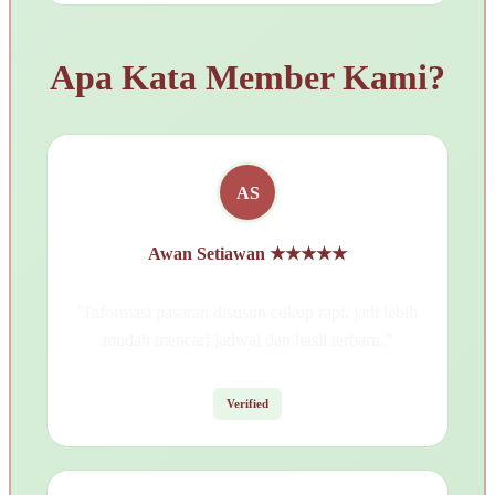
Apa Kata Member Kami?
AS
Awan Setiawan
★★★★★
"Informasi pasaran disusun cukup rapi, jadi lebih
mudah mencari jadwal dan hasil terbaru."
Verified