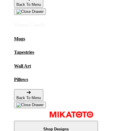
Back To Menu
Home Goods
Mugs
Tapestries
Wall Art
Pillows
Back To Menu
Shop Designs