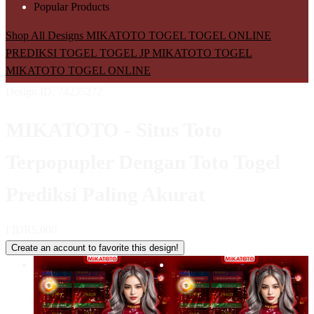
Popular Products
Shop All Designs
MIKATOTO
TOGEL
TOGEL ONLINE
PREDIKSI TOGEL
TOGEL JP
MIKATOTO TOGEL
MIKATOTO TOGEL ONLINE
Design ID: 74235272
MIKATOTO - Situs Toto
Terpopupler Dengan Toto Togel
Prediksi Paling Akurat
I
IDR5,000
Create an account to favorite this design!