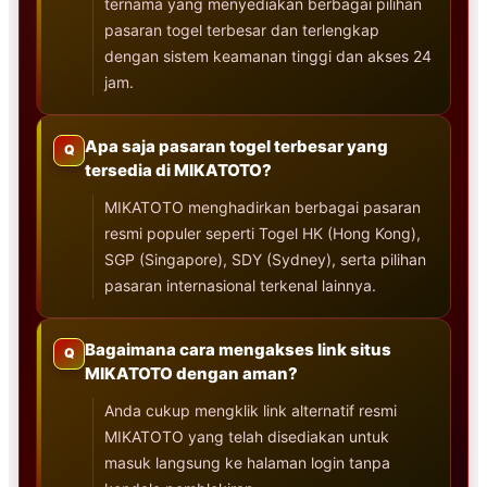
ternama yang menyediakan berbagai pilihan
pasaran togel terbesar dan terlengkap
dengan sistem keamanan tinggi dan akses 24
jam.
Apa saja pasaran togel terbesar yang
tersedia di MIKATOTO?
MIKATOTO menghadirkan berbagai pasaran
resmi populer seperti Togel HK (Hong Kong),
SGP (Singapore), SDY (Sydney), serta pilihan
pasaran internasional terkenal lainnya.
Bagaimana cara mengakses link situs
MIKATOTO dengan aman?
Anda cukup mengklik link alternatif resmi
MIKATOTO yang telah disediakan untuk
masuk langsung ke halaman login tanpa