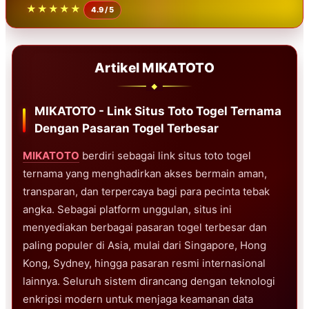
★★★★★
4.9 / 5
Artikel MIKATOTO
MIKATOTO - Link Situs Toto Togel Ternama
Dengan Pasaran Togel Terbesar
MIKATOTO
berdiri sebagai link situs toto togel
ternama yang menghadirkan akses bermain aman,
transparan, dan terpercaya bagi para pecinta tebak
angka. Sebagai platform unggulan, situs ini
menyediakan berbagai pasaran togel terbesar dan
paling populer di Asia, mulai dari Singapore, Hong
Kong, Sydney, hingga pasaran resmi internasional
lainnya. Seluruh sistem dirancang dengan teknologi
enkripsi modern untuk menjaga keamanan data