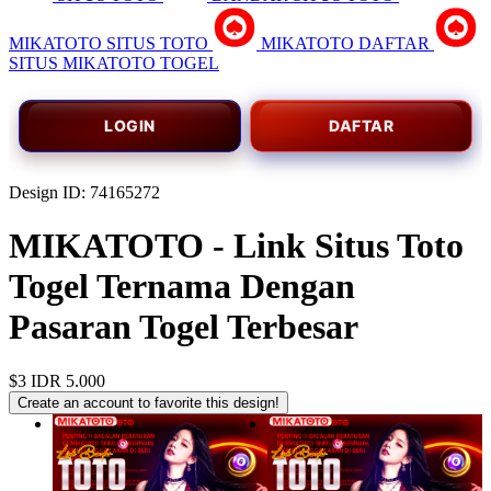
MIKATOTO SITUS TOTO
MIKATOTO DAFTAR
SITUS MIKATOTO TOGEL
LOGIN
DAFTAR
Design ID: 74165272
MIKATOTO - Link Situs Toto
Togel Ternama Dengan
Pasaran Togel Terbesar
$3
IDR 5.000
Create an account to favorite this design!