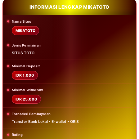
INFORMASI LENGKAP MIKATOTO
Nama Situs
MIKATOTO
Jenis Permainan
SITUS TOTO
Minimal Deposit
IDR 1,000
Minimal Withdraw
IDR 25,000
Transaksi Pembayaran
Transfer Bank Lokal • E-wallet • QRIS
Rating