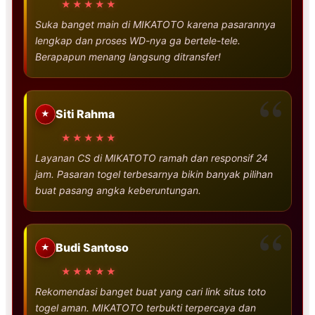
★★★★★
Suka banget main di MIKATOTO karena pasarannya
lengkap dan proses WD-nya ga bertele-tele.
Berapapun menang langsung ditransfer!
Siti Rahma
★★★★★
Layanan CS di MIKATOTO ramah dan responsif 24
jam. Pasaran togel terbesarnya bikin banyak pilihan
buat pasang angka keberuntungan.
Budi Santoso
★★★★★
Rekomendasi banget buat yang cari link situs toto
togel aman. MIKATOTO terbukti terpercaya dan