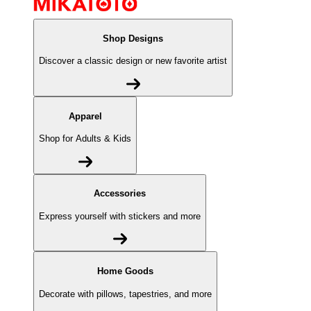
Shop Designs
Discover a classic design or new favorite artist
Apparel
Shop for Adults & Kids
Accessories
Express yourself with stickers and more
Home Goods
Decorate with pillows, tapestries, and more