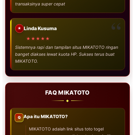
transaksinya super cepat
Linda Kusuma
★★★★★
Sistemnya rapi dan tampilan situs MIKATOTO ringan
banget diakses lewat kuota HP. Sukses terus buat
MIKATOTO.
FAQ MIKATOTO
Apa itu MIKATOTO?
MIKATOTO adalah link situs toto togel