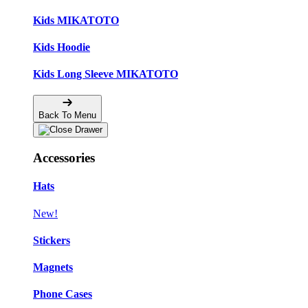
Kids MIKATOTO
Kids Hoodie
Kids Long Sleeve MIKATOTO
Back To Menu
Accessories
Hats
New!
Stickers
Magnets
Phone Cases