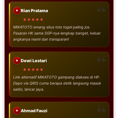
Rian Pratama
★★★★★
MIKATOTO emang situs toto togel paling jos.
Pasaran HK sama SGP-nya lengkap banget, keluar
angkanya resmi dan transparan!
Dewi Lestari
★★★★★
Link alternatif MIKATOTO gampang diakses di HP.
Depo via QRIS cuma berapa detik langsung masuk
saldo, lancar jaya.
Ahmad Fauzi