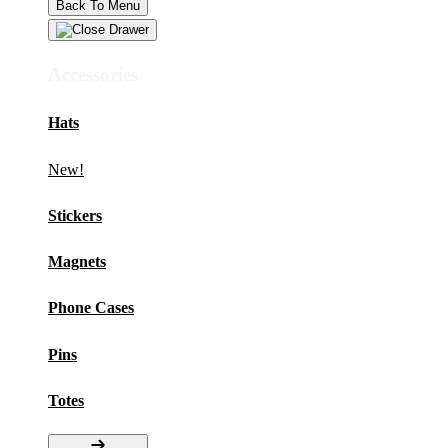
Back To Menu
Accessories
Hats
New!
Stickers
Magnets
Phone Cases
Pins
Totes