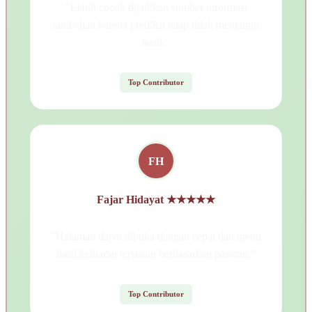
"Lebih cocok dijadikan sumber informasi
tambahan karena prediksi tetap tidak menjamin
hasil."
Top Contributor
FH
Fajar Hidayat
★★★★★
"Halaman dapat dibuka dengan cepat dan menu
hasil keluaran tersusun berdasarkan pasaran."
Top Contributor