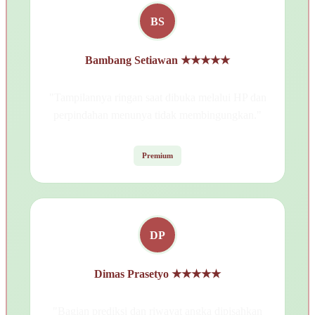
BS
Bambang Setiawan
★★★★★
"Tampilannya ringan saat dibuka melalui HP dan
perpindahan menunya tidak membingungkan."
Premium
DP
Dimas Prasetyo
★★★★★
"Bagian prediksi dan riwayat angka dipisahkan