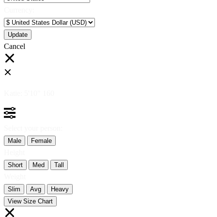
Currency:
Cancel
Katie:
5'10"
160
Select your person:
Male
Female
Height
Short
Med
Tall
Weight
Slim
Avg
Heavy
View Size Chart