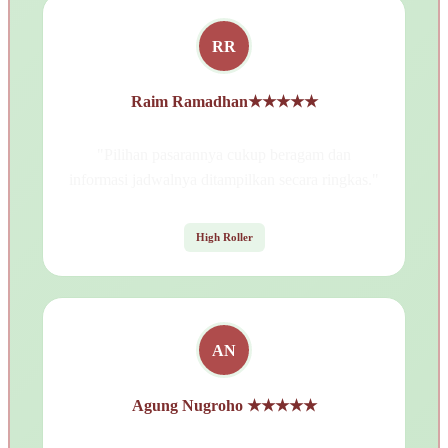
RR
Raim Ramadhan
★★★★★
"Pilihan pasarannya cukup beragam dan
informasi jadwalnya ditampilkan secara ringkas."
High Roller
AN
Agung Nugroho
★★★★★