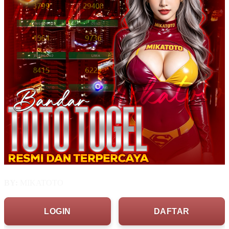
BY:
MIKATOTO
LOGIN
DAFTAR