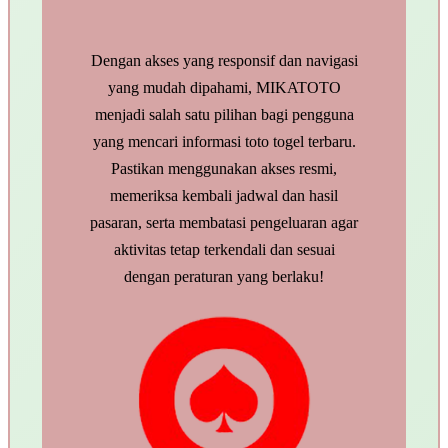
Dengan akses yang responsif dan navigasi
yang mudah dipahami, MIKATOTO
menjadi salah satu pilihan bagi pengguna
yang mencari informasi toto togel terbaru.
Pastikan menggunakan akses resmi,
memeriksa kembali jadwal dan hasil
pasaran, serta membatasi pengeluaran agar
aktivitas tetap terkendali dan sesuai
dengan peraturan yang berlaku!