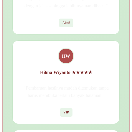
dengan jelas sehingga lebih nyaman dibaca."
Aktif
HW
Hilma Wiyanto
★★★★★
"Pembaruan hasilnya mudah ditemukan tanpa
harus membuka terlalu banyak halaman."
VIP