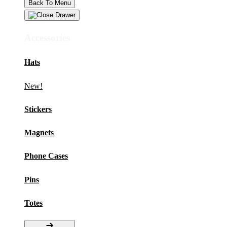
Back To Menu
Accessories
Hats
New!
Stickers
Magnets
Phone Cases
Pins
Totes