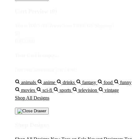
Cart Preview (0)
You're
IDR5,000
Away from
FREE US Shipping!
$0
IDR5,000
Your Cart is empty...
Discover something you'll love!
animals
anime
drinks
fantasy
food
funny
movies
sci-fi
sports
television
vintage
Shop All Designs
Shop Designs