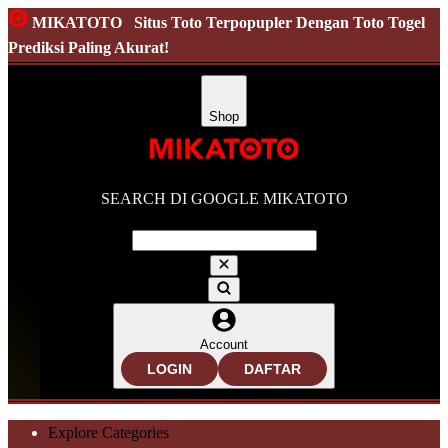
MIKATOTO
Situs Toto Terpopupler Dengan Toto Togel
Prediksi Paling Akurat!
Shop
SEARCH DI GOOGLE MIKATOTO
Account
LOGIN
DAFTAR
Explore Categories