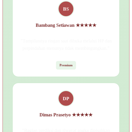
BS
Bambang Setiawan
★★★★★
"Tampilannya ringan saat dibuka melalui HP dan
perpindahan menunya tidak membingungkan."
Premium
DP
Dimas Prasetyo
★★★★★
"Bagian prediksi dan riwayat angka dipisahkan