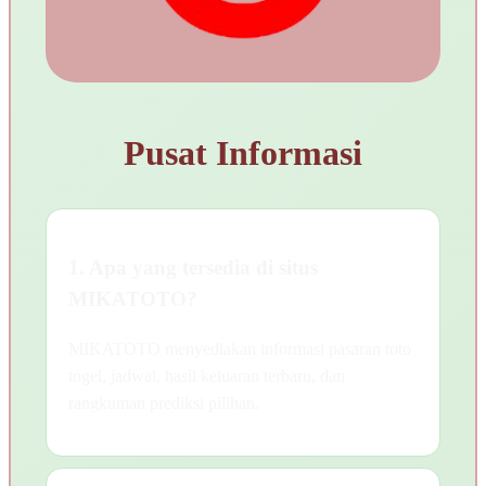
Pusat Informasi
1. Apa yang tersedia di situs
MIKATOTO?
MIKATOTO menyediakan informasi pasaran toto
togel, jadwal, hasil keluaran terbaru, dan
rangkuman prediksi pilihan.