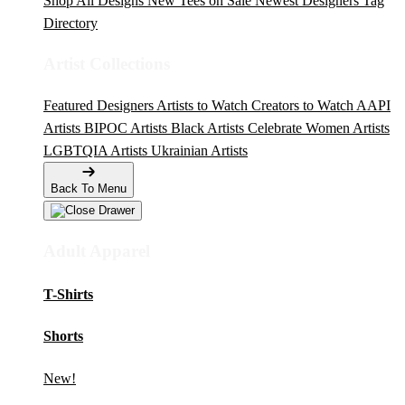
Shop All Designs
New Tees on Sale
Newest Designers
Tag
Directory
Artist Collections
Featured Designers
Artists to Watch
Creators to Watch
AAPI
Artists
BIPOC Artists
Black Artists
Celebrate Women Artists
LGBTQIA Artists
Ukrainian Artists
Back To Menu
Adult Apparel
T-Shirts
Shorts
New!