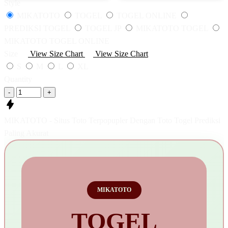
Style
MIKATOTO
TOGEL
TOGEL ONLINE
PREDIKSI TOGEL
TOGEL JP
MIKATOTO TOGEL
MIKATOTO TOGEL ONLINE
Size
View Size Chart
View Size Chart
S
M
L
XL
Quantity
-
+
MIKATOTO - Situs Toto Terpopupler Dengan Toto Togel Prediksi
Paling Akurat
MIKATOTO
TOGEL