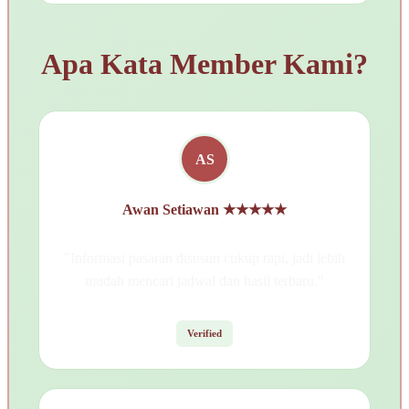
Apa Kata Member Kami?
AS
Awan Setiawan
★★★★★
"Informasi pasaran disusun cukup rapi, jadi lebih
mudah mencari jadwal dan hasil terbaru."
Verified