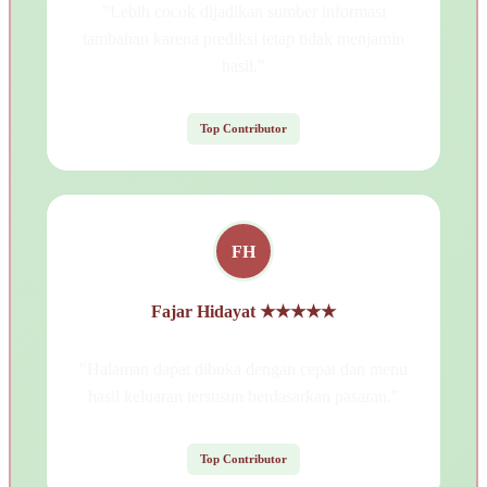
"Lebih cocok dijadikan sumber informasi
tambahan karena prediksi tetap tidak menjamin
hasil."
Top Contributor
FH
Fajar Hidayat
★★★★★
"Halaman dapat dibuka dengan cepat dan menu
hasil keluaran tersusun berdasarkan pasaran."
Top Contributor