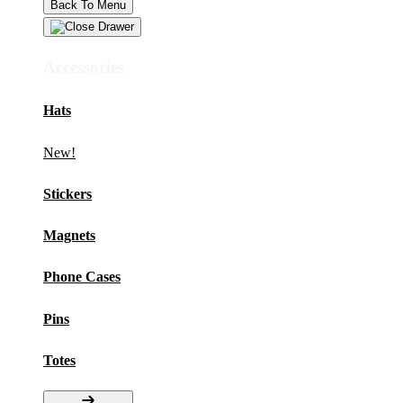
Back To Menu
Accessories
Hats
New!
Stickers
Magnets
Phone Cases
Pins
Totes