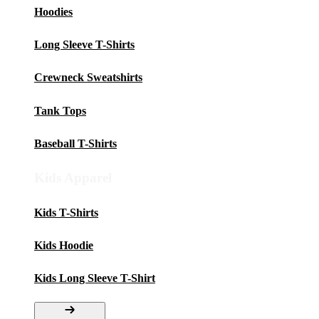
Hoodies
Long Sleeve T-Shirts
Crewneck Sweatshirts
Tank Tops
Baseball T-Shirts
Kids Apparel
Kids T-Shirts
Kids Hoodie
Kids Long Sleeve T-Shirt