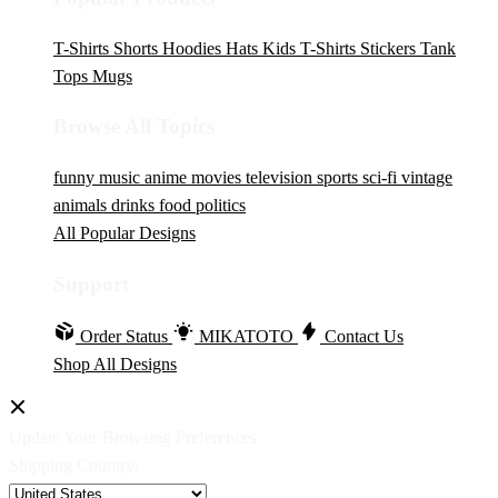
T-Shirts
Shorts
Hoodies
Hats
Kids T-Shirts
Stickers
Tank
Tops
Mugs
Browse All Topics
funny
music
anime
movies
television
sports
sci-fi
vintage
animals
drinks
food
politics
All Popular Designs
Support
Order Status
MIKATOTO
Contact Us
Shop All Designs
Update Your Browsing Preferences
Shipping Country: