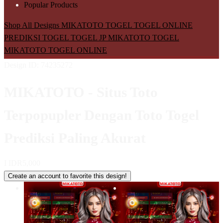
Popular Products
Shop All Designs
MIKATOTO
TOGEL
TOGEL ONLINE
PREDIKSI TOGEL
TOGEL JP
MIKATOTO TOGEL
MIKATOTO TOGEL ONLINE
Design ID: 74235272
MIKATOTO - Situs Toto
Terpopupler Dengan Toto Togel
Prediksi Paling Akurat
I
IDR5,000
Create an account to favorite this design!