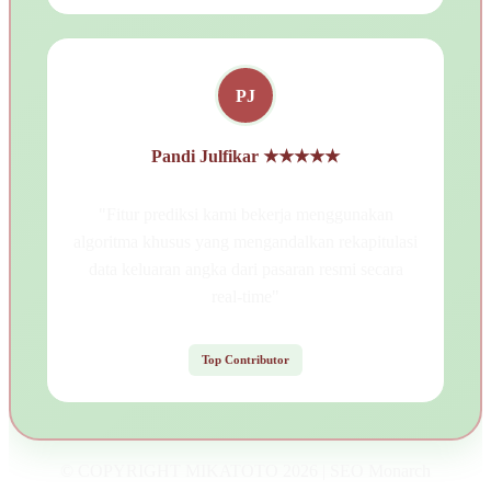
PJ
Pandi Julfikar
★★★★★
"Fitur prediksi kami bekerja menggunakan
algoritma khusus yang mengandalkan rekapitulasi
data keluaran angka dari pasaran resmi secara
real-time"
Top Contributor
© COPYRIGHT MIKATOTO 2026 | SEO Monarch