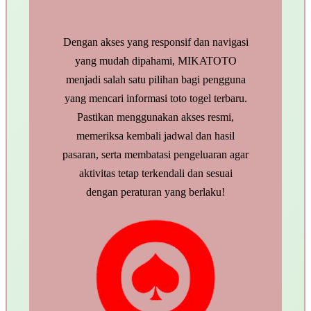
Dengan akses yang responsif dan navigasi
yang mudah dipahami, MIKATOTO
menjadi salah satu pilihan bagi pengguna
yang mencari informasi toto togel terbaru.
Pastikan menggunakan akses resmi,
memeriksa kembali jadwal dan hasil
pasaran, serta membatasi pengeluaran agar
aktivitas tetap terkendali dan sesuai
dengan peraturan yang berlaku!