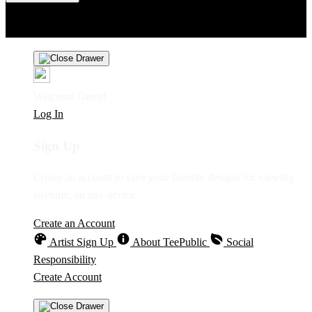
Product Safety
Intellectual Property Policy
CA: Do Not Sell My
Personal Information
Privacy Policy
Terms
Welcome Guest!
Log In
Sign Up
Create an account to save your favorite designs for viewing
anytime, on any device.
Create an Account
Artist Sign Up
About TeePublic
Social
Responsibility
Create Account