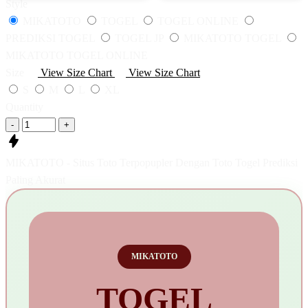
Style
MIKATOTO
TOGEL
TOGEL ONLINE
PREDIKSI TOGEL
TOGEL JP
MIKATOTO TOGEL
MIKATOTO TOGEL ONLINE
Size
View Size Chart
View Size Chart
S
M
L
XL
Quantity
-
+
MIKATOTO - Situs Toto Terpopupler Dengan Toto Togel Prediksi
Paling Akurat
MIKATOTO
TOGEL