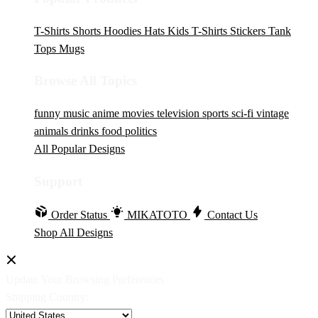
T-Shirts
Shorts
Hoodies
Hats
Kids T-Shirts
Stickers
Tank
Tops
Mugs
Browse All Topics
funny
music
anime
movies
television
sports
sci-fi
vintage
animals
drinks
food
politics
All Popular Designs
Support
Order Status
MIKATOTO
Contact Us
Shop All Designs
Update Your Browsing Preferences
Shipping Country: