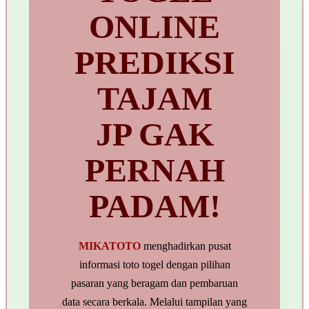
ONLINE
PREDIKSI
TAJAM
JP GAK
PERNAH
PADAM!
MIKATOTO
menghadirkan pusat
informasi toto togel dengan pilihan
pasaran yang beragam dan pembaruan
data secara berkala. Melalui tampilan yang