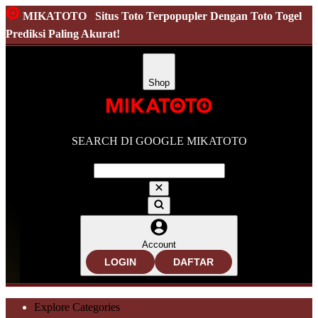
MIKATOTO
Situs Toto Terpopupler Dengan Toto Togel
Prediksi Paling Akurat!
Shop
SEARCH DI GOOGLE MIKATOTO
Account
LOGIN
DAFTAR
Explore Categories