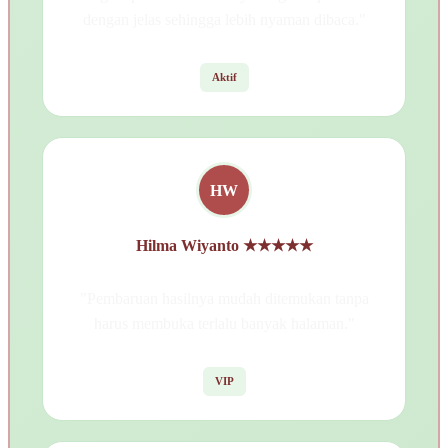
dengan jelas sehingga lebih nyaman dibaca."
Aktif
HW
Hilma Wiyanto
★★★★★
"Pembaruan hasilnya mudah ditemukan tanpa
harus membuka terlalu banyak halaman."
VIP