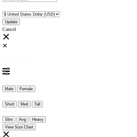
Currency:
Cancel
Katie:
5'10"
160
Select your person:
Male
Female
Height
Short
Med
Tall
Weight
Slim
Avg
Heavy
View Size Chart