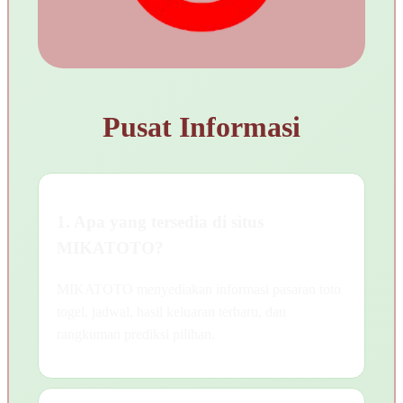
Pusat Informasi
1. Apa yang tersedia di situs
MIKATOTO?
MIKATOTO menyediakan informasi pasaran toto
togel, jadwal, hasil keluaran terbaru, dan
rangkuman prediksi pilihan.