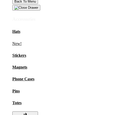
Back To Menu
Accessories
Hats
New!
Stickers
Magnets
Phone Cases
Pins
Totes