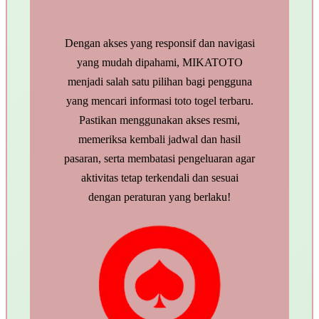
Dengan akses yang responsif dan navigasi
yang mudah dipahami, MIKATOTO
menjadi salah satu pilihan bagi pengguna
yang mencari informasi toto togel terbaru.
Pastikan menggunakan akses resmi,
memeriksa kembali jadwal dan hasil
pasaran, serta membatasi pengeluaran agar
aktivitas tetap terkendali dan sesuai
dengan peraturan yang berlaku!