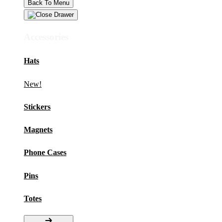
Back To Menu
Accessories
Hats
New!
Stickers
Magnets
Phone Cases
Pins
Totes