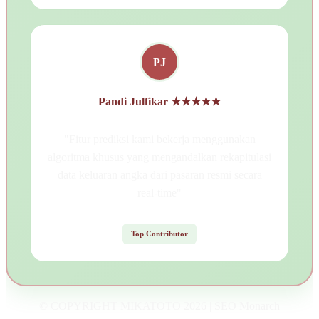
PJ
Pandi Julfikar
★★★★★
"Fitur prediksi kami bekerja menggunakan
algoritma khusus yang mengandalkan rekapitulasi
data keluaran angka dari pasaran resmi secara
real-time"
Top Contributor
© COPYRIGHT MIKATOTO 2026 | SEO Monarch