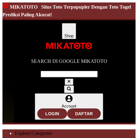
MIKATOTO
Situs Toto Terpopupler Dengan Toto Togel
Prediksi Paling Akurat!
Shop
SEARCH DI GOOGLE MIKATOTO
Account
LOGIN
DAFTAR
Explore Categories