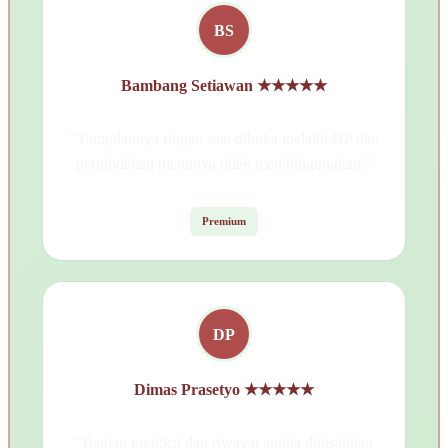
BS
Bambang Setiawan
★★★★★
"Tampilannya ringan saat dibuka melalui HP dan
perpindahan menunya tidak membingungkan."
Premium
DP
Dimas Prasetyo
★★★★★
"Bagian prediksi dan riwayat angka dipisahkan