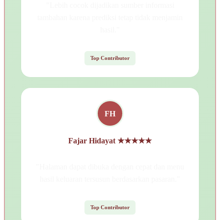
"Lebih cocok dijadikan sumber informasi
tambahan karena prediksi tetap tidak menjamin
hasil."
Top Contributor
FH
Fajar Hidayat
★★★★★
"Halaman dapat dibuka dengan cepat dan menu
hasil keluaran tersusun berdasarkan pasaran."
Top Contributor