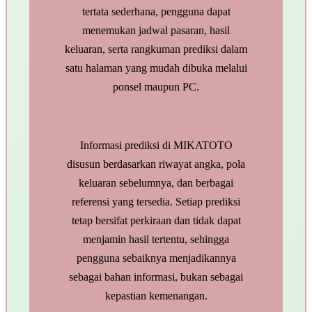
tertata sederhana, pengguna dapat
menemukan jadwal pasaran, hasil
keluaran, serta rangkuman prediksi dalam
satu halaman yang mudah dibuka melalui
ponsel maupun PC.
Informasi prediksi di MIKATOTO
disusun berdasarkan riwayat angka, pola
keluaran sebelumnya, dan berbagai
referensi yang tersedia. Setiap prediksi
tetap bersifat perkiraan dan tidak dapat
menjamin hasil tertentu, sehingga
pengguna sebaiknya menjadikannya
sebagai bahan informasi, bukan sebagai
kepastian kemenangan.