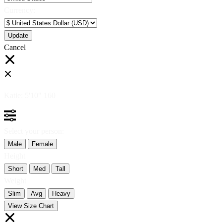
Currency:
Cancel
Katie:
5'10"
160
Select your person:
Male
Female
Height
Short
Med
Tall
Weight
Slim
Avg
Heavy
View Size Chart