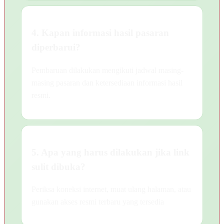
4. Kapan informasi hasil pasaran
diperbarui?
Pembaruan dilakukan mengikuti jadwal masing-
masing pasaran dan ketersediaan informasi hasil
resmi.
5. Apa yang harus dilakukan jika link
sulit dibuka?
Periksa koneksi internet, muat ulang halaman, atau
gunakan akses resmi terbaru yang tersedia