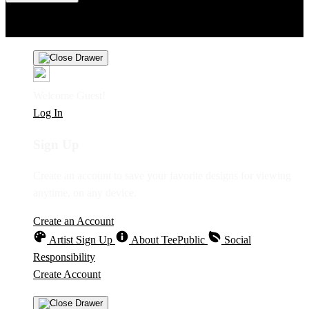
Product Safety
Intellectual Property Policy
CA: Do Not Sell My
Personal Information
Privacy Policy
Terms
Welcome Guest!
Log In
Sign Up
Create an account to save your favorite designs for viewing
anytime, on any device.
Create an Account
Artist Sign Up
About TeePublic
Social
Responsibility
Create Account