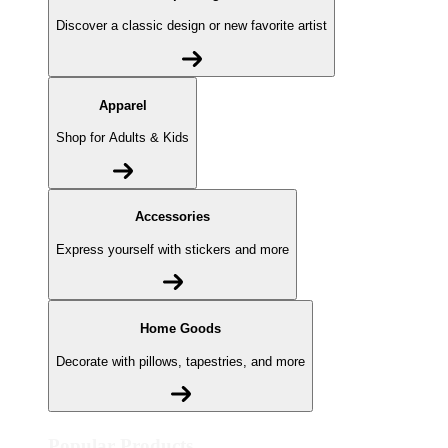
Discover a classic design or new favorite artist
Apparel
Shop for Adults & Kids
Accessories
Express yourself with stickers and more
Home Goods
Decorate with pillows, tapestries, and more
Popular Products