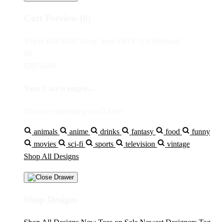
Cart Preview (0)
You're
IDR5,000
Away from
FREE US Shipping!
$0
IDR5,000
Your Cart is empty...
Discover something you'll love!
animals
anime
drinks
fantasy
food
funny
movies
sci-fi
sports
television
vintage
Shop All Designs
Shop Designs