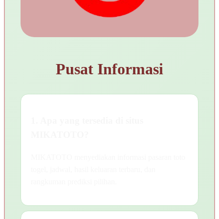
Pusat Informasi
1. Apa yang tersedia di situs
MIKATOTO?
MIKATOTO menyediakan informasi pasaran toto
togel, jadwal, hasil keluaran terbaru, dan
rangkuman prediksi pilihan.