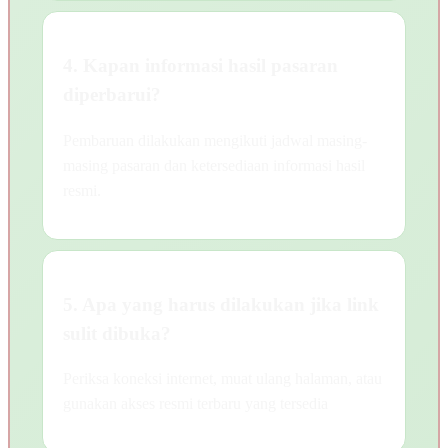
4. Kapan informasi hasil pasaran
diperbarui?
Pembaruan dilakukan mengikuti jadwal masing-
masing pasaran dan ketersediaan informasi hasil
resmi.
5. Apa yang harus dilakukan jika link
sulit dibuka?
Periksa koneksi internet, muat ulang halaman, atau
gunakan akses resmi terbaru yang tersedia