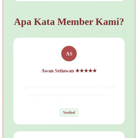
Apa Kata Member Kami?
AS
Awan Setiawan
★★★★★
"Informasi pasaran disusun cukup rapi, jadi lebih
mudah mencari jadwal dan hasil terbaru."
Verified