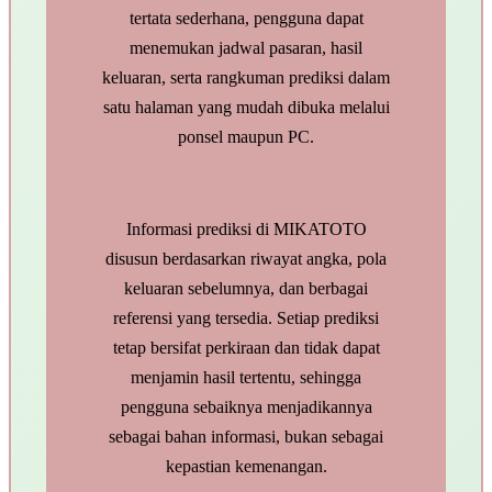
tertata sederhana, pengguna dapat
menemukan jadwal pasaran, hasil
keluaran, serta rangkuman prediksi dalam
satu halaman yang mudah dibuka melalui
ponsel maupun PC.
Informasi prediksi di MIKATOTO
disusun berdasarkan riwayat angka, pola
keluaran sebelumnya, dan berbagai
referensi yang tersedia. Setiap prediksi
tetap bersifat perkiraan dan tidak dapat
menjamin hasil tertentu, sehingga
pengguna sebaiknya menjadikannya
sebagai bahan informasi, bukan sebagai
kepastian kemenangan.