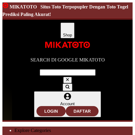
MIKATOTO
Situs Toto Terpopupler Dengan Toto Togel
Prediksi Paling Akurat!
Shop
SEARCH DI GOOGLE MIKATOTO
Account
LOGIN
DAFTAR
Explore Categories