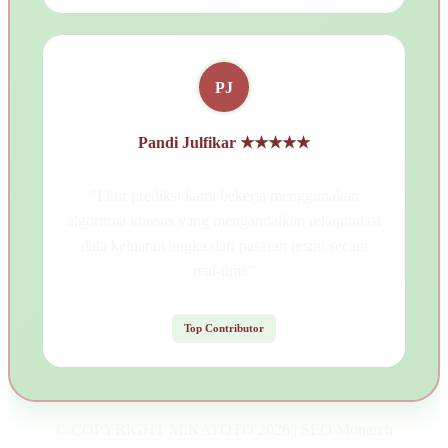
PJ
Pandi Julfikar
★★★★★
"Fitur prediksi kami bekerja menggunakan
algoritma khusus yang mengandalkan rekapitulasi
data keluaran angka dari pasaran resmi secara
real-time"
Top Contributor
© COPYRIGHT MIKATOTO 2026 | SEO Monarch