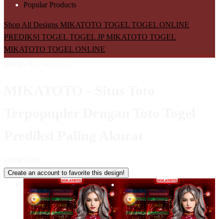
Popular Products
Shop All Designs
MIKATOTO
TOGEL
TOGEL ONLINE
PREDIKSI TOGEL
TOGEL JP
MIKATOTO TOGEL
MIKATOTO TOGEL ONLINE
Design ID: 74235272
MIKATOTO - Situs Toto
Terpopupler Dengan Toto Togel
Prediksi Paling Akurat
I
IDR5,000
Create an account to favorite this design!