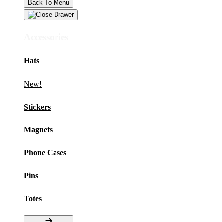
Back To Menu
Accessories
Hats
New!
Stickers
Magnets
Phone Cases
Pins
Totes