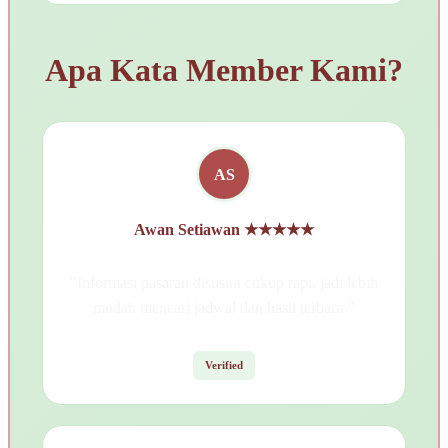
Apa Kata Member Kami?
AS
Awan Setiawan
★★★★★
"Informasi pasaran disusun cukup rapi, jadi lebih
mudah mencari jadwal dan hasil terbaru."
Verified