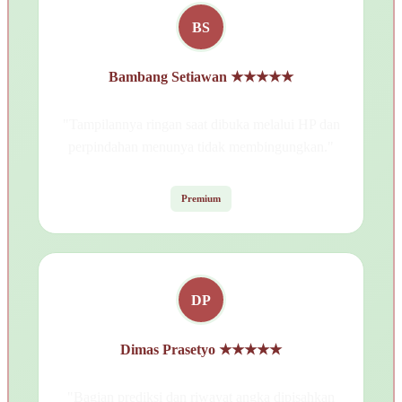
BS
Bambang Setiawan
★★★★★
"Tampilannya ringan saat dibuka melalui HP dan
perpindahan menunya tidak membingungkan."
Premium
DP
Dimas Prasetyo
★★★★★
"Bagian prediksi dan riwayat angka dipisahkan