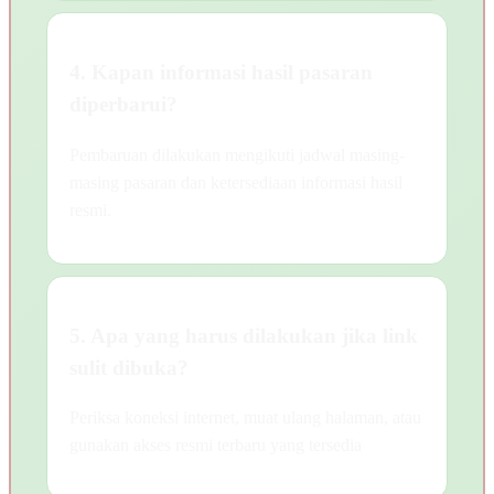
4. Kapan informasi hasil pasaran
diperbarui?
Pembaruan dilakukan mengikuti jadwal masing-
masing pasaran dan ketersediaan informasi hasil
resmi.
5. Apa yang harus dilakukan jika link
sulit dibuka?
Periksa koneksi internet, muat ulang halaman, atau
gunakan akses resmi terbaru yang tersedia