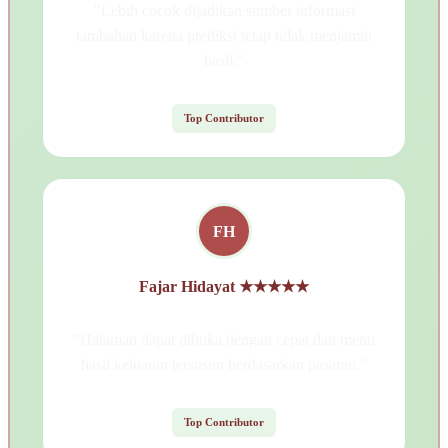
"Lebih cocok dijadikan sumber informasi
tambahan karena prediksi tetap tidak menjamin
hasil."
Top Contributor
FH
Fajar Hidayat
★★★★★
"Halaman dapat dibuka dengan cepat dan menu
hasil keluaran tersusun berdasarkan pasaran."
Top Contributor