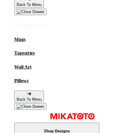
Back To Menu
Home Goods
Mugs
Tapestries
Wall Art
Pillows
Back To Menu
Shop Designs