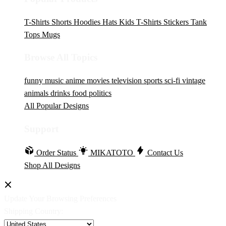
T-Shirts
Shorts
Hoodies
Hats
Kids T-Shirts
Stickers
Tank
Tops
Mugs
Browse All Topics
funny
music
anime
movies
television
sports
sci-fi
vintage
animals
drinks
food
politics
All Popular Designs
Support
Order Status
MIKATOTO
Contact Us
Shop All Designs
Update Your Browsing Preferences
Shipping Country: