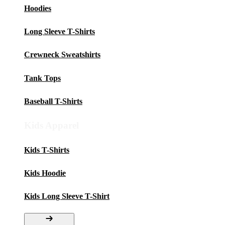
Hoodies
Long Sleeve T-Shirts
Crewneck Sweatshirts
Tank Tops
Baseball T-Shirts
Kids Apparel
Kids T-Shirts
Kids Hoodie
Kids Long Sleeve T-Shirt