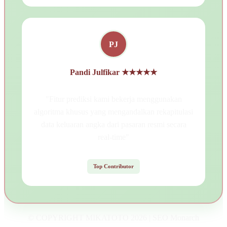
PJ
Pandi Julfikar
★★★★★
"Fitur prediksi kami bekerja menggunakan
algoritma khusus yang mengandalkan rekapitulasi
data keluaran angka dari pasaran resmi secara
real-time"
Top Contributor
© COPYRIGHT MIKATOTO 2026 | SEO Monarch