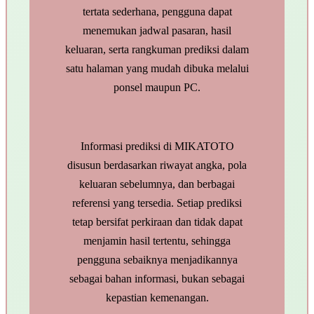
tertata sederhana, pengguna dapat
menemukan jadwal pasaran, hasil
keluaran, serta rangkuman prediksi dalam
satu halaman yang mudah dibuka melalui
ponsel maupun PC.
Informasi prediksi di MIKATOTO
disusun berdasarkan riwayat angka, pola
keluaran sebelumnya, dan berbagai
referensi yang tersedia. Setiap prediksi
tetap bersifat perkiraan dan tidak dapat
menjamin hasil tertentu, sehingga
pengguna sebaiknya menjadikannya
sebagai bahan informasi, bukan sebagai
kepastian kemenangan.