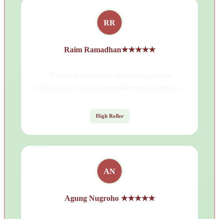
RR
Raim Ramadhan
★★★★★
"Pilihan pasarannya cukup beragam dan
informasi jadwalnya ditampilkan secara ringkas."
High Roller
AN
Agung Nugroho
★★★★★