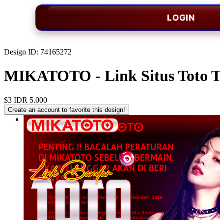
LOGIN
Design ID: 74165272
MIKATOTO - Link Situs Toto T
$3
IDR 5.000
Create an account to favorite this design!