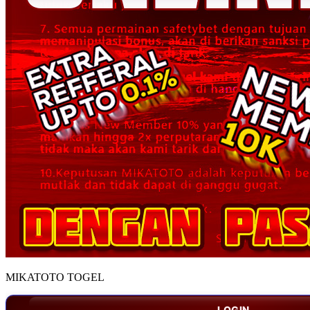
MIKATOTO TOGEL
LOGIN