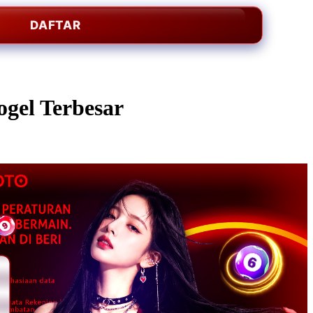
DAFTAR
gel Terbesar