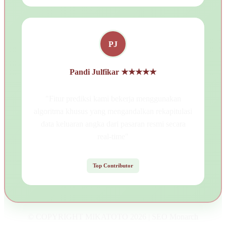
PJ
Pandi Julfikar
★★★★★
"Fitur prediksi kami bekerja menggunakan
algoritma khusus yang mengandalkan rekapitulasi
data keluaran angka dari pasaran resmi secara
real-time"
Top Contributor
© COPYRIGHT MIKATOTO 2026 | SEO Monarch