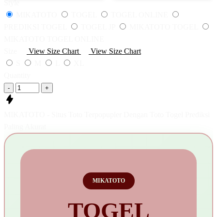
Style
MIKATOTO
TOGEL
TOGEL ONLINE
PREDIKSI TOGEL
TOGEL JP
MIKATOTO TOGEL
MIKATOTO TOGEL ONLINE
Size
View Size Chart
View Size Chart
S
M
L
XL
Quantity
-
+
MIKATOTO - Situs Toto Terpopupler Dengan Toto Togel Prediksi
Paling Akurat
MIKATOTO
TOGEL