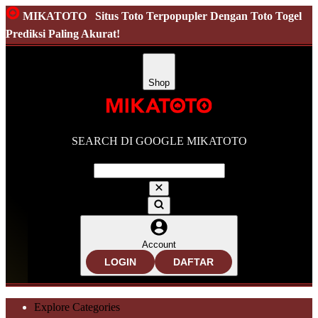
MIKATOTO
Situs Toto Terpopupler Dengan Toto Togel
Prediksi Paling Akurat!
Shop
SEARCH DI GOOGLE MIKATOTO
Account
LOGIN
DAFTAR
Explore Categories