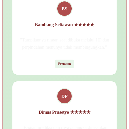
BS
Bambang Setiawan
★★★★★
"Tampilannya ringan saat dibuka melalui HP dan
perpindahan menunya tidak membingungkan."
Premium
DP
Dimas Prasetyo
★★★★★
"Bagian prediksi dan riwayat angka dipisahkan