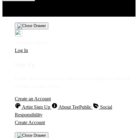
Product Safety
Intellectual Property Policy
CA: Do Not Sell My
Personal Information
Privacy Policy
Terms
Welcome Guest!
Log In
Sign Up
Create an account to save your favorite designs for viewing
anytime, on any device.
Create an Account
Artist Sign Up
About TeePublic
Social
Responsibility
Create Account