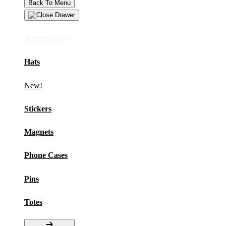
Back To Menu
Accessories
Hats
New!
Stickers
Magnets
Phone Cases
Pins
Totes