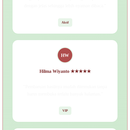
dengan jelas sehingga lebih nyaman dibaca."
Aktif
HW
Hilma Wiyanto
★★★★★
"Pembaruan hasilnya mudah ditemukan tanpa
harus membuka terlalu banyak halaman."
VIP