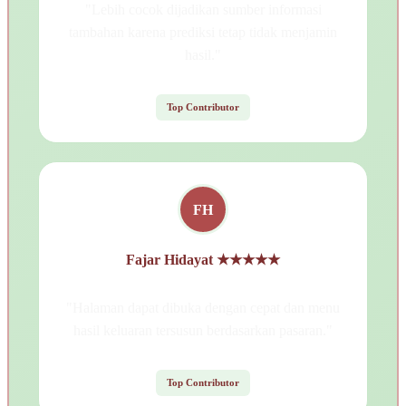
"Lebih cocok dijadikan sumber informasi
tambahan karena prediksi tetap tidak menjamin
hasil."
Top Contributor
FH
Fajar Hidayat
★★★★★
"Halaman dapat dibuka dengan cepat dan menu
hasil keluaran tersusun berdasarkan pasaran."
Top Contributor