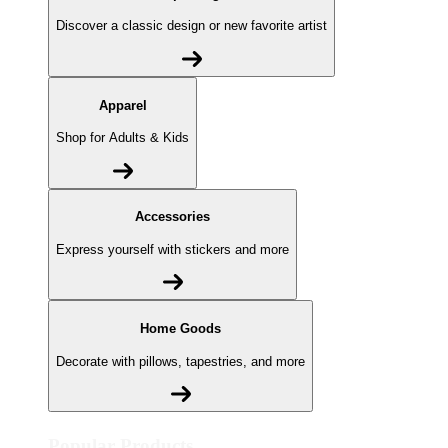
Discover a classic design or new favorite artist
Apparel
Shop for Adults & Kids
Accessories
Express yourself with stickers and more
Home Goods
Decorate with pillows, tapestries, and more
Popular Products