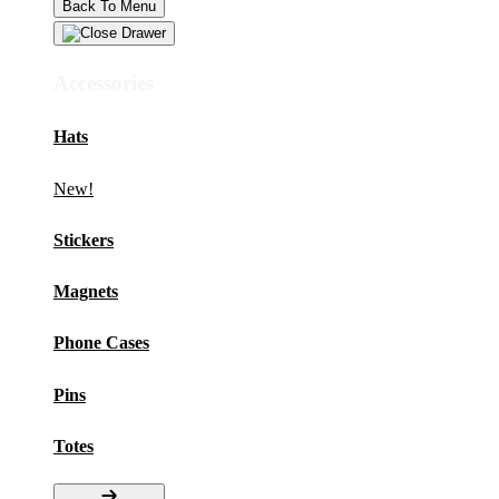
Back To Menu
Accessories
Hats
New!
Stickers
Magnets
Phone Cases
Pins
Totes