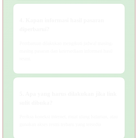
4. Kapan informasi hasil pasaran
diperbarui?
Pembaruan dilakukan mengikuti jadwal masing-
masing pasaran dan ketersediaan informasi hasil
resmi.
5. Apa yang harus dilakukan jika link
sulit dibuka?
Periksa koneksi internet, muat ulang halaman, atau
gunakan akses resmi terbaru yang tersedia