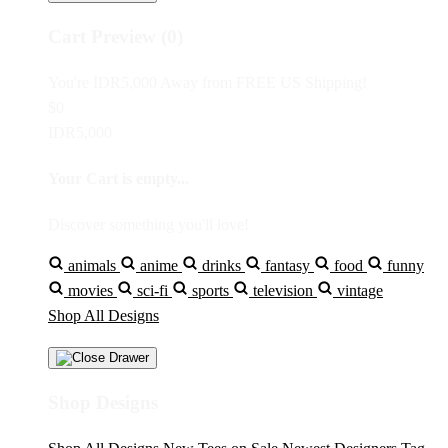
Cart Preview (0)
You're
IDR5,000
Away from
FREE US Shipping!
$0
IDR5,000
Your Cart is empty...
Discover something you'll love!
animals
anime
drinks
fantasy
food
funny
movies
sci-fi
sports
television
vintage
Shop All Designs
Shop Designs