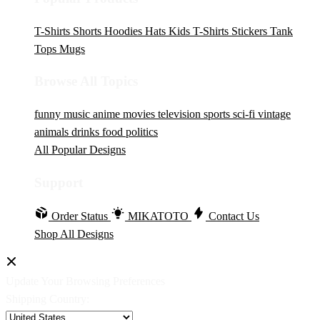
T-Shirts
Shorts
Hoodies
Hats
Kids T-Shirts
Stickers
Tank
Tops
Mugs
Browse All Topics
funny
music
anime
movies
television
sports
sci-fi
vintage
animals
drinks
food
politics
All Popular Designs
Support
Order Status
MIKATOTO
Contact Us
Shop All Designs
Update Your Browsing Preferences
Shipping Country: