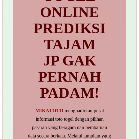
ONLINE
PREDIKSI
TAJAM
JP GAK
PERNAH
PADAM!
MIKATOTO
menghadirkan pusat
informasi toto togel dengan pilihan
pasaran yang beragam dan pembaruan
data secara berkala. Melalui tampilan yang