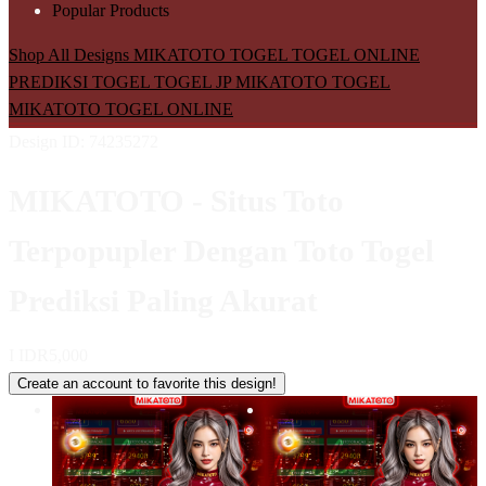
Popular Products
Shop All Designs
MIKATOTO
TOGEL
TOGEL ONLINE
PREDIKSI TOGEL
TOGEL JP
MIKATOTO TOGEL
MIKATOTO TOGEL ONLINE
Design ID: 74235272
MIKATOTO - Situs Toto
Terpopupler Dengan Toto Togel
Prediksi Paling Akurat
I
IDR5,000
Create an account to favorite this design!