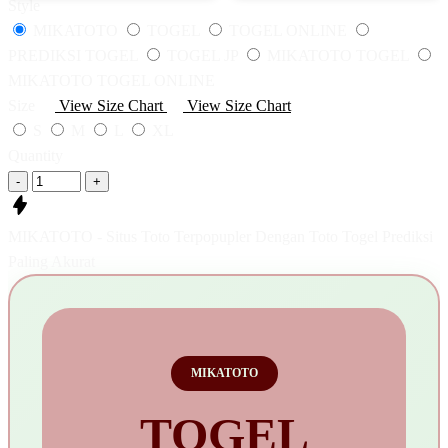
Style
MIKATOTO
TOGEL
TOGEL ONLINE
PREDIKSI TOGEL
TOGEL JP
MIKATOTO TOGEL
MIKATOTO TOGEL ONLINE
Size
View Size Chart
View Size Chart
S
M
L
XL
Quantity
-
+
MIKATOTO - Situs Toto Terpopupler Dengan Toto Togel Prediksi
Paling Akurat
MIKATOTO
TOGEL