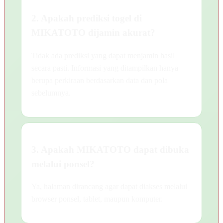
2. Apakah prediksi togel di
MIKATOTO dijamin akurat?
Tidak ada prediksi yang dapat menjamin hasil
secara pasti. Informasi yang ditampilkan hanya
berupa perkiraan berdasarkan data dan pola
sebelumnya.
3. Apakah MIKATOTO dapat dibuka
melalui ponsel?
Ya, halaman dirancang agar dapat diakses melalui
browser ponsel, tablet, maupun komputer.