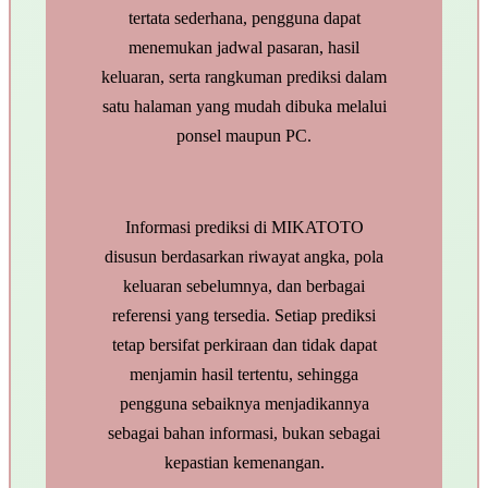
tertata sederhana, pengguna dapat
menemukan jadwal pasaran, hasil
keluaran, serta rangkuman prediksi dalam
satu halaman yang mudah dibuka melalui
ponsel maupun PC.
Informasi prediksi di MIKATOTO
disusun berdasarkan riwayat angka, pola
keluaran sebelumnya, dan berbagai
referensi yang tersedia. Setiap prediksi
tetap bersifat perkiraan dan tidak dapat
menjamin hasil tertentu, sehingga
pengguna sebaiknya menjadikannya
sebagai bahan informasi, bukan sebagai
kepastian kemenangan.