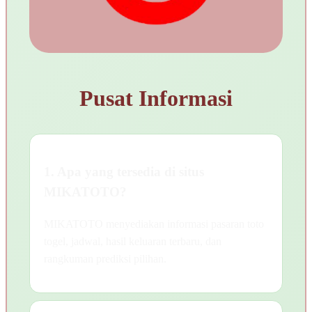
Pusat Informasi
1. Apa yang tersedia di situs
MIKATOTO?
MIKATOTO menyediakan informasi pasaran toto
togel, jadwal, hasil keluaran terbaru, dan
rangkuman prediksi pilihan.