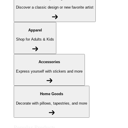
Discover a classic design or new favorite artist
Apparel
Shop for Adults & Kids
Accessories
Express yourself with stickers and more
Home Goods
Decorate with pillows, tapestries, and more
Popular Products