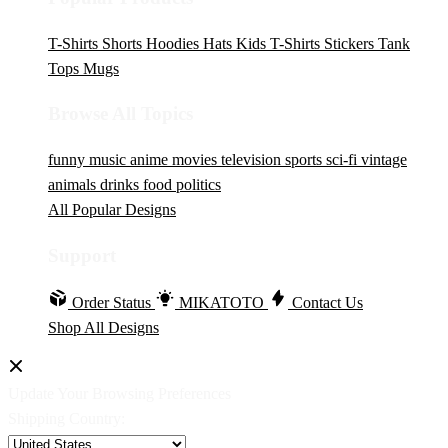
T-Shirts
Shorts
Hoodies
Hats
Kids T-Shirts
Stickers
Tank
Tops
Mugs
Browse All Topics
funny
music
anime
movies
television
sports
sci-fi
vintage
animals
drinks
food
politics
All Popular Designs
Support
Order Status
MIKATOTO
Contact Us
Shop All Designs
Update Your Browsing Preferences
Shipping Country: