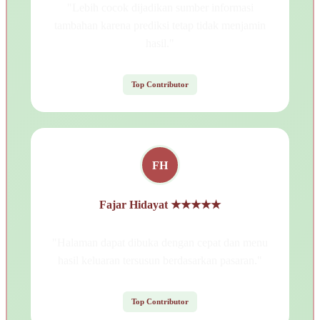
"Lebih cocok dijadikan sumber informasi
tambahan karena prediksi tetap tidak menjamin
hasil."
Top Contributor
FH
Fajar Hidayat
★★★★★
"Halaman dapat dibuka dengan cepat dan menu
hasil keluaran tersusun berdasarkan pasaran."
Top Contributor