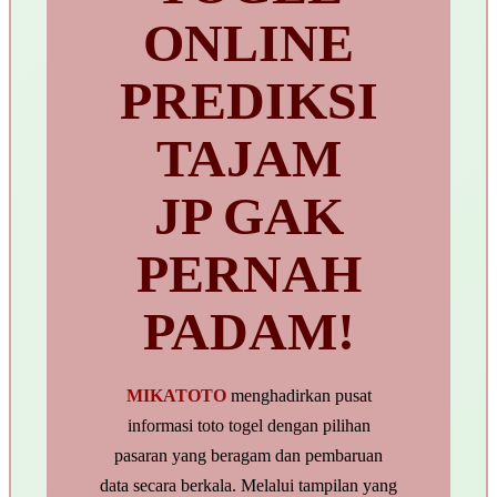
ONLINE
PREDIKSI
TAJAM
JP GAK
PERNAH
PADAM!
MIKATOTO
menghadirkan pusat
informasi toto togel dengan pilihan
pasaran yang beragam dan pembaruan
data secara berkala. Melalui tampilan yang