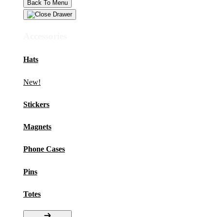
Back To Menu
Accessories
Hats
New!
Stickers
Magnets
Phone Cases
Pins
Totes