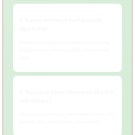
4. Kapan informasi hasil pasaran
diperbarui?
Pembaruan dilakukan mengikuti jadwal masing-
masing pasaran dan ketersediaan informasi hasil
resmi.
5. Apa yang harus dilakukan jika link
sulit dibuka?
Periksa koneksi internet, muat ulang halaman, atau
gunakan akses resmi terbaru yang tersedia