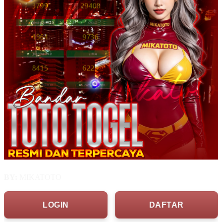
BY:
MIKATOTO
LOGIN
DAFTAR