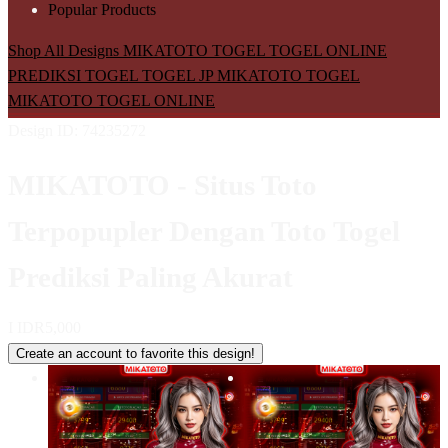
Popular Products
Shop All Designs
MIKATOTO
TOGEL
TOGEL ONLINE
PREDIKSI TOGEL
TOGEL JP
MIKATOTO TOGEL
MIKATOTO TOGEL ONLINE
Design ID: 74235272
MIKATOTO - Situs Toto
Terpopupler Dengan Toto Togel
Prediksi Paling Akurat
I
IDR5,000
Create an account to favorite this design!