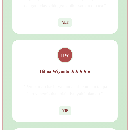
dengan jelas sehingga lebih nyaman dibaca."
Aktif
HW
Hilma Wiyanto
★★★★★
"Pembaruan hasilnya mudah ditemukan tanpa
harus membuka terlalu banyak halaman."
VIP