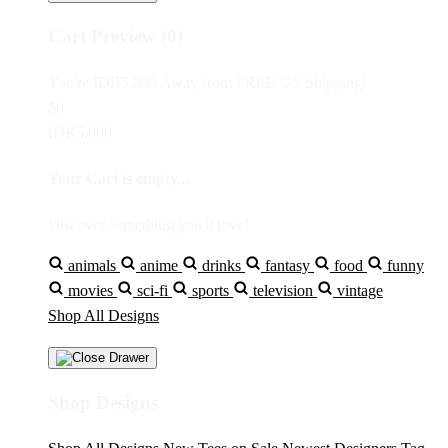
Cart Preview (0)
You're
IDR5,000
Away from
FREE US Shipping!
$0
IDR5,000
Your Cart is empty...
Discover something you'll love!
animals
anime
drinks
fantasy
food
funny
movies
sci-fi
sports
television
vintage
Shop All Designs
Shop Designs