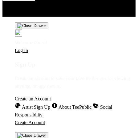
Product Safety
Intellectual Property Policy
CA: Do Not Sell My
Personal Information
Privacy Policy
Terms
Welcome Guest!
Log In
Sign Up
Create an account to save your favorite designs for viewing
anytime, on any device.
Create an Account
Artist Sign Up
About TeePublic
Social
Responsibility
Create Account