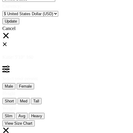
Currency:
Cancel
Katie:
5'10"
160
Select your person:
Male
Female
Height
Short
Med
Tall
Weight
Slim
Avg
Heavy
View Size Chart