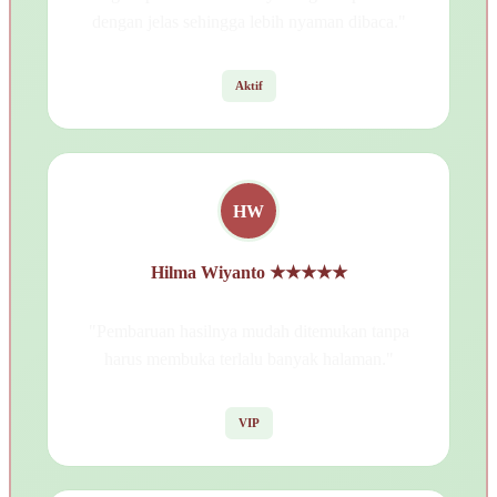
dengan jelas sehingga lebih nyaman dibaca."
Aktif
HW
Hilma Wiyanto
★★★★★
"Pembaruan hasilnya mudah ditemukan tanpa
harus membuka terlalu banyak halaman."
VIP