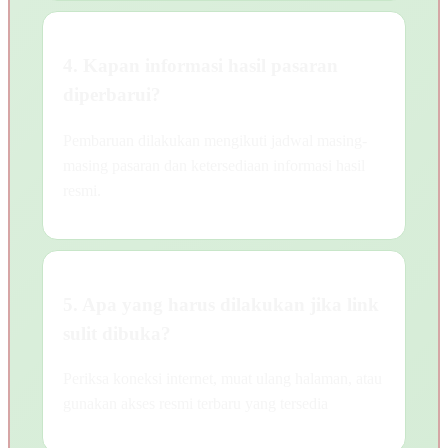
4. Kapan informasi hasil pasaran
diperbarui?
Pembaruan dilakukan mengikuti jadwal masing-
masing pasaran dan ketersediaan informasi hasil
resmi.
5. Apa yang harus dilakukan jika link
sulit dibuka?
Periksa koneksi internet, muat ulang halaman, atau
gunakan akses resmi terbaru yang tersedia