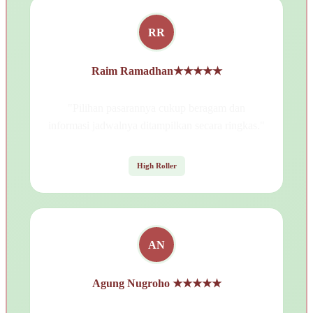
RR
Raim Ramadhan
★★★★★
"Pilihan pasarannya cukup beragam dan
informasi jadwalnya ditampilkan secara ringkas."
High Roller
AN
Agung Nugroho
★★★★★