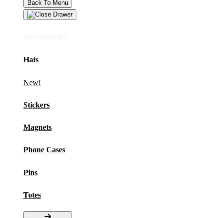
Back To Menu
Accessories
Hats
New!
Stickers
Magnets
Phone Cases
Pins
Totes