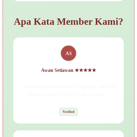
Apa Kata Member Kami?
AS
Awan Setiawan
★★★★★
"Informasi pasaran disusun cukup rapi, jadi lebih
mudah mencari jadwal dan hasil terbaru."
Verified