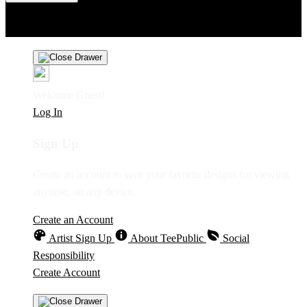
Product Safety
Intellectual Property Policy
CA: Do Not Sell My
Personal Information
Privacy Policy
Terms
Welcome Guest!
Log In
Sign Up
Create an account to save your favorite designs for viewing
anytime, on any device.
Create an Account
Artist Sign Up
About TeePublic
Social
Responsibility
Create Account