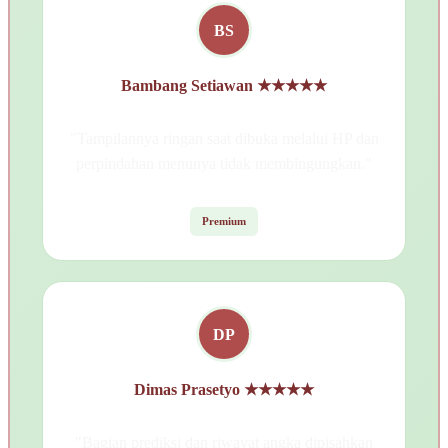
BS
Bambang Setiawan
★★★★★
"Tampilannya ringan saat dibuka melalui HP dan
perpindahan menunya tidak membingungkan."
Premium
DP
Dimas Prasetyo
★★★★★
"Bagian prediksi dan riwayat angka dipisahkan