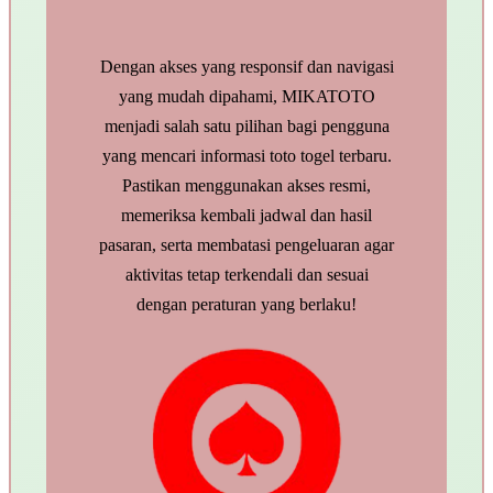
Dengan akses yang responsif dan navigasi
yang mudah dipahami, MIKATOTO
menjadi salah satu pilihan bagi pengguna
yang mencari informasi toto togel terbaru.
Pastikan menggunakan akses resmi,
memeriksa kembali jadwal dan hasil
pasaran, serta membatasi pengeluaran agar
aktivitas tetap terkendali dan sesuai
dengan peraturan yang berlaku!