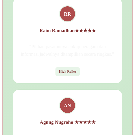
RR
Raim Ramadhan
★★★★★
"Pilihan pasarannya cukup beragam dan
informasi jadwalnya ditampilkan secara ringkas."
High Roller
AN
Agung Nugroho
★★★★★