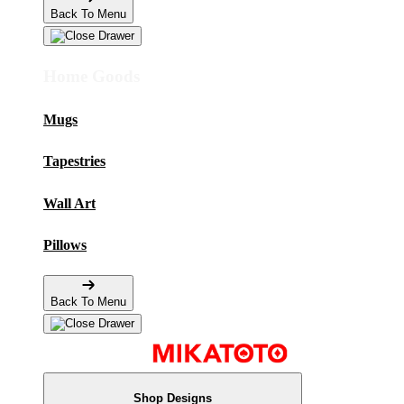
Back To Menu
Home Goods
Mugs
Tapestries
Wall Art
Pillows
Back To Menu
Shop Designs