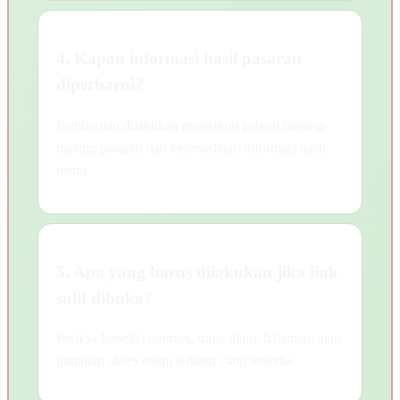
4. Kapan informasi hasil pasaran
diperbarui?
Pembaruan dilakukan mengikuti jadwal masing-
masing pasaran dan ketersediaan informasi hasil
resmi.
5. Apa yang harus dilakukan jika link
sulit dibuka?
Periksa koneksi internet, muat ulang halaman, atau
gunakan akses resmi terbaru yang tersedia