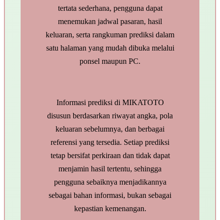
tertata sederhana, pengguna dapat
menemukan jadwal pasaran, hasil
keluaran, serta rangkuman prediksi dalam
satu halaman yang mudah dibuka melalui
ponsel maupun PC.
Informasi prediksi di MIKATOTO
disusun berdasarkan riwayat angka, pola
keluaran sebelumnya, dan berbagai
referensi yang tersedia. Setiap prediksi
tetap bersifat perkiraan dan tidak dapat
menjamin hasil tertentu, sehingga
pengguna sebaiknya menjadikannya
sebagai bahan informasi, bukan sebagai
kepastian kemenangan.