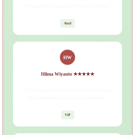
dengan jelas sehingga lebih nyaman dibaca."
Aktif
HW
Hilma Wiyanto
★★★★★
"Pembaruan hasilnya mudah ditemukan tanpa
harus membuka terlalu banyak halaman."
VIP