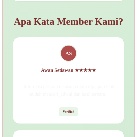
Apa Kata Member Kami?
AS
Awan Setiawan
★★★★★
"Informasi pasaran disusun cukup rapi, jadi lebih
mudah mencari jadwal dan hasil terbaru."
Verified