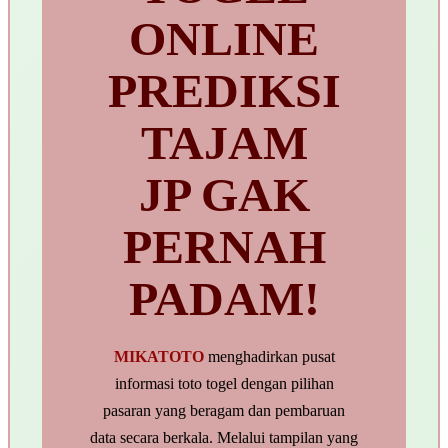
ONLINE
PREDIKSI
TAJAM
JP GAK
PERNAH
PADAM!
MIKATOTO
menghadirkan pusat
informasi toto togel dengan pilihan
pasaran yang beragam dan pembaruan
data secara berkala. Melalui tampilan yang