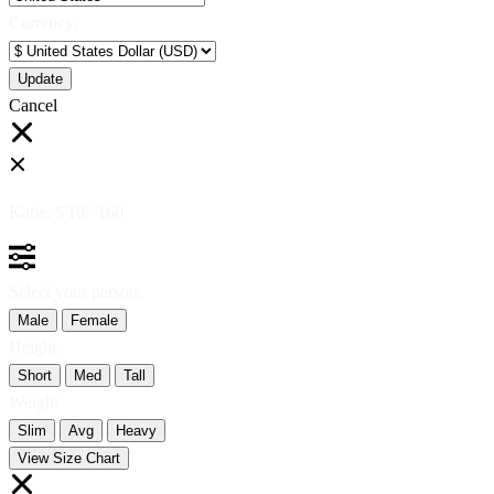
Currency:
Cancel
Katie:
5'10"
160
Select your person:
Male
Female
Height
Short
Med
Tall
Weight
Slim
Avg
Heavy
View Size Chart