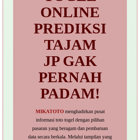
ONLINE
PREDIKSI
TAJAM
JP GAK
PERNAH
PADAM!
MIKATOTO
menghadirkan pusat
informasi toto togel dengan pilihan
pasaran yang beragam dan pembaruan
data secara berkala. Melalui tampilan yang