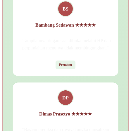
BS
Bambang Setiawan
★★★★★
"Tampilannya ringan saat dibuka melalui HP dan
perpindahan menunya tidak membingungkan."
Premium
DP
Dimas Prasetyo
★★★★★
"Bagian prediksi dan riwayat angka dipisahkan