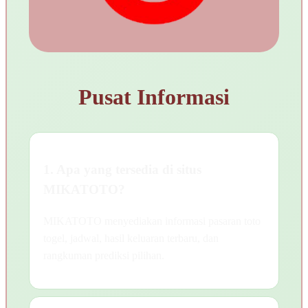
Pusat Informasi
1. Apa yang tersedia di situs
MIKATOTO?
MIKATOTO menyediakan informasi pasaran toto
togel, jadwal, hasil keluaran terbaru, dan
rangkuman prediksi pilihan.