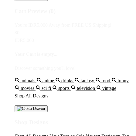
Cart Preview (0)
You're
IDR5,000
Away from
FREE US Shipping!
$0
IDR5,000
Your Cart is empty...
Discover something you'll love!
animals
anime
drinks
fantasy
food
funny
movies
sci-fi
sports
television
vintage
Shop All Designs
Shop Designs