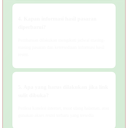
4. Kapan informasi hasil pasaran
diperbarui?
Pembaruan dilakukan mengikuti jadwal masing-
masing pasaran dan ketersediaan informasi hasil
resmi.
5. Apa yang harus dilakukan jika link
sulit dibuka?
Periksa koneksi internet, muat ulang halaman, atau
gunakan akses resmi terbaru yang tersedia