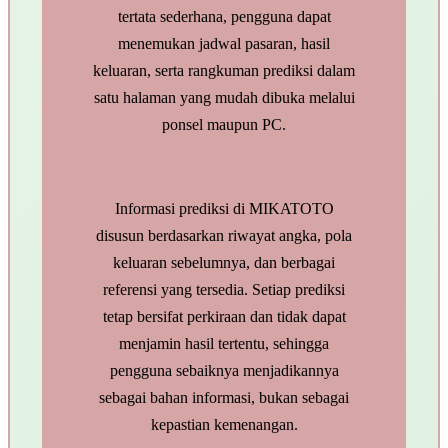
tertata sederhana, pengguna dapat
menemukan jadwal pasaran, hasil
keluaran, serta rangkuman prediksi dalam
satu halaman yang mudah dibuka melalui
ponsel maupun PC.
Informasi prediksi di MIKATOTO
disusun berdasarkan riwayat angka, pola
keluaran sebelumnya, dan berbagai
referensi yang tersedia. Setiap prediksi
tetap bersifat perkiraan dan tidak dapat
menjamin hasil tertentu, sehingga
pengguna sebaiknya menjadikannya
sebagai bahan informasi, bukan sebagai
kepastian kemenangan.