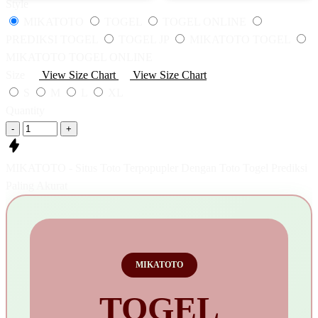
Style
MIKATOTO
TOGEL
TOGEL ONLINE
PREDIKSI TOGEL
TOGEL JP
MIKATOTO TOGEL
MIKATOTO TOGEL ONLINE
Size
View Size Chart
View Size Chart
S
M
L
XL
Quantity
-
+
MIKATOTO - Situs Toto Terpopupler Dengan Toto Togel Prediksi
Paling Akurat
MIKATOTO
TOGEL