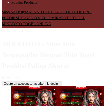
Popular Products
Shop All Designs
MIKATOTO
TOGEL
TOGEL ONLINE
PREDIKSI TOGEL
TOGEL JP
MIKATOTO TOGEL
MIKATOTO TOGEL ONLINE
Design ID: 74235272
MIKATOTO - Situs Toto
Terpopupler Dengan Toto Togel
Prediksi Paling Akurat
I
IDR5,000
Create an account to favorite this design!