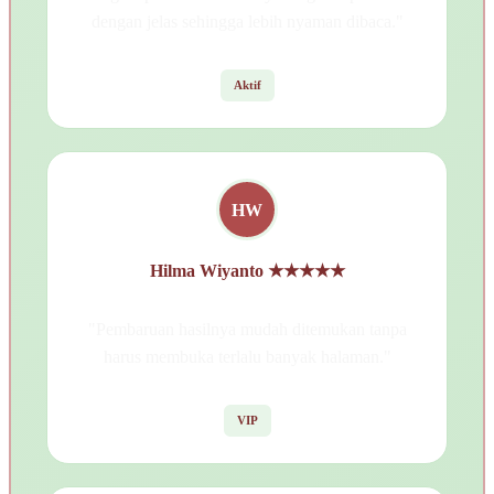
dengan jelas sehingga lebih nyaman dibaca."
Aktif
HW
Hilma Wiyanto
★★★★★
"Pembaruan hasilnya mudah ditemukan tanpa
harus membuka terlalu banyak halaman."
VIP