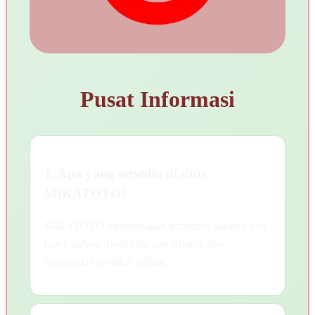
Pusat Informasi
1. Apa yang tersedia di situs
MIKATOTO?
MIKATOTO menyediakan informasi pasaran toto
togel, jadwal, hasil keluaran terbaru, dan
rangkuman prediksi pilihan.