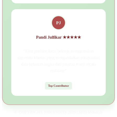
PJ
Pandi Julfikar
★★★★★
"Fitur prediksi kami bekerja menggunakan
algoritma khusus yang mengandalkan rekapitulasi
data keluaran angka dari pasaran resmi secara
real-time"
Top Contributor
© COPYRIGHT MIKATOTO 2026 | SEO Monarch