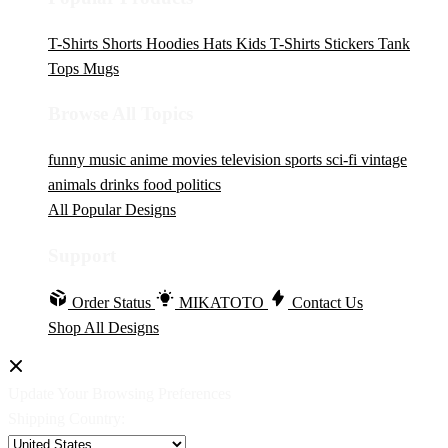
T-Shirts
Shorts
Hoodies
Hats
Kids T-Shirts
Stickers
Tank
Tops
Mugs
Browse All Topics
funny
music
anime
movies
television
sports
sci-fi
vintage
animals
drinks
food
politics
All Popular Designs
Support
Order Status
MIKATOTO
Contact Us
Shop All Designs
Update Your Browsing Preferences
Shipping Country: