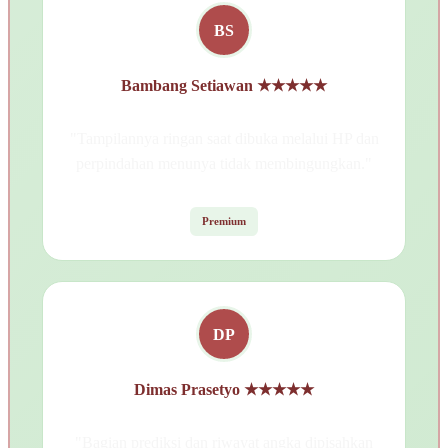
BS
Bambang Setiawan
★★★★★
"Tampilannya ringan saat dibuka melalui HP dan
perpindahan menunya tidak membingungkan."
Premium
DP
Dimas Prasetyo
★★★★★
"Bagian prediksi dan riwayat angka dipisahkan