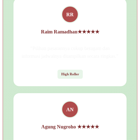
RR
Raim Ramadhan
★★★★★
"Pilihan pasarannya cukup beragam dan
informasi jadwalnya ditampilkan secara ringkas."
High Roller
AN
Agung Nugroho
★★★★★