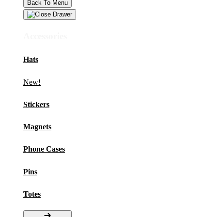
Back To Menu
Accessories
Hats
New!
Stickers
Magnets
Phone Cases
Pins
Totes