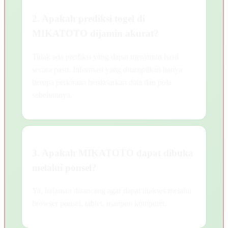
2. Apakah prediksi togel di
MIKATOTO dijamin akurat?
Tidak ada prediksi yang dapat menjamin hasil
secara pasti. Informasi yang ditampilkan hanya
berupa perkiraan berdasarkan data dan pola
sebelumnya.
3. Apakah MIKATOTO dapat dibuka
melalui ponsel?
Ya, halaman dirancang agar dapat diakses melalui
browser ponsel, tablet, maupun komputer.