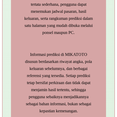
tertata sederhana, pengguna dapat
menemukan jadwal pasaran, hasil
keluaran, serta rangkuman prediksi dalam
satu halaman yang mudah dibuka melalui
ponsel maupun PC.
Informasi prediksi di MIKATOTO
disusun berdasarkan riwayat angka, pola
keluaran sebelumnya, dan berbagai
referensi yang tersedia. Setiap prediksi
tetap bersifat perkiraan dan tidak dapat
menjamin hasil tertentu, sehingga
pengguna sebaiknya menjadikannya
sebagai bahan informasi, bukan sebagai
kepastian kemenangan.