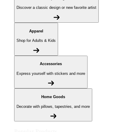
Discover a classic design or new favorite artist
Apparel
Shop for Adults & Kids
Accessories
Express yourself with stickers and more
Home Goods
Decorate with pillows, tapestries, and more
Popular Products