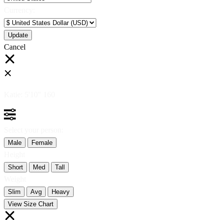
Currency:
Cancel
Katie:
5'10"
160
Select your person:
Male
Female
Height
Short
Med
Tall
Weight
Slim
Avg
Heavy
View Size Chart