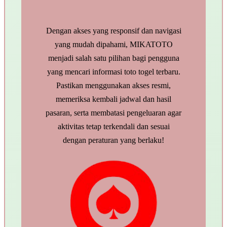
Dengan akses yang responsif dan navigasi
yang mudah dipahami, MIKATOTO
menjadi salah satu pilihan bagi pengguna
yang mencari informasi toto togel terbaru.
Pastikan menggunakan akses resmi,
memeriksa kembali jadwal dan hasil
pasaran, serta membatasi pengeluaran agar
aktivitas tetap terkendali dan sesuai
dengan peraturan yang berlaku!