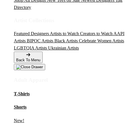
Shop All Designs
New Tees on Sale
Newest Designers
Tag
Directory
Artist Collections
Featured Designers
Artists to Watch
Creators to Watch
AAPI
Artists
BIPOC Artists
Black Artists
Celebrate Women Artists
LGBTQIA Artists
Ukrainian Artists
Back To Menu
Adult Apparel
T-Shirts
Shorts
New!