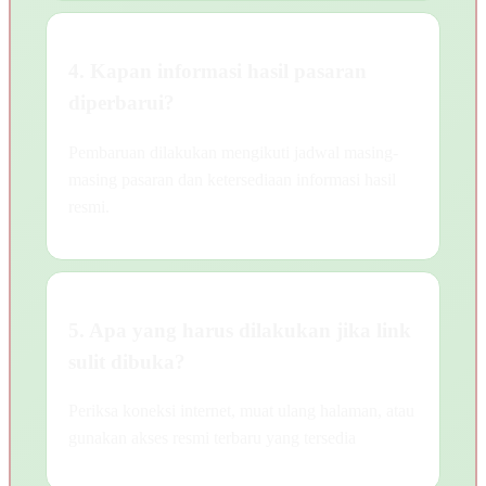
4. Kapan informasi hasil pasaran
diperbarui?
Pembaruan dilakukan mengikuti jadwal masing-
masing pasaran dan ketersediaan informasi hasil
resmi.
5. Apa yang harus dilakukan jika link
sulit dibuka?
Periksa koneksi internet, muat ulang halaman, atau
gunakan akses resmi terbaru yang tersedia