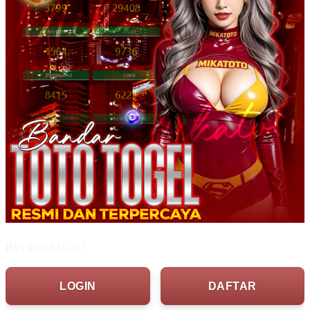
BY:
MIKATOTO
LOGIN
DAFTAR