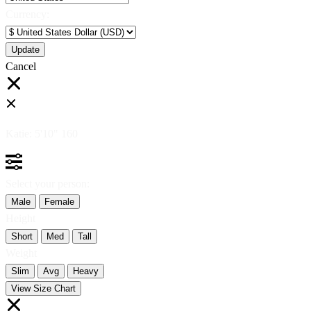
Currency:
Cancel
Katie:
5'10"
160
Select your person:
Male
Female
Height
Short
Med
Tall
Weight
Slim
Avg
Heavy
View Size Chart