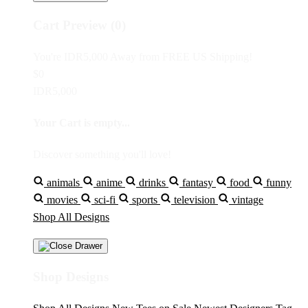
Cart Preview (0)
You're
IDR5,000
Away from
FREE US Shipping!
$0
IDR5,000
Your Cart is empty...
Discover something you'll love!
animals
anime
drinks
fantasy
food
funny
movies
sci-fi
sports
television
vintage
Shop All Designs
Shop Designs