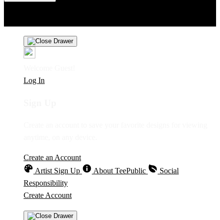
Product Safety
Intellectual Property Policy
CA: Do Not Sell My
Personal Information
Privacy Policy
Terms
Welcome Guest!
Log In
Sign Up
Create an account to save your favorite designs for viewing
anytime, on any device.
Create an Account
Artist Sign Up
About TeePublic
Social
Responsibility
Create Account