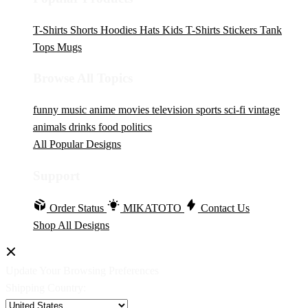
T-Shirts
Shorts
Hoodies
Hats
Kids T-Shirts
Stickers
Tank
Tops
Mugs
Browse All Topics
funny
music
anime
movies
television
sports
sci-fi
vintage
animals
drinks
food
politics
All Popular Designs
Support
Order Status
MIKATOTO
Contact Us
Shop All Designs
Update Your Browsing Preferences
Shipping Country: