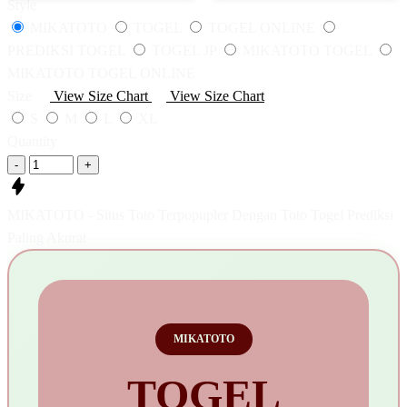
Style
MIKATOTO
TOGEL
TOGEL ONLINE
PREDIKSI TOGEL
TOGEL JP
MIKATOTO TOGEL
MIKATOTO TOGEL ONLINE
Size
View Size Chart
View Size Chart
S
M
L
XL
Quantity
-
+
MIKATOTO - Situs Toto Terpopupler Dengan Toto Togel Prediksi
Paling Akurat
MIKATOTO
TOGEL