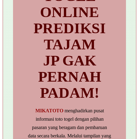
ONLINE
PREDIKSI
TAJAM
JP GAK
PERNAH
PADAM!
MIKATOTO
menghadirkan pusat
informasi toto togel dengan pilihan
pasaran yang beragam dan pembaruan
data secara berkala. Melalui tampilan yang