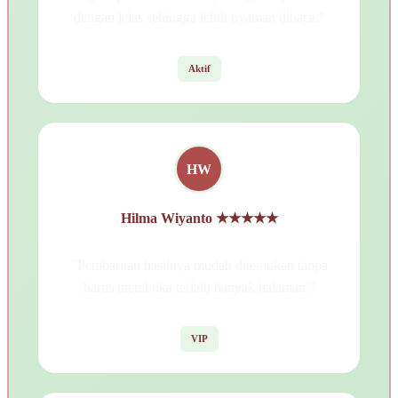
dengan jelas sehingga lebih nyaman dibaca."
Aktif
HW
Hilma Wiyanto
★★★★★
"Pembaruan hasilnya mudah ditemukan tanpa
harus membuka terlalu banyak halaman."
VIP