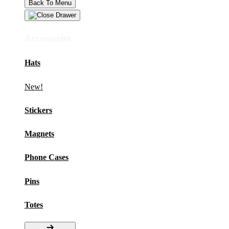
Back To Menu
Accessories
Hats
New!
Stickers
Magnets
Phone Cases
Pins
Totes