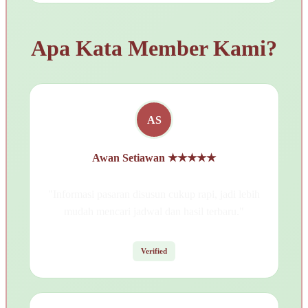
Apa Kata Member Kami?
AS
Awan Setiawan
★★★★★
"Informasi pasaran disusun cukup rapi, jadi lebih
mudah mencari jadwal dan hasil terbaru."
Verified