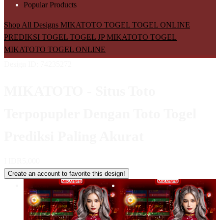
Popular Products
Shop All Designs
MIKATOTO
TOGEL
TOGEL ONLINE
PREDIKSI TOGEL
TOGEL JP
MIKATOTO TOGEL
MIKATOTO TOGEL ONLINE
Design ID: 74235272
MIKATOTO - Situs Toto
Terpopupler Dengan Toto Togel
Prediksi Paling Akurat
I
IDR5,000
Create an account to favorite this design!