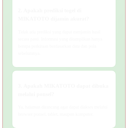
2. Apakah prediksi togel di
MIKATOTO dijamin akurat?
Tidak ada prediksi yang dapat menjamin hasil
secara pasti. Informasi yang ditampilkan hanya
berupa perkiraan berdasarkan data dan pola
sebelumnya.
3. Apakah MIKATOTO dapat dibuka
melalui ponsel?
Ya, halaman dirancang agar dapat diakses melalui
browser ponsel, tablet, maupun komputer.