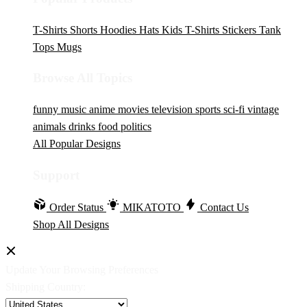
T-Shirts
Shorts
Hoodies
Hats
Kids T-Shirts
Stickers
Tank
Tops
Mugs
Browse All Topics
funny
music
anime
movies
television
sports
sci-fi
vintage
animals
drinks
food
politics
All Popular Designs
Support
Order Status
MIKATOTO
Contact Us
Shop All Designs
Update Your Browsing Preferences
Shipping Country: