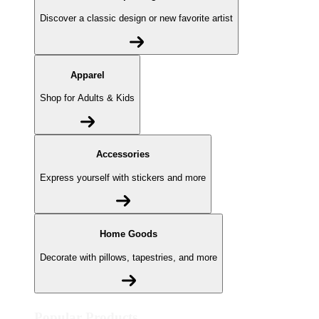
Discover a classic design or new favorite artist
Apparel
Shop for Adults & Kids
Accessories
Express yourself with stickers and more
Home Goods
Decorate with pillows, tapestries, and more
Popular Products