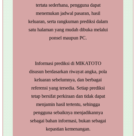
tertata sederhana, pengguna dapat
menemukan jadwal pasaran, hasil
keluaran, serta rangkuman prediksi dalam
satu halaman yang mudah dibuka melalui
ponsel maupun PC.
Informasi prediksi di MIKATOTO
disusun berdasarkan riwayat angka, pola
keluaran sebelumnya, dan berbagai
referensi yang tersedia. Setiap prediksi
tetap bersifat perkiraan dan tidak dapat
menjamin hasil tertentu, sehingga
pengguna sebaiknya menjadikannya
sebagai bahan informasi, bukan sebagai
kepastian kemenangan.