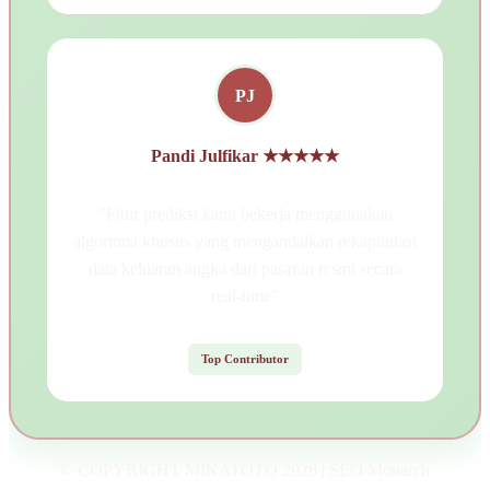
PJ
Pandi Julfikar
★★★★★
"Fitur prediksi kami bekerja menggunakan
algoritma khusus yang mengandalkan rekapitulasi
data keluaran angka dari pasaran resmi secara
real-time"
Top Contributor
© COPYRIGHT MIKATOTO 2026 | SEO Monarch