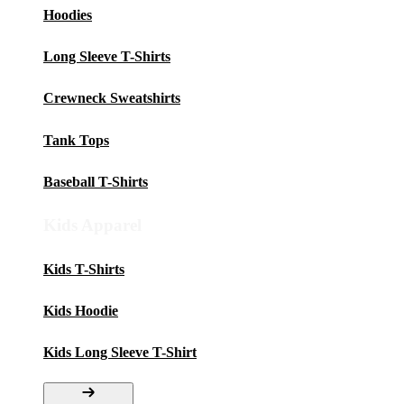
Hoodies
Long Sleeve T-Shirts
Crewneck Sweatshirts
Tank Tops
Baseball T-Shirts
Kids Apparel
Kids T-Shirts
Kids Hoodie
Kids Long Sleeve T-Shirt