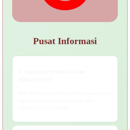
Pusat Informasi
1. Apa yang tersedia di situs
MIKATOTO?
MIKATOTO menyediakan informasi pasaran toto
togel, jadwal, hasil keluaran terbaru, dan
rangkuman prediksi pilihan.