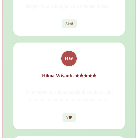
dengan jelas sehingga lebih nyaman dibaca."
Aktif
HW
Hilma Wiyanto
★★★★★
"Pembaruan hasilnya mudah ditemukan tanpa
harus membuka terlalu banyak halaman."
VIP