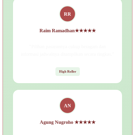
RR
Raim Ramadhan
★★★★★
"Pilihan pasarannya cukup beragam dan
informasi jadwalnya ditampilkan secara ringkas."
High Roller
AN
Agung Nugroho
★★★★★