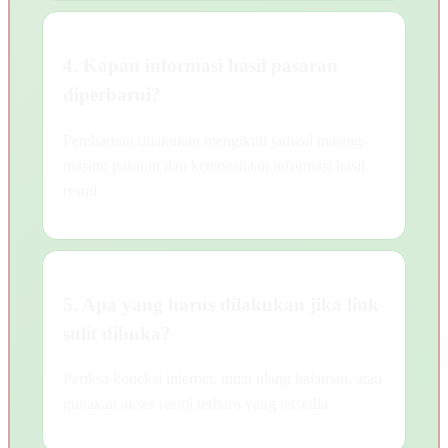
4. Kapan informasi hasil pasaran
diperbarui?
Pembaruan dilakukan mengikuti jadwal masing-
masing pasaran dan ketersediaan informasi hasil
resmi.
5. Apa yang harus dilakukan jika link
sulit dibuka?
Periksa koneksi internet, muat ulang halaman, atau
gunakan akses resmi terbaru yang tersedia