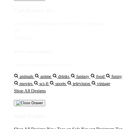
Cart Preview (0)
You're
IDR5,000
Away from
FREE US Shipping!
$0
IDR5,000
Your Cart is empty...
Discover something you'll love!
animals
anime
drinks
fantasy
food
funny
movies
sci-fi
sports
television
vintage
Shop All Designs
Shop Designs