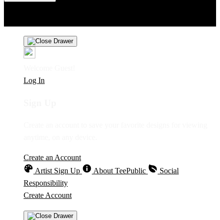
Product Safety
Intellectual Property Policy
CA: Do Not Sell My
Personal Information
Privacy Policy
Terms
Welcome Guest!
Log In
Sign Up
Create an account to save your favorite designs for viewing
anytime, on any device.
Create an Account
Artist Sign Up
About TeePublic
Social
Responsibility
Create Account