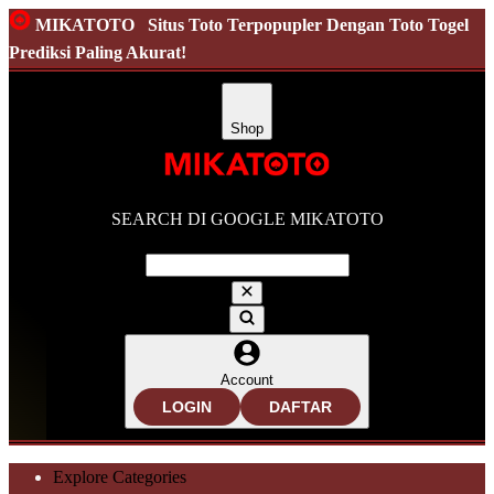
MIKATOTO
Situs Toto Terpopupler Dengan Toto Togel
Prediksi Paling Akurat!
Shop
SEARCH DI GOOGLE MIKATOTO
Account
LOGIN
DAFTAR
Explore Categories