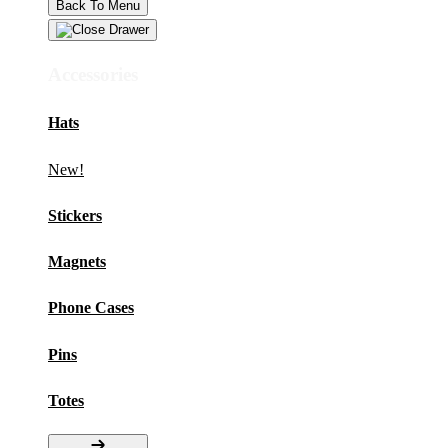
Back To Menu
Accessories
Hats
New!
Stickers
Magnets
Phone Cases
Pins
Totes