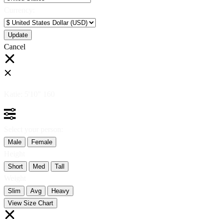
Currency:
Cancel
Katie:
5'10"
160
Select your person:
Male
Female
Height
Short
Med
Tall
Weight
Slim
Avg
Heavy
View Size Chart