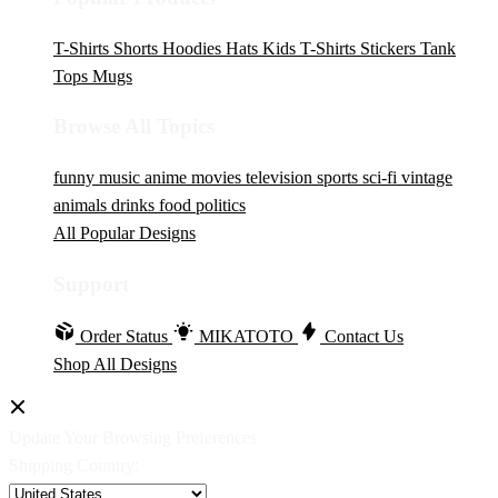
T-Shirts
Shorts
Hoodies
Hats
Kids T-Shirts
Stickers
Tank
Tops
Mugs
Browse All Topics
funny
music
anime
movies
television
sports
sci-fi
vintage
animals
drinks
food
politics
All Popular Designs
Support
Order Status
MIKATOTO
Contact Us
Shop All Designs
Update Your Browsing Preferences
Shipping Country: