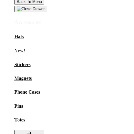
Back To Menu
Accessories
Hats
New!
Stickers
Magnets
Phone Cases
Pins
Totes