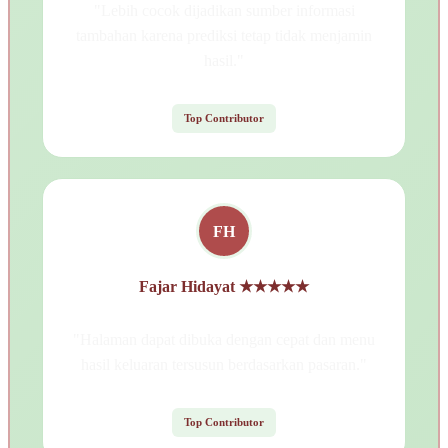
"Lebih cocok dijadikan sumber informasi
tambahan karena prediksi tetap tidak menjamin
hasil."
Top Contributor
FH
Fajar Hidayat
★★★★★
"Halaman dapat dibuka dengan cepat dan menu
hasil keluaran tersusun berdasarkan pasaran."
Top Contributor