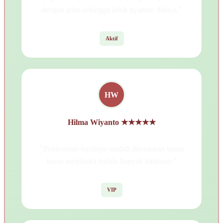
dengan jelas sehingga lebih nyaman dibaca."
Aktif
HW
Hilma Wiyanto
★★★★★
"Pembaruan hasilnya mudah ditemukan tanpa
harus membuka terlalu banyak halaman."
VIP