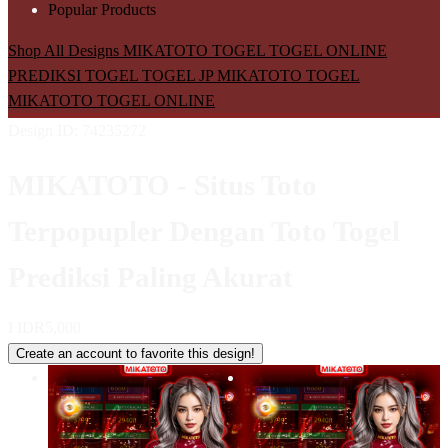
Popular Products
Shop All Designs
MIKATOTO
TOGEL
TOGEL ONLINE
PREDIKSI TOGEL
TOGEL JP
MIKATOTO TOGEL
MIKATOTO TOGEL ONLINE
Design ID: 74235272
MIKATOTO - Situs Toto
Terpopupler Dengan Toto Togel
Prediksi Paling Akurat
I
IDR5,000
Create an account to favorite this design!