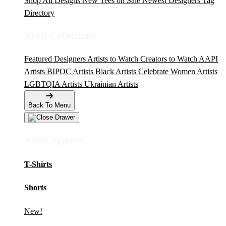
Shop All Designs
New Tees on Sale
Newest Designers
Tag
Directory
Artist Collections
Featured Designers
Artists to Watch
Creators to Watch
AAPI
Artists
BIPOC Artists
Black Artists
Celebrate Women Artists
LGBTQIA Artists
Ukrainian Artists
Back To Menu
Adult Apparel
T-Shirts
Shorts
New!