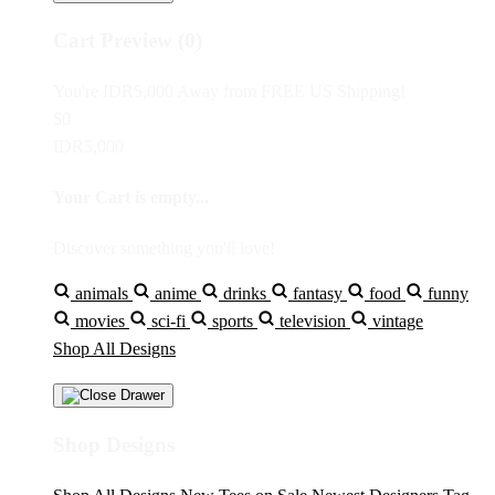
Cart Preview (0)
You're
IDR5,000
Away from
FREE US Shipping!
$0
IDR5,000
Your Cart is empty...
Discover something you'll love!
animals
anime
drinks
fantasy
food
funny
movies
sci-fi
sports
television
vintage
Shop All Designs
Shop Designs