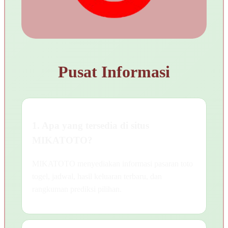
Pusat Informasi
1. Apa yang tersedia di situs
MIKATOTO?
MIKATOTO menyediakan informasi pasaran toto
togel, jadwal, hasil keluaran terbaru, dan
rangkuman prediksi pilihan.