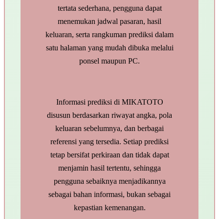
tertata sederhana, pengguna dapat
menemukan jadwal pasaran, hasil
keluaran, serta rangkuman prediksi dalam
satu halaman yang mudah dibuka melalui
ponsel maupun PC.
Informasi prediksi di MIKATOTO
disusun berdasarkan riwayat angka, pola
keluaran sebelumnya, dan berbagai
referensi yang tersedia. Setiap prediksi
tetap bersifat perkiraan dan tidak dapat
menjamin hasil tertentu, sehingga
pengguna sebaiknya menjadikannya
sebagai bahan informasi, bukan sebagai
kepastian kemenangan.