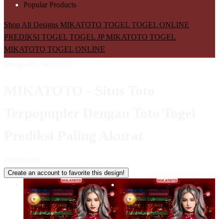
Popular Products
Shop All Designs
MIKATOTO
TOGEL
TOGEL ONLINE
PREDIKSI TOGEL
TOGEL JP
MIKATOTO TOGEL
MIKATOTO TOGEL ONLINE
Design ID: 74235272
MIKATOTO - Situs Toto
Terpopupler Dengan Toto Togel
Prediksi Paling Akurat
I
IDR5,000
Create an account to favorite this design!