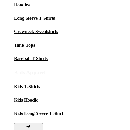
Hoodies
Long Sleeve T-Shirts
Crewneck Sweatshirts
Tank Tops
Baseball T-Shirts
Kids Apparel
Kids T-Shirts
Kids Hoodie
Kids Long Sleeve T-Shirt