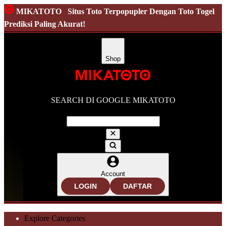
MIKATOTO
Situs Toto Terpopupler Dengan Toto Togel
Prediksi Paling Akurat!
Shop
SEARCH DI GOOGLE MIKATOTO
Account
LOGIN
DAFTAR
Explore Categories