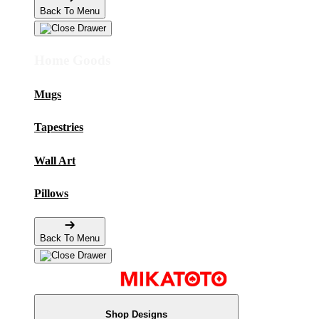
Back To Menu
Home Goods
Mugs
Tapestries
Wall Art
Pillows
Back To Menu
Shop Designs