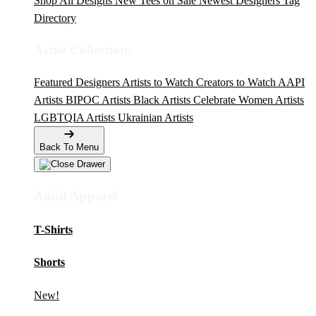
Shop All Designs
New Tees on Sale
Newest Designers
Tag
Directory
Artist Collections
Featured Designers
Artists to Watch
Creators to Watch
AAPI
Artists
BIPOC Artists
Black Artists
Celebrate Women Artists
LGBTQIA Artists
Ukrainian Artists
Back To Menu
Adult Apparel
T-Shirts
Shorts
New!