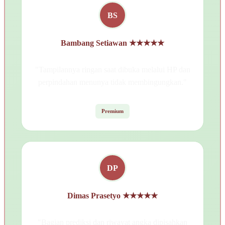
BS
Bambang Setiawan
★★★★★
"Tampilannya ringan saat dibuka melalui HP dan
perpindahan menunya tidak membingungkan."
Premium
DP
Dimas Prasetyo
★★★★★
"Bagian prediksi dan riwayat angka dipisahkan