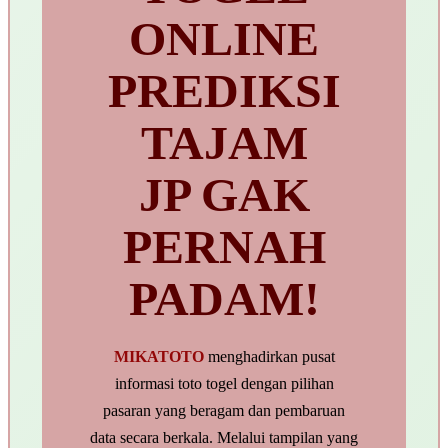
ONLINE
PREDIKSI
TAJAM
JP GAK
PERNAH
PADAM!
MIKATOTO
menghadirkan pusat
informasi toto togel dengan pilihan
pasaran yang beragam dan pembaruan
data secara berkala. Melalui tampilan yang