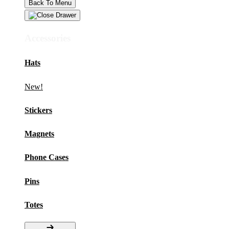
Back To Menu
Accessories
Hats
New!
Stickers
Magnets
Phone Cases
Pins
Totes