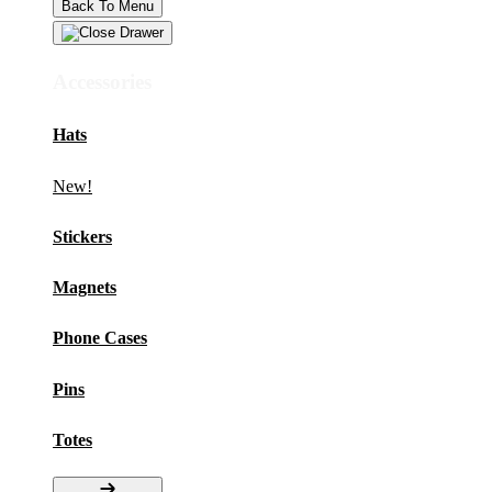
Back To Menu
Accessories
Hats
New!
Stickers
Magnets
Phone Cases
Pins
Totes