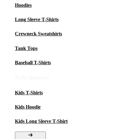
Hoodies
Long Sleeve T-Shirts
Crewneck Sweatshirts
Tank Tops
Baseball T-Shirts
Kids Apparel
Kids T-Shirts
Kids Hoodie
Kids Long Sleeve T-Shirt