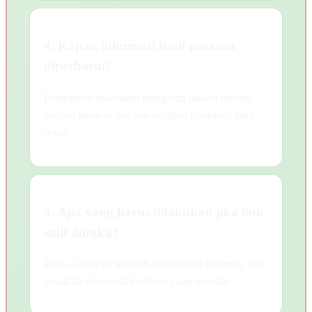
4. Kapan informasi hasil pasaran
diperbarui?
Pembaruan dilakukan mengikuti jadwal masing-
masing pasaran dan ketersediaan informasi hasil
resmi.
5. Apa yang harus dilakukan jika link
sulit dibuka?
Periksa koneksi internet, muat ulang halaman, atau
gunakan akses resmi terbaru yang tersedia