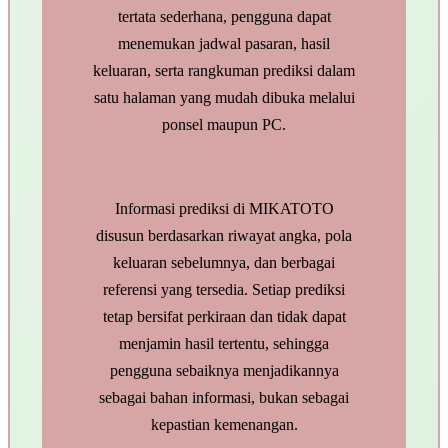
tertata sederhana, pengguna dapat
menemukan jadwal pasaran, hasil
keluaran, serta rangkuman prediksi dalam
satu halaman yang mudah dibuka melalui
ponsel maupun PC.
Informasi prediksi di MIKATOTO
disusun berdasarkan riwayat angka, pola
keluaran sebelumnya, dan berbagai
referensi yang tersedia. Setiap prediksi
tetap bersifat perkiraan dan tidak dapat
menjamin hasil tertentu, sehingga
pengguna sebaiknya menjadikannya
sebagai bahan informasi, bukan sebagai
kepastian kemenangan.