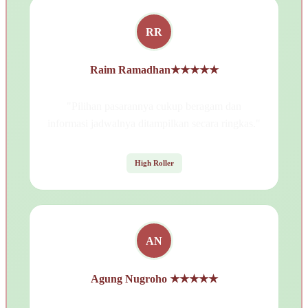
RR
Raim Ramadhan
★★★★★
"Pilihan pasarannya cukup beragam dan
informasi jadwalnya ditampilkan secara ringkas."
High Roller
AN
Agung Nugroho
★★★★★