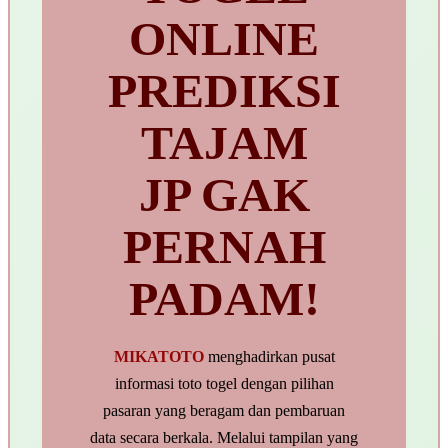
ONLINE
PREDIKSI
TAJAM
JP GAK
PERNAH
PADAM!
MIKATOTO
menghadirkan pusat
informasi toto togel dengan pilihan
pasaran yang beragam dan pembaruan
data secara berkala. Melalui tampilan yang