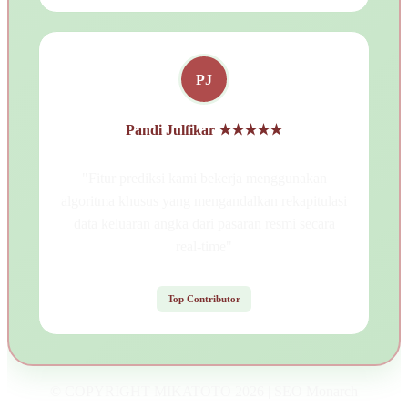
PJ
Pandi Julfikar
★★★★★
"Fitur prediksi kami bekerja menggunakan
algoritma khusus yang mengandalkan rekapitulasi
data keluaran angka dari pasaran resmi secara
real-time"
Top Contributor
© COPYRIGHT MIKATOTO 2026 | SEO Monarch