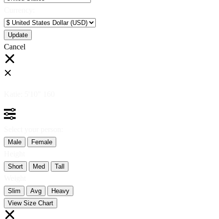
Currency:
Cancel
Katie:
5'10"
160
Select your person:
Male
Female
Height
Short
Med
Tall
Weight
Slim
Avg
Heavy
View Size Chart