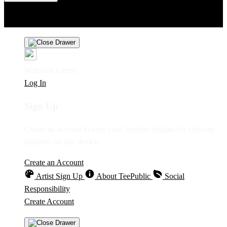
Product Safety
Intellectual Property Policy
CA: Do Not Sell My
Personal Information
Privacy Policy
Terms
Welcome Guest!
Log In
Sign Up
Create an account to save your favorite designs for viewing
anytime, on any device.
Create an Account
Artist Sign Up
About TeePublic
Social
Responsibility
Create Account