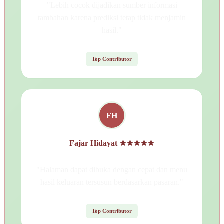
"Lebih cocok dijadikan sumber informasi
tambahan karena prediksi tetap tidak menjamin
hasil."
Top Contributor
FH
Fajar Hidayat
★★★★★
"Halaman dapat dibuka dengan cepat dan menu
hasil keluaran tersusun berdasarkan pasaran."
Top Contributor