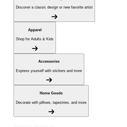
Discover a classic design or new favorite artist
Apparel
Shop for Adults & Kids
Accessories
Express yourself with stickers and more
Home Goods
Decorate with pillows, tapestries, and more
Popular Products