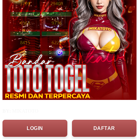
BY:
MIKATOTO
LOGIN
DAFTAR