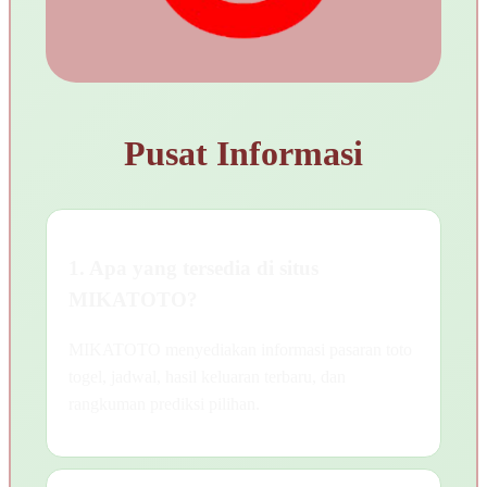
Pusat Informasi
1. Apa yang tersedia di situs
MIKATOTO?
MIKATOTO menyediakan informasi pasaran toto
togel, jadwal, hasil keluaran terbaru, dan
rangkuman prediksi pilihan.