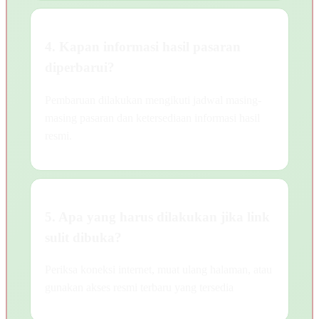
4. Kapan informasi hasil pasaran
diperbarui?
Pembaruan dilakukan mengikuti jadwal masing-
masing pasaran dan ketersediaan informasi hasil
resmi.
5. Apa yang harus dilakukan jika link
sulit dibuka?
Periksa koneksi internet, muat ulang halaman, atau
gunakan akses resmi terbaru yang tersedia