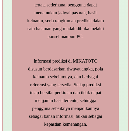
tertata sederhana, pengguna dapat
menemukan jadwal pasaran, hasil
keluaran, serta rangkuman prediksi dalam
satu halaman yang mudah dibuka melalui
ponsel maupun PC.
Informasi prediksi di MIKATOTO
disusun berdasarkan riwayat angka, pola
keluaran sebelumnya, dan berbagai
referensi yang tersedia. Setiap prediksi
tetap bersifat perkiraan dan tidak dapat
menjamin hasil tertentu, sehingga
pengguna sebaiknya menjadikannya
sebagai bahan informasi, bukan sebagai
kepastian kemenangan.