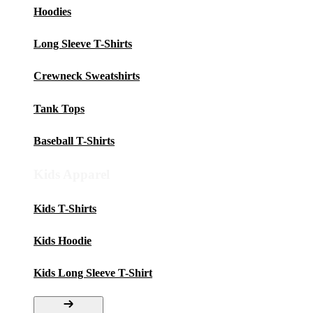
Hoodies
Long Sleeve T-Shirts
Crewneck Sweatshirts
Tank Tops
Baseball T-Shirts
Kids Apparel
Kids T-Shirts
Kids Hoodie
Kids Long Sleeve T-Shirt