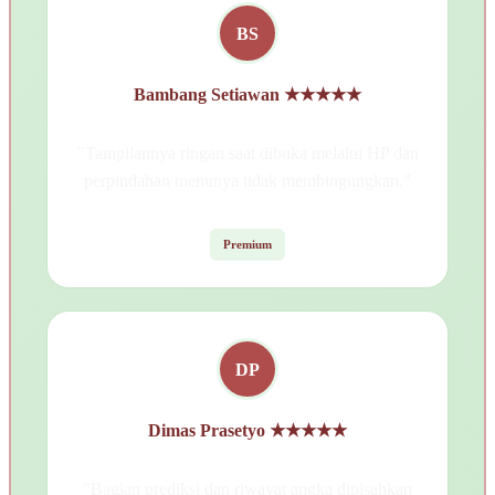
BS
Bambang Setiawan
★★★★★
"Tampilannya ringan saat dibuka melalui HP dan
perpindahan menunya tidak membingungkan."
Premium
DP
Dimas Prasetyo
★★★★★
"Bagian prediksi dan riwayat angka dipisahkan