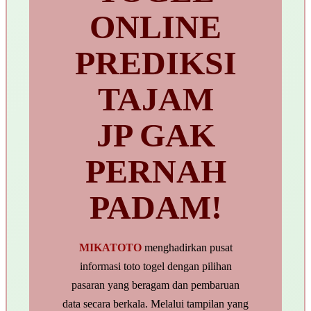
ONLINE
PREDIKSI
TAJAM
JP GAK
PERNAH
PADAM!
MIKATOTO
menghadirkan pusat
informasi toto togel dengan pilihan
pasaran yang beragam dan pembaruan
data secara berkala. Melalui tampilan yang