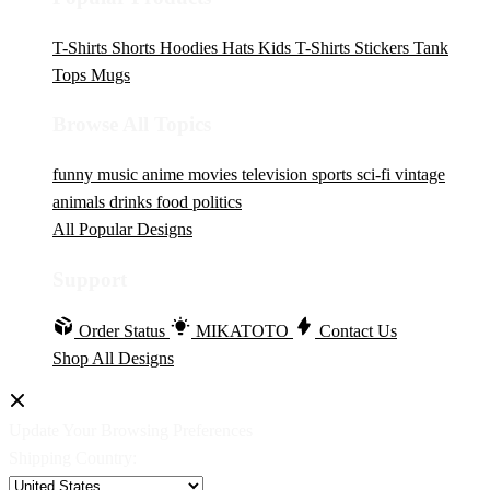
T-Shirts
Shorts
Hoodies
Hats
Kids T-Shirts
Stickers
Tank
Tops
Mugs
Browse All Topics
funny
music
anime
movies
television
sports
sci-fi
vintage
animals
drinks
food
politics
All Popular Designs
Support
Order Status
MIKATOTO
Contact Us
Shop All Designs
Update Your Browsing Preferences
Shipping Country: