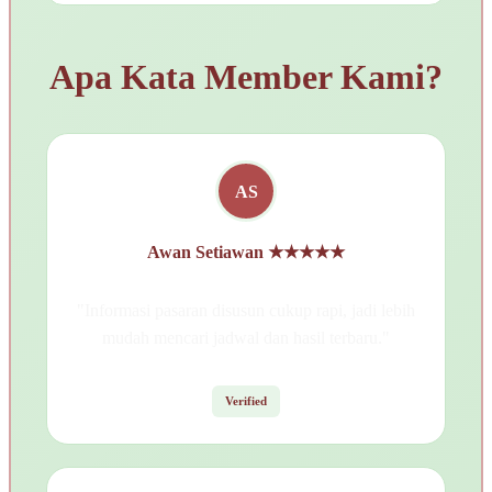
Apa Kata Member Kami?
AS
Awan Setiawan
★★★★★
"Informasi pasaran disusun cukup rapi, jadi lebih
mudah mencari jadwal dan hasil terbaru."
Verified