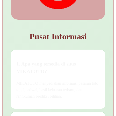
Pusat Informasi
1. Apa yang tersedia di situs
MIKATOTO?
MIKATOTO menyediakan informasi pasaran toto
togel, jadwal, hasil keluaran terbaru, dan
rangkuman prediksi pilihan.