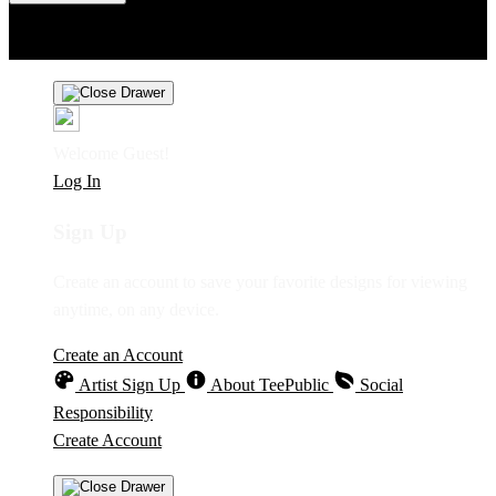
Product Safety
Intellectual Property Policy
CA: Do Not Sell My
Personal Information
Privacy Policy
Terms
Welcome Guest!
Log In
Sign Up
Create an account to save your favorite designs for viewing
anytime, on any device.
Create an Account
Artist Sign Up
About TeePublic
Social
Responsibility
Create Account