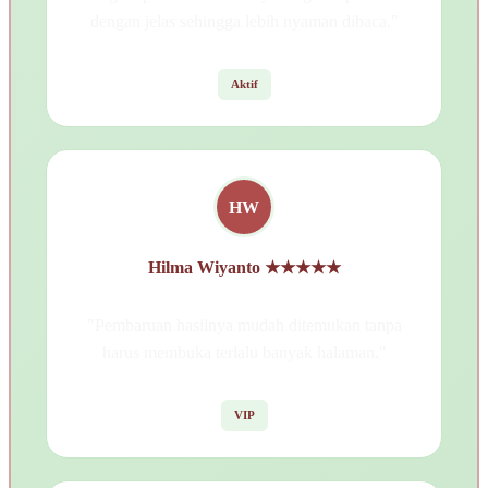
dengan jelas sehingga lebih nyaman dibaca."
Aktif
HW
Hilma Wiyanto
★★★★★
"Pembaruan hasilnya mudah ditemukan tanpa
harus membuka terlalu banyak halaman."
VIP