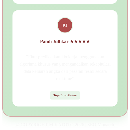
PJ
Pandi Julfikar
★★★★★
"Fitur prediksi kami bekerja menggunakan
algoritma khusus yang mengandalkan rekapitulasi
data keluaran angka dari pasaran resmi secara
real-time"
Top Contributor
© COPYRIGHT MIKATOTO 2026 | SEO Monarch