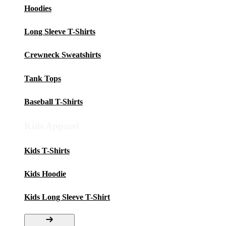
Hoodies
Long Sleeve T-Shirts
Crewneck Sweatshirts
Tank Tops
Baseball T-Shirts
Kids Apparel
Kids T-Shirts
Kids Hoodie
Kids Long Sleeve T-Shirt