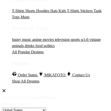
T-Shirts
Shorts
Hoodies
Hats
Kids T-Shirts
Stickers
Tank
Tops
Mugs
Browse All Topics
funny
music
anime
movies
television
sports
sci-fi
vintage
animals
drinks
food
politics
All Popular Designs
Support
Order Status
MIKATOTO
Contact Us
Shop All Designs
Update Your Browsing Preferences
Shipping Country: