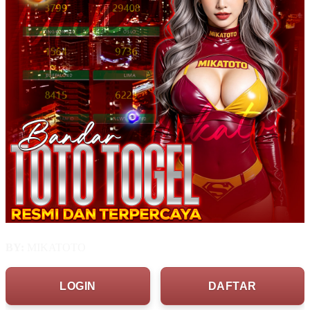
BY:
MIKATOTO
LOGIN
DAFTAR