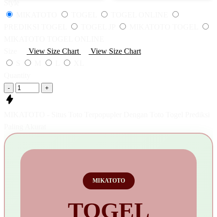
Style
MIKATOTO
TOGEL
TOGEL ONLINE
PREDIKSI TOGEL
TOGEL JP
MIKATOTO TOGEL
MIKATOTO TOGEL ONLINE
Size
View Size Chart
View Size Chart
S
M
L
XL
Quantity
-
+
MIKATOTO - Situs Toto Terpopupler Dengan Toto Togel Prediksi
Paling Akurat
MIKATOTO
TOGEL