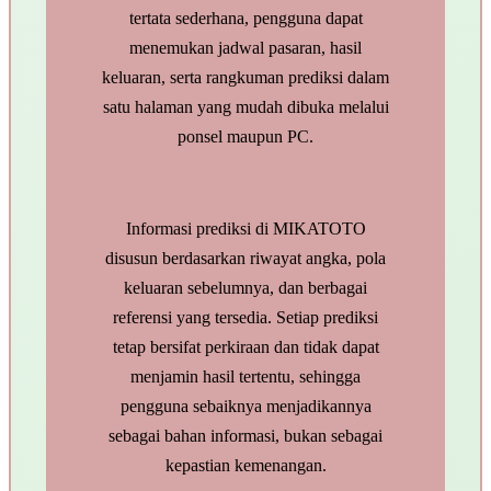
tertata sederhana, pengguna dapat
menemukan jadwal pasaran, hasil
keluaran, serta rangkuman prediksi dalam
satu halaman yang mudah dibuka melalui
ponsel maupun PC.
Informasi prediksi di MIKATOTO
disusun berdasarkan riwayat angka, pola
keluaran sebelumnya, dan berbagai
referensi yang tersedia. Setiap prediksi
tetap bersifat perkiraan dan tidak dapat
menjamin hasil tertentu, sehingga
pengguna sebaiknya menjadikannya
sebagai bahan informasi, bukan sebagai
kepastian kemenangan.