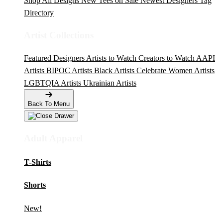
Shop All Designs
New Tees on Sale
Newest Designers
Tag
Directory
Artist Collections
Featured Designers
Artists to Watch
Creators to Watch
AAPI
Artists
BIPOC Artists
Black Artists
Celebrate Women Artists
LGBTQIA Artists
Ukrainian Artists
Back To Menu
Adult Apparel
T-Shirts
Shorts
New!