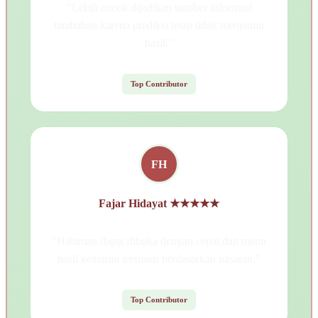
"Lebih cocok dijadikan sumber informasi
tambahan karena prediksi tetap tidak menjamin
hasil."
Top Contributor
FH
Fajar Hidayat
★★★★★
"Halaman dapat dibuka dengan cepat dan menu
hasil keluaran tersusun berdasarkan pasaran."
Top Contributor