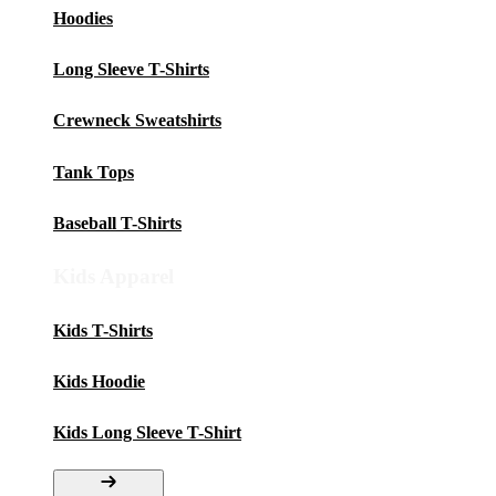
Hoodies
Long Sleeve T-Shirts
Crewneck Sweatshirts
Tank Tops
Baseball T-Shirts
Kids Apparel
Kids T-Shirts
Kids Hoodie
Kids Long Sleeve T-Shirt