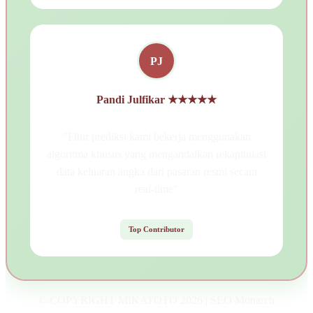
PJ
Pandi Julfikar
★★★★★
"Fitur prediksi kami bekerja menggunakan
algoritma khusus yang mengandalkan rekapitulasi
data keluaran angka dari pasaran resmi secara
real-time"
Top Contributor
© COPYRIGHT MIKATOTO 2026 | SEO Monarch