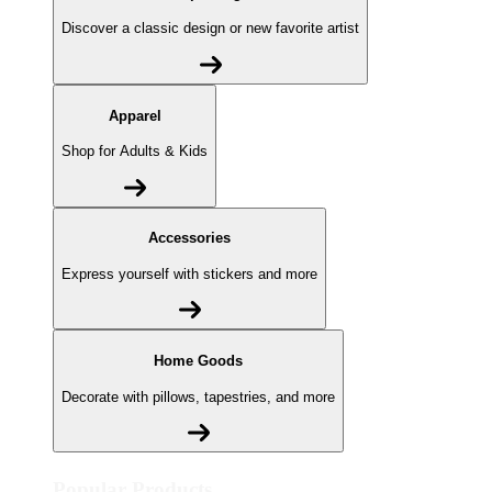
Discover a classic design or new favorite artist
Apparel
Shop for Adults & Kids
Accessories
Express yourself with stickers and more
Home Goods
Decorate with pillows, tapestries, and more
Popular Products