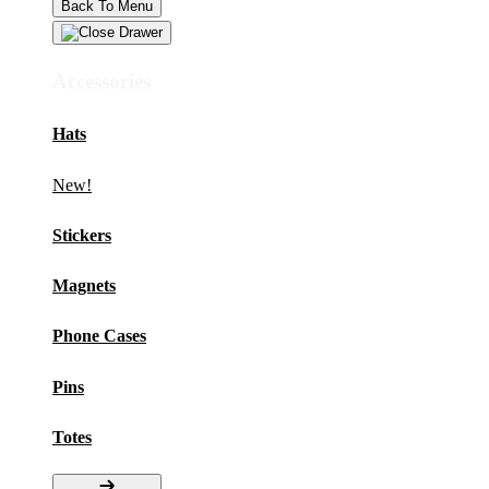
Back To Menu
Accessories
Hats
New!
Stickers
Magnets
Phone Cases
Pins
Totes