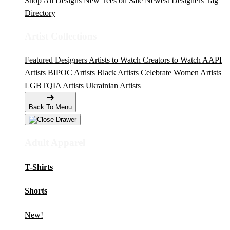
Shop All Designs
New Tees on Sale
Newest Designers
Tag
Directory
Artist Collections
Featured Designers
Artists to Watch
Creators to Watch
AAPI
Artists
BIPOC Artists
Black Artists
Celebrate Women Artists
LGBTQIA Artists
Ukrainian Artists
Back To Menu
Adult Apparel
T-Shirts
Shorts
New!