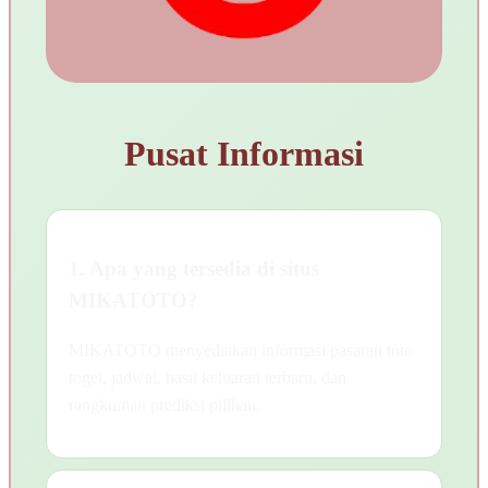
Pusat Informasi
1. Apa yang tersedia di situs
MIKATOTO?
MIKATOTO menyediakan informasi pasaran toto
togel, jadwal, hasil keluaran terbaru, dan
rangkuman prediksi pilihan.