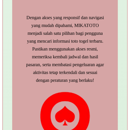
Dengan akses yang responsif dan navigasi
yang mudah dipahami, MIKATOTO
menjadi salah satu pilihan bagi pengguna
yang mencari informasi toto togel terbaru.
Pastikan menggunakan akses resmi,
memeriksa kembali jadwal dan hasil
pasaran, serta membatasi pengeluaran agar
aktivitas tetap terkendali dan sesuai
dengan peraturan yang berlaku!