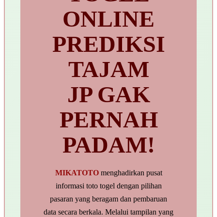
ONLINE
PREDIKSI
TAJAM
JP GAK
PERNAH
PADAM!
MIKATOTO
menghadirkan pusat
informasi toto togel dengan pilihan
pasaran yang beragam dan pembaruan
data secara berkala. Melalui tampilan yang