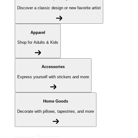
Discover a classic design or new favorite artist
Apparel
Shop for Adults & Kids
Accessories
Express yourself with stickers and more
Home Goods
Decorate with pillows, tapestries, and more
Popular Products