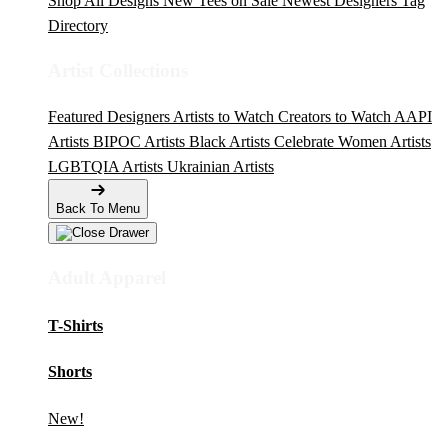
Shop All Designs
New Tees on Sale
Newest Designers
Tag
Directory
Artist Collections
Featured Designers
Artists to Watch
Creators to Watch
AAPI
Artists
BIPOC Artists
Black Artists
Celebrate Women Artists
LGBTQIA Artists
Ukrainian Artists
Back To Menu
Adult Apparel
T-Shirts
Shorts
New!