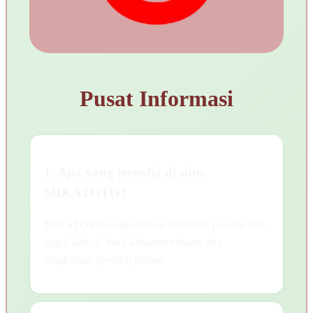
Pusat Informasi
1. Apa yang tersedia di situs
MIKATOTO?
MIKATOTO menyediakan informasi pasaran toto
togel, jadwal, hasil keluaran terbaru, dan
rangkuman prediksi pilihan.