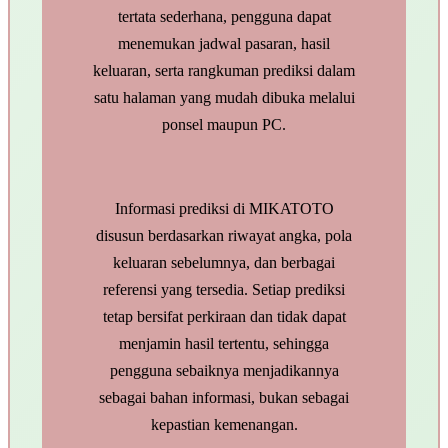
tertata sederhana, pengguna dapat
menemukan jadwal pasaran, hasil
keluaran, serta rangkuman prediksi dalam
satu halaman yang mudah dibuka melalui
ponsel maupun PC.
Informasi prediksi di MIKATOTO
disusun berdasarkan riwayat angka, pola
keluaran sebelumnya, dan berbagai
referensi yang tersedia. Setiap prediksi
tetap bersifat perkiraan dan tidak dapat
menjamin hasil tertentu, sehingga
pengguna sebaiknya menjadikannya
sebagai bahan informasi, bukan sebagai
kepastian kemenangan.