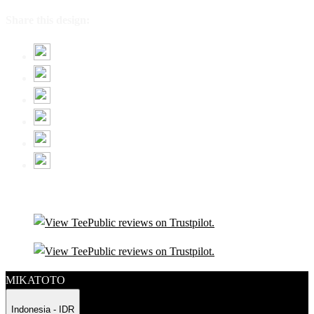
Share this design:
MIKATOTO
Indonesia - IDR