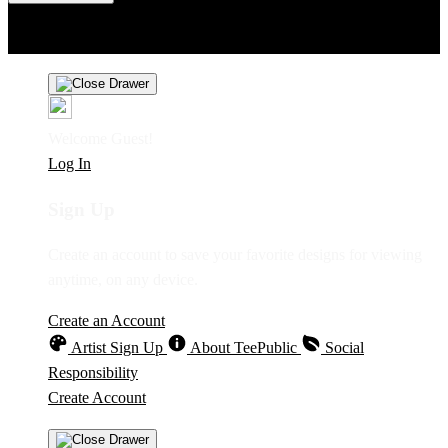
Product Safety
Intellectual Property Policy
CA: Do Not Sell My
Personal Information
Privacy Policy
Terms
Welcome Guest!
Log In
Sign Up
Create an account to save your favorite designs for viewing
anytime, on any device.
Create an Account
Artist Sign Up
About TeePublic
Social
Responsibility
Create Account