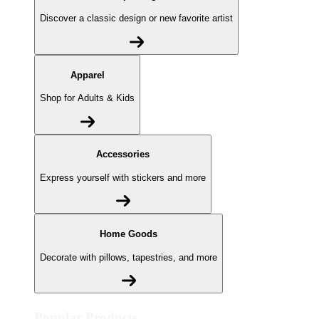
Discover a classic design or new favorite artist
Apparel
Shop for Adults & Kids
Accessories
Express yourself with stickers and more
Home Goods
Decorate with pillows, tapestries, and more
Popular Products