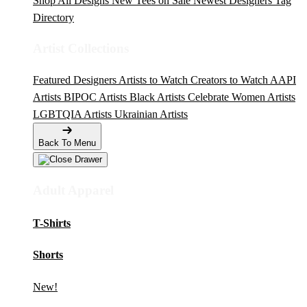
Shop All Designs
New Tees on Sale
Newest Designers
Tag
Directory
Artist Collections
Featured Designers
Artists to Watch
Creators to Watch
AAPI
Artists
BIPOC Artists
Black Artists
Celebrate Women Artists
LGBTQIA Artists
Ukrainian Artists
Back To Menu
Adult Apparel
T-Shirts
Shorts
New!