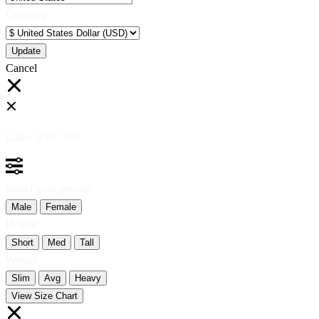
Currency:
Cancel
Katie:
5'10"
160
Select your person:
Male
Female
Height
Short
Med
Tall
Weight
Slim
Avg
Heavy
View Size Chart