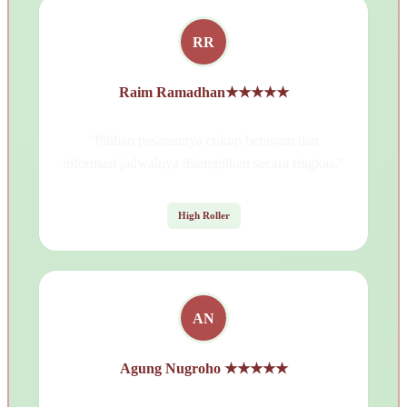
RR
Raim Ramadhan
★★★★★
"Pilihan pasarannya cukup beragam dan
informasi jadwalnya ditampilkan secara ringkas."
High Roller
AN
Agung Nugroho
★★★★★