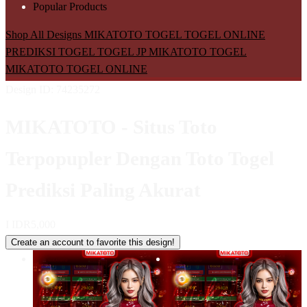
Popular Products
Shop All Designs
MIKATOTO
TOGEL
TOGEL ONLINE
PREDIKSI TOGEL
TOGEL JP
MIKATOTO TOGEL
MIKATOTO TOGEL ONLINE
Design ID: 74235272
MIKATOTO - Situs Toto
Terpopupler Dengan Toto Togel
Prediksi Paling Akurat
I
IDR5,000
Create an account to favorite this design!