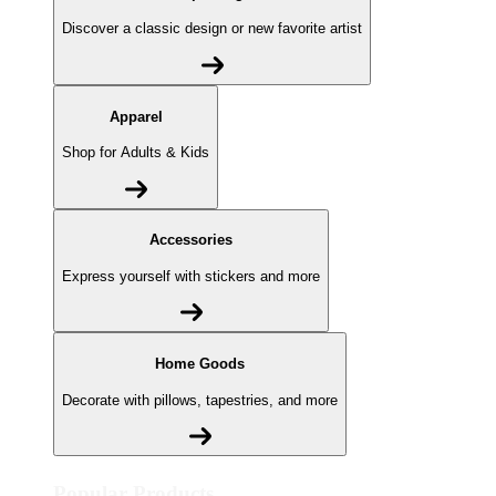
Discover a classic design or new favorite artist
Apparel
Shop for Adults & Kids
Accessories
Express yourself with stickers and more
Home Goods
Decorate with pillows, tapestries, and more
Popular Products