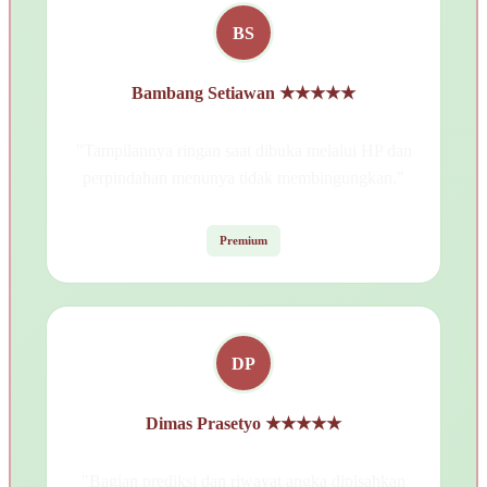
BS
Bambang Setiawan
★★★★★
"Tampilannya ringan saat dibuka melalui HP dan
perpindahan menunya tidak membingungkan."
Premium
DP
Dimas Prasetyo
★★★★★
"Bagian prediksi dan riwayat angka dipisahkan