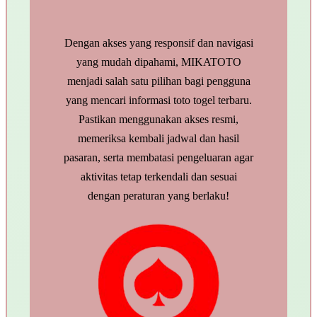
Dengan akses yang responsif dan navigasi
yang mudah dipahami, MIKATOTO
menjadi salah satu pilihan bagi pengguna
yang mencari informasi toto togel terbaru.
Pastikan menggunakan akses resmi,
memeriksa kembali jadwal dan hasil
pasaran, serta membatasi pengeluaran agar
aktivitas tetap terkendali dan sesuai
dengan peraturan yang berlaku!