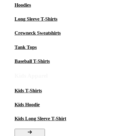
Hoodies
Long Sleeve T-Shirts
Crewneck Sweatshirts
Tank Tops
Baseball T-Shirts
Kids Apparel
Kids T-Shirts
Kids Hoodie
Kids Long Sleeve T-Shirt