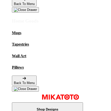
Back To Menu
Home Goods
Mugs
Tapestries
Wall Art
Pillows
Back To Menu
Shop Designs