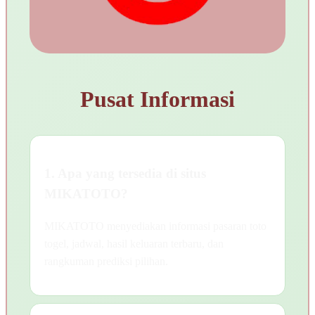
Pusat Informasi
1. Apa yang tersedia di situs
MIKATOTO?
MIKATOTO menyediakan informasi pasaran toto
togel, jadwal, hasil keluaran terbaru, dan
rangkuman prediksi pilihan.