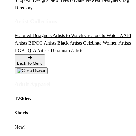
Shop All Designs
New Tees on Sale
Newest Designers
Tag
Directory
Artist Collections
Featured Designers
Artists to Watch
Creators to Watch
AAPI
Artists
BIPOC Artists
Black Artists
Celebrate Women Artists
LGBTQIA Artists
Ukrainian Artists
Back To Menu
Adult Apparel
T-Shirts
Shorts
New!