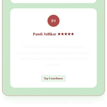
PJ
Pandi Julfikar
★★★★★
"Fitur prediksi kami bekerja menggunakan
algoritma khusus yang mengandalkan rekapitulasi
data keluaran angka dari pasaran resmi secara
real-time"
Top Contributor
© COPYRIGHT MIKATOTO 2026 | SEO Monarch