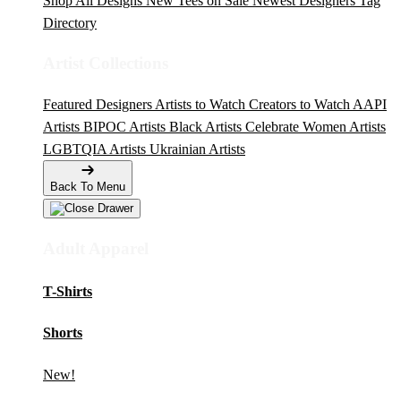
Shop All Designs
New Tees on Sale
Newest Designers
Tag
Directory
Artist Collections
Featured Designers
Artists to Watch
Creators to Watch
AAPI
Artists
BIPOC Artists
Black Artists
Celebrate Women Artists
LGBTQIA Artists
Ukrainian Artists
Back To Menu
Adult Apparel
T-Shirts
Shorts
New!