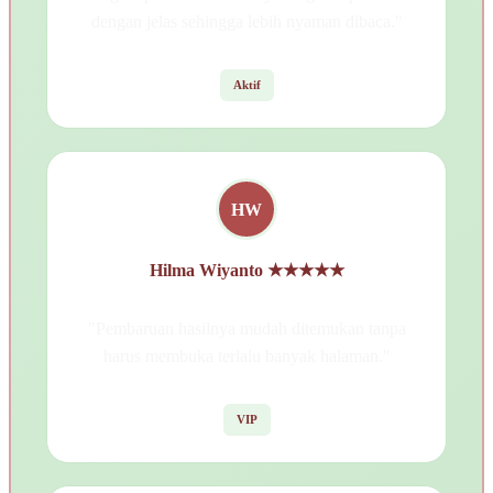
dengan jelas sehingga lebih nyaman dibaca."
Aktif
HW
Hilma Wiyanto
★★★★★
"Pembaruan hasilnya mudah ditemukan tanpa
harus membuka terlalu banyak halaman."
VIP