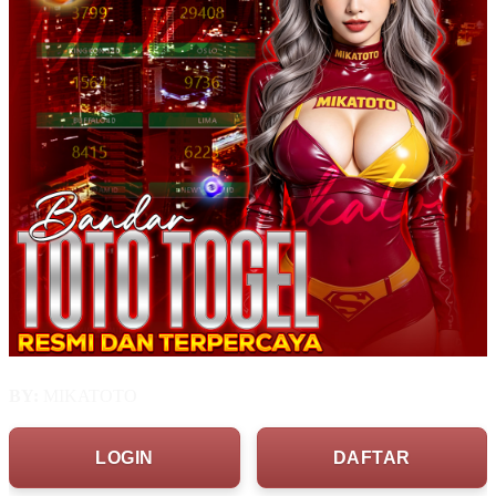
BY:
MIKATOTO
LOGIN
DAFTAR