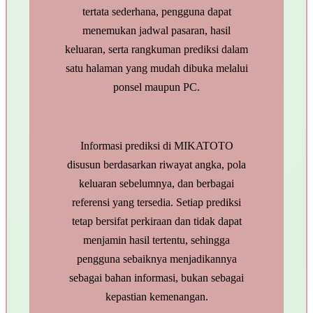
tertata sederhana, pengguna dapat
menemukan jadwal pasaran, hasil
keluaran, serta rangkuman prediksi dalam
satu halaman yang mudah dibuka melalui
ponsel maupun PC.
Informasi prediksi di MIKATOTO
disusun berdasarkan riwayat angka, pola
keluaran sebelumnya, dan berbagai
referensi yang tersedia. Setiap prediksi
tetap bersifat perkiraan dan tidak dapat
menjamin hasil tertentu, sehingga
pengguna sebaiknya menjadikannya
sebagai bahan informasi, bukan sebagai
kepastian kemenangan.