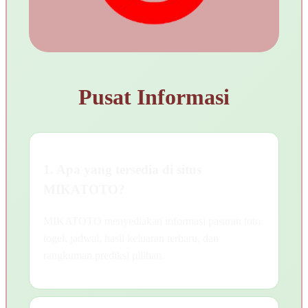
Pusat Informasi
1. Apa yang tersedia di situs
MIKATOTO?
MIKATOTO menyediakan informasi pasaran toto
togel, jadwal, hasil keluaran terbaru, dan
rangkuman prediksi pilihan.