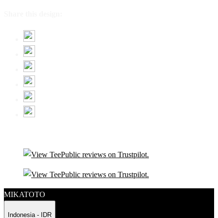
Share this design:
MIKATOTO
Indonesia - IDR