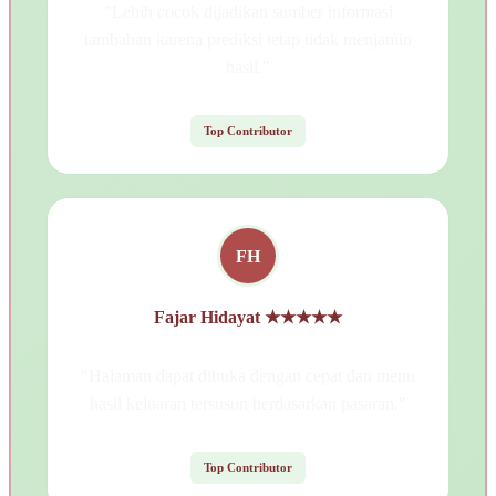
"Lebih cocok dijadikan sumber informasi
tambahan karena prediksi tetap tidak menjamin
hasil."
Top Contributor
FH
Fajar Hidayat
★★★★★
"Halaman dapat dibuka dengan cepat dan menu
hasil keluaran tersusun berdasarkan pasaran."
Top Contributor