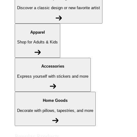
Discover a classic design or new favorite artist
Apparel
Shop for Adults & Kids
Accessories
Express yourself with stickers and more
Home Goods
Decorate with pillows, tapestries, and more
Popular Products