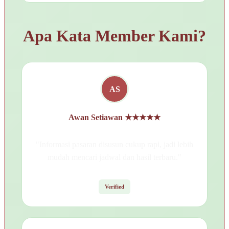
Apa Kata Member Kami?
AS
Awan Setiawan
★★★★★
"Informasi pasaran disusun cukup rapi, jadi lebih
mudah mencari jadwal dan hasil terbaru."
Verified