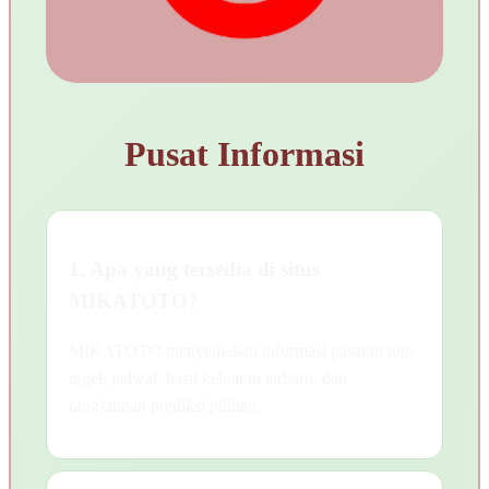
Pusat Informasi
1. Apa yang tersedia di situs
MIKATOTO?
MIKATOTO menyediakan informasi pasaran toto
togel, jadwal, hasil keluaran terbaru, dan
rangkuman prediksi pilihan.