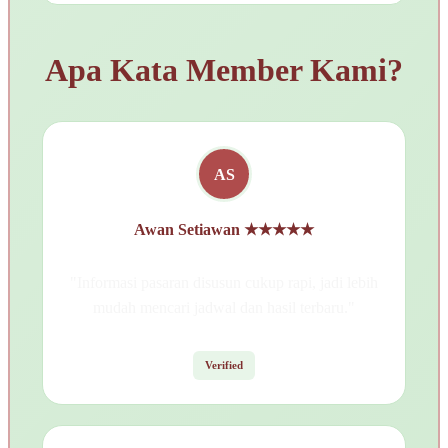
Apa Kata Member Kami?
AS
Awan Setiawan
★★★★★
"Informasi pasaran disusun cukup rapi, jadi lebih
mudah mencari jadwal dan hasil terbaru."
Verified