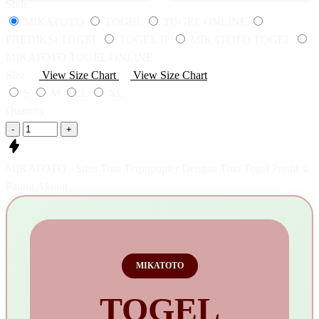
Style
MIKATOTO
TOGEL
TOGEL ONLINE
PREDIKSI TOGEL
TOGEL JP
MIKATOTO TOGEL
MIKATOTO TOGEL ONLINE
Size
View Size Chart
View Size Chart
S
M
L
XL
Quantity
-
+
MIKATOTO - Situs Toto Terpopupler Dengan Toto Togel Prediksi
Paling Akurat
MIKATOTO
TOGEL