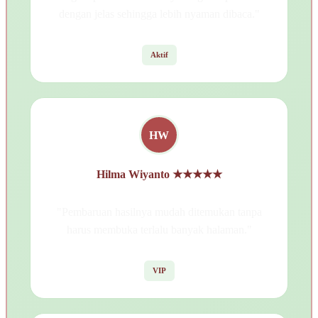
dengan jelas sehingga lebih nyaman dibaca."
Aktif
HW
Hilma Wiyanto
★★★★★
"Pembaruan hasilnya mudah ditemukan tanpa
harus membuka terlalu banyak halaman."
VIP