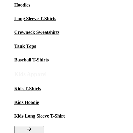
Hoodies
Long Sleeve T-Shirts
Crewneck Sweatshirts
Tank Tops
Baseball T-Shirts
Kids Apparel
Kids T-Shirts
Kids Hoodie
Kids Long Sleeve T-Shirt