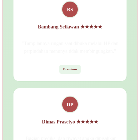
BS
Bambang Setiawan
★★★★★
"Tampilannya ringan saat dibuka melalui HP dan
perpindahan menunya tidak membingungkan."
Premium
DP
Dimas Prasetyo
★★★★★
"Bagian prediksi dan riwayat angka dipisahkan