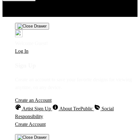
Product Safety
Intellectual Property Policy
CA: Do Not Sell My
Personal Information
Privacy Policy
Terms
Welcome Guest!
Log In
Sign Up
Create an account to save your favorite designs for viewing
anytime, on any device.
Create an Account
Artist Sign Up
About TeePublic
Social
Responsibility
Create Account