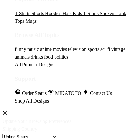
T-Shirts
Shorts
Hoodies
Hats
Kids T-Shirts
Stickers
Tank
Tops
Mugs
Browse All Topics
funny
music
anime
movies
television
sports
sci-fi
vintage
animals
drinks
food
politics
All Popular Designs
Support
Order Status
MIKATOTO
Contact Us
Shop All Designs
Update Your Browsing Preferences
Shipping Country: