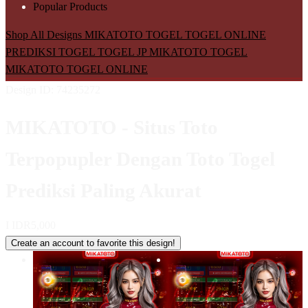
Popular Products
Shop All Designs
MIKATOTO
TOGEL
TOGEL ONLINE
PREDIKSI TOGEL
TOGEL JP
MIKATOTO TOGEL
MIKATOTO TOGEL ONLINE
Design ID: 74235272
MIKATOTO - Situs Toto
Terpopupler Dengan Toto Togel
Prediksi Paling Akurat
I
IDR5,000
Create an account to favorite this design!