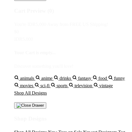
Cart Preview (0)
You're
IDR5,000
Away from
FREE US Shipping!
$0
IDR5,000
Your Cart is empty...
Discover something you'll love!
animals
anime
drinks
fantasy
food
funny
movies
sci-fi
sports
television
vintage
Shop All Designs
Shop Designs