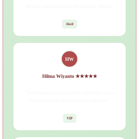
dengan jelas sehingga lebih nyaman dibaca."
Aktif
HW
Hilma Wiyanto
★★★★★
"Pembaruan hasilnya mudah ditemukan tanpa
harus membuka terlalu banyak halaman."
VIP