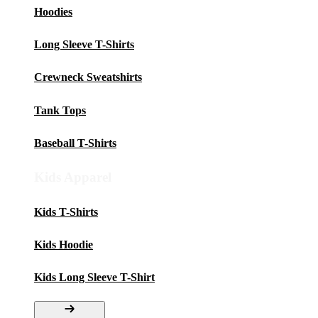
Hoodies
Long Sleeve T-Shirts
Crewneck Sweatshirts
Tank Tops
Baseball T-Shirts
Kids Apparel
Kids T-Shirts
Kids Hoodie
Kids Long Sleeve T-Shirt