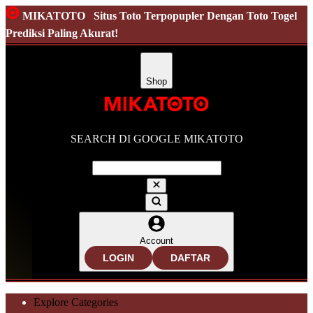
MIKATOTO
Situs Toto Terpopupler Dengan Toto Togel
Prediksi Paling Akurat!
Shop
SEARCH DI GOOGLE MIKATOTO
Account
LOGIN
DAFTAR
Explore Categories