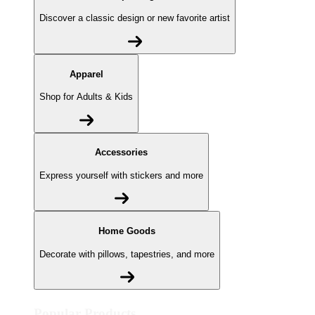
Discover a classic design or new favorite artist
Apparel
Shop for Adults & Kids
Accessories
Express yourself with stickers and more
Home Goods
Decorate with pillows, tapestries, and more
Popular Products