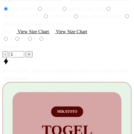
Style
MIKATOTO
TOGEL
TOGEL ONLINE
PREDIKSI TOGEL
TOGEL JP
MIKATOTO TOGEL
MIKATOTO TOGEL ONLINE
Size
View Size Chart
View Size Chart
S
M
L
XL
Quantity
-
+
MIKATOTO - Situs Toto Terpopupler Dengan Toto Togel Prediksi
Paling Akurat
MIKATOTO
TOGEL