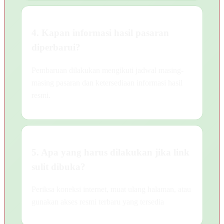
4. Kapan informasi hasil pasaran
diperbarui?
Pembaruan dilakukan mengikuti jadwal masing-
masing pasaran dan ketersediaan informasi hasil
resmi.
5. Apa yang harus dilakukan jika link
sulit dibuka?
Periksa koneksi internet, muat ulang halaman, atau
gunakan akses resmi terbaru yang tersedia