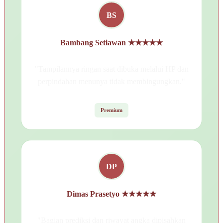
BS
Bambang Setiawan
★★★★★
"Tampilannya ringan saat dibuka melalui HP dan
perpindahan menunya tidak membingungkan."
Premium
DP
Dimas Prasetyo
★★★★★
"Bagian prediksi dan riwayat angka dipisahkan