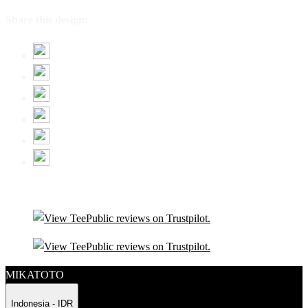
Share this design:
MIKATOTO
Indonesia - IDR