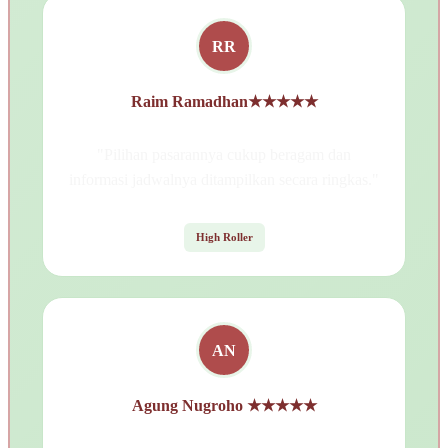
RR
Raim Ramadhan
★★★★★
"Pilihan pasarannya cukup beragam dan
informasi jadwalnya ditampilkan secara ringkas."
High Roller
AN
Agung Nugroho
★★★★★