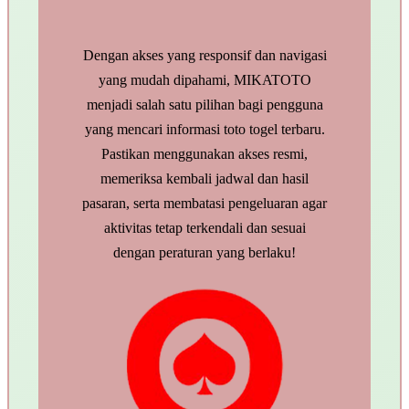
Dengan akses yang responsif dan navigasi
yang mudah dipahami, MIKATOTO
menjadi salah satu pilihan bagi pengguna
yang mencari informasi toto togel terbaru.
Pastikan menggunakan akses resmi,
memeriksa kembali jadwal dan hasil
pasaran, serta membatasi pengeluaran agar
aktivitas tetap terkendali dan sesuai
dengan peraturan yang berlaku!