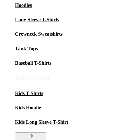
Hoodies
Long Sleeve T-Shirts
Crewneck Sweatshirts
Tank Tops
Baseball T-Shirts
Kids Apparel
Kids T-Shirts
Kids Hoodie
Kids Long Sleeve T-Shirt