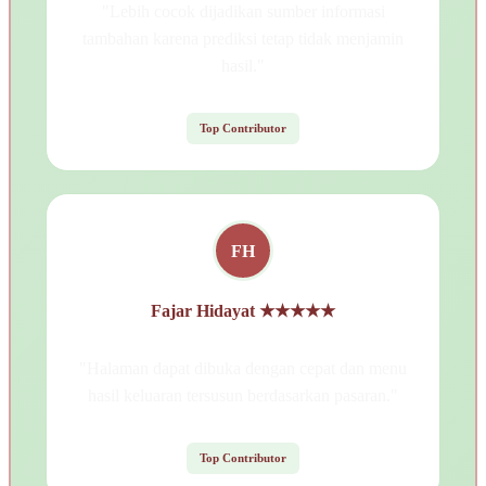
"Lebih cocok dijadikan sumber informasi
tambahan karena prediksi tetap tidak menjamin
hasil."
Top Contributor
FH
Fajar Hidayat
★★★★★
"Halaman dapat dibuka dengan cepat dan menu
hasil keluaran tersusun berdasarkan pasaran."
Top Contributor