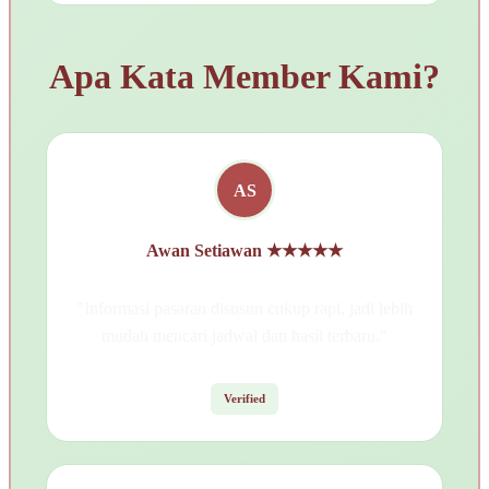
Apa Kata Member Kami?
AS
Awan Setiawan
★★★★★
"Informasi pasaran disusun cukup rapi, jadi lebih
mudah mencari jadwal dan hasil terbaru."
Verified