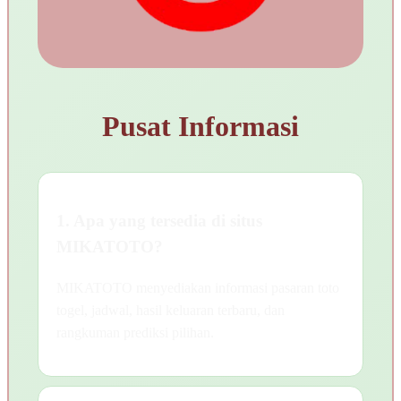
Pusat Informasi
1. Apa yang tersedia di situs
MIKATOTO?
MIKATOTO menyediakan informasi pasaran toto
togel, jadwal, hasil keluaran terbaru, dan
rangkuman prediksi pilihan.