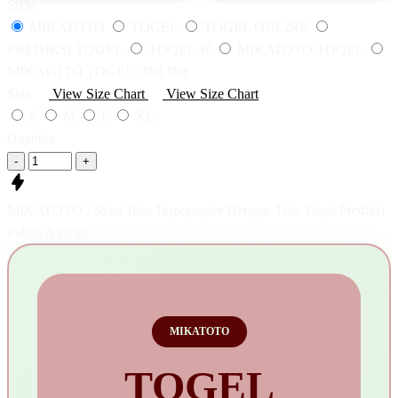
Style
MIKATOTO
TOGEL
TOGEL ONLINE
PREDIKSI TOGEL
TOGEL JP
MIKATOTO TOGEL
MIKATOTO TOGEL ONLINE
Size
View Size Chart
View Size Chart
S
M
L
XL
Quantity
-
+
MIKATOTO - Situs Toto Terpopupler Dengan Toto Togel Prediksi
Paling Akurat
MIKATOTO
TOGEL