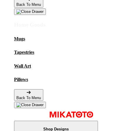
Back To Menu
Home Goods
Mugs
Tapestries
Wall Art
Pillows
Back To Menu
Shop Designs