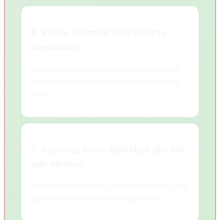
4. Kapan informasi hasil pasaran
diperbarui?
Pembaruan dilakukan mengikuti jadwal masing-
masing pasaran dan ketersediaan informasi hasil
resmi.
5. Apa yang harus dilakukan jika link
sulit dibuka?
Periksa koneksi internet, muat ulang halaman, atau
gunakan akses resmi terbaru yang tersedia