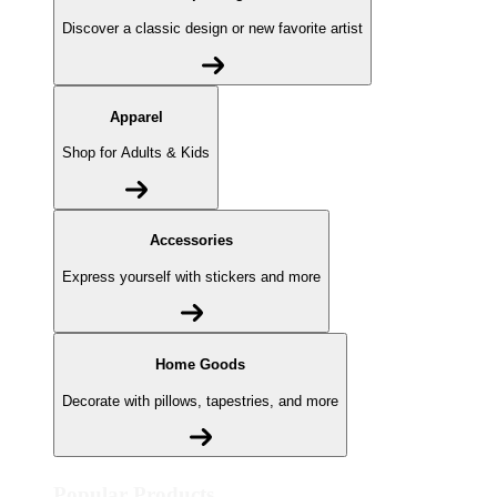
Discover a classic design or new favorite artist
Apparel
Shop for Adults & Kids
Accessories
Express yourself with stickers and more
Home Goods
Decorate with pillows, tapestries, and more
Popular Products