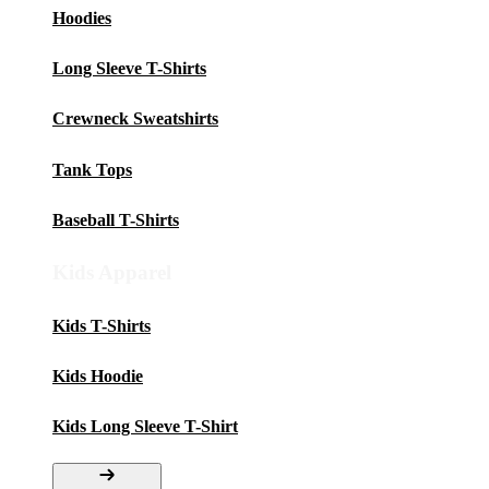
Hoodies
Long Sleeve T-Shirts
Crewneck Sweatshirts
Tank Tops
Baseball T-Shirts
Kids Apparel
Kids T-Shirts
Kids Hoodie
Kids Long Sleeve T-Shirt