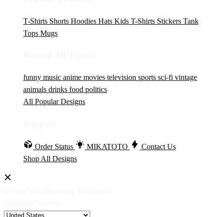
T-Shirts
Shorts
Hoodies
Hats
Kids T-Shirts
Stickers
Tank
Tops
Mugs
Browse All Topics
funny
music
anime
movies
television
sports
sci-fi
vintage
animals
drinks
food
politics
All Popular Designs
Support
Order Status
MIKATOTO
Contact Us
Shop All Designs
Update Your Browsing Preferences
Shipping Country: