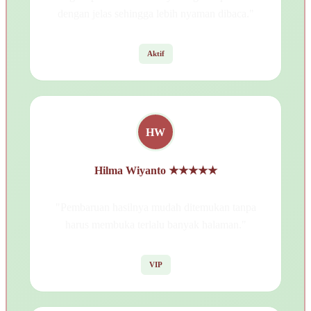
dengan jelas sehingga lebih nyaman dibaca."
Aktif
HW
Hilma Wiyanto
★★★★★
"Pembaruan hasilnya mudah ditemukan tanpa
harus membuka terlalu banyak halaman."
VIP