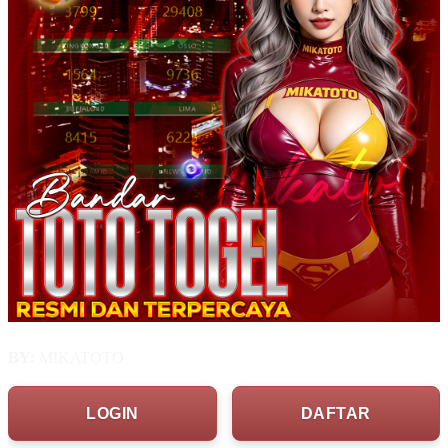
BY:
MIKATOTO
LOGIN
DAFTAR