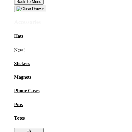
Back To Menu
Accessories
Hats
New!
Stickers
Magnets
Phone Cases
Pins
Totes