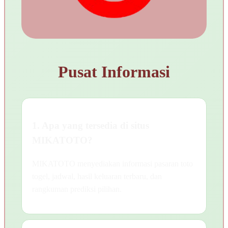
Pusat Informasi
1. Apa yang tersedia di situs
MIKATOTO?
MIKATOTO menyediakan informasi pasaran toto
togel, jadwal, hasil keluaran terbaru, dan
rangkuman prediksi pilihan.