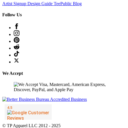
Artist Signup
Design Guide
TeePublic Blog
Follow Us
We Accept
© TP Apparel LLC 2012 - 2025