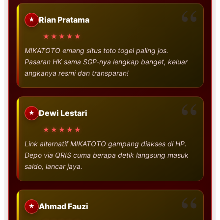
Rian Pratama
★★★★★
MIKATOTO emang situs toto togel paling jos.
Pasaran HK sama SGP-nya lengkap banget, keluar
angkanya resmi dan transparan!
Dewi Lestari
★★★★★
Link alternatif MIKATOTO gampang diakses di HP.
Depo via QRIS cuma berapa detik langsung masuk
saldo, lancar jaya.
Ahmad Fauzi