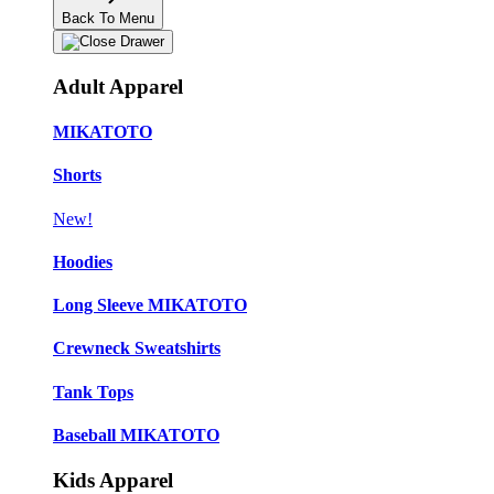
Back To Menu
Adult Apparel
MIKATOTO
Shorts
New!
Hoodies
Long Sleeve MIKATOTO
Crewneck Sweatshirts
Tank Tops
Baseball MIKATOTO
Kids Apparel