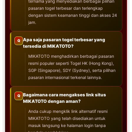
ternama yang menyediakan berbagai pilihan
pasaran togel terbesar dan terlengkap
dengan sistem keamanan tinggi dan akses 24
jam.
Apa saja pasaran togel terbesar yang
tersedia di MIKATOTO?
MIKATOTO menghadirkan berbagai pasaran
resmi populer seperti Togel HK (Hong Kong),
SGP (Singapore), SDY (Sydney), serta pilihan
pasaran internasional terkenal lainnya.
Bagaimana cara mengakses link situs
MIKATOTO dengan aman?
Anda cukup mengklik link alternatif resmi
MIKATOTO yang telah disediakan untuk
masuk langsung ke halaman login tanpa