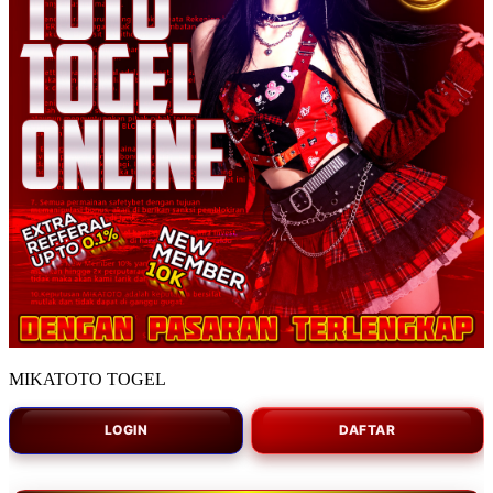
MIKATOTO TOGEL
LOGIN
DAFTAR