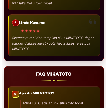
transaksinya super cepat
Linda Kusuma
★★★★★
Sistemnya rapi dan tampilan situs MIKATOTO ringan
banget diakses lewat kuota HP. Sukses terus buat
MIKATOTO.
FAQ MIKATOTO
Apa itu MIKATOTO?
MIKATOTO adalah link situs toto togel