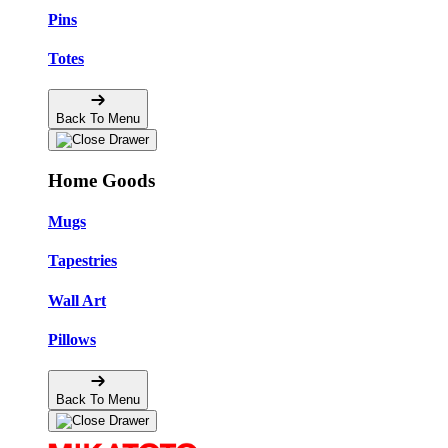
Pins
Totes
Back To Menu
Home Goods
Mugs
Tapestries
Wall Art
Pillows
Back To Menu