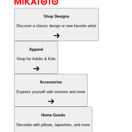
Shop Designs
Discover a classic design or new favorite artist
Apparel
Shop for Adults & Kids
Accessories
Express yourself with stickers and more
Home Goods
Decorate with pillows, tapestries, and more