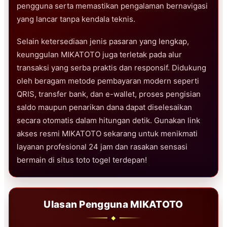
pengguna serta memastikan pengalaman bernavigasi
yang lancar tanpa kendala teknis.
Selain ketersediaan jenis pasaran yang lengkap,
keunggulan MIKATOTO juga terletak pada alur
transaksi yang serba praktis dan responsif. Didukung
oleh beragam metode pembayaran modern seperti
QRIS, transfer bank, dan e-wallet, proses pengisian
saldo maupun penarikan dana dapat diselesaikan
secara otomatis dalam hitungan detik. Gunakan link
akses resmi MIKATOTO sekarang untuk menikmati
layanan profesional 24 jam dan rasakan sensasi
bermain di situs toto togel terdepan!
Ulasan Pengguna MIKATOTO