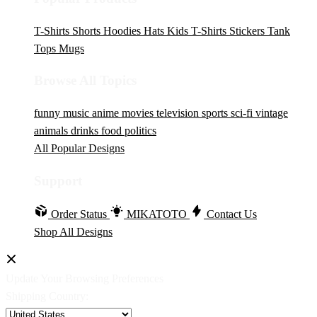
T-Shirts
Shorts
Hoodies
Hats
Kids T-Shirts
Stickers
Tank
Tops
Mugs
Browse All Topics
funny
music
anime
movies
television
sports
sci-fi
vintage
animals
drinks
food
politics
All Popular Designs
Support
Order Status
MIKATOTO
Contact Us
Shop All Designs
Update Your Browsing Preferences
Shipping Country: