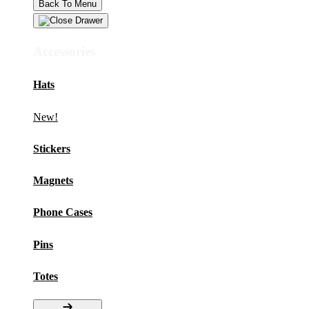
Back To Menu
Accessories
Hats
New!
Stickers
Magnets
Phone Cases
Pins
Totes