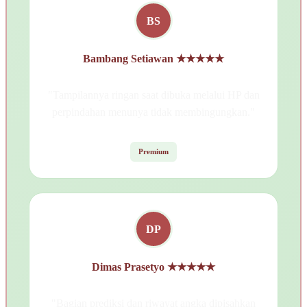
BS
Bambang Setiawan
★★★★★
"Tampilannya ringan saat dibuka melalui HP dan
perpindahan menunya tidak membingungkan."
Premium
DP
Dimas Prasetyo
★★★★★
"Bagian prediksi dan riwayat angka dipisahkan