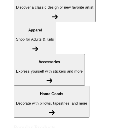
Discover a classic design or new favorite artist
Apparel
Shop for Adults & Kids
Accessories
Express yourself with stickers and more
Home Goods
Decorate with pillows, tapestries, and more
Popular Products