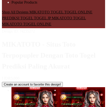
Popular Products
Shop All Designs
MIKATOTO
TOGEL
TOGEL ONLINE
PREDIKSI TOGEL
TOGEL JP
MIKATOTO TOGEL
MIKATOTO TOGEL ONLINE
Design ID: 74235272
MIKATOTO - Situs Toto
Terpopupler Dengan Toto Togel
Prediksi Paling Akurat
I
IDR5,000
Create an account to favorite this design!