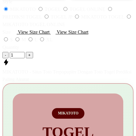
Style
MIKATOTO
TOGEL
TOGEL ONLINE
PREDIKSI TOGEL
TOGEL JP
MIKATOTO TOGEL
MIKATOTO TOGEL ONLINE
Size
View Size Chart
View Size Chart
S
M
L
XL
Quantity
-
+
MIKATOTO - Situs Toto Terpopupler Dengan Toto Togel Prediksi
Paling Akurat
MIKATOTO
TOGEL