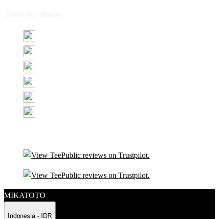
Share this design:
MIKATOTO
Indonesia - IDR