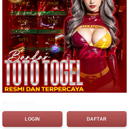
BY:
MIKATOTO
LOGIN
DAFTAR