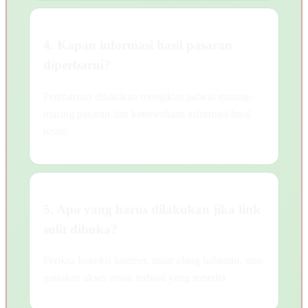
4. Kapan informasi hasil pasaran
diperbarui?
Pembaruan dilakukan mengikuti jadwal masing-
masing pasaran dan ketersediaan informasi hasil
resmi.
5. Apa yang harus dilakukan jika link
sulit dibuka?
Periksa koneksi internet, muat ulang halaman, atau
gunakan akses resmi terbaru yang tersedia