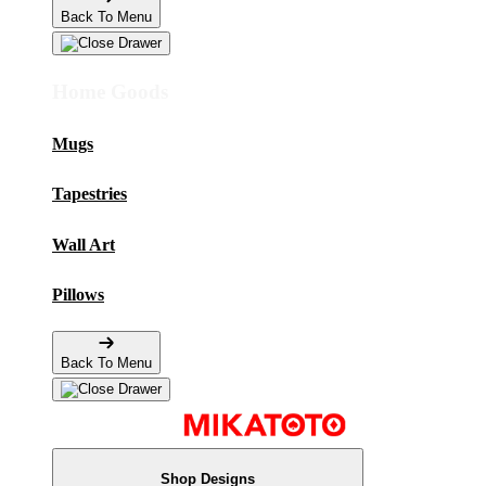
Back To Menu
Home Goods
Mugs
Tapestries
Wall Art
Pillows
Back To Menu
Shop Designs