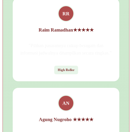
RR
Raim Ramadhan
★★★★★
"Pilihan pasarannya cukup beragam dan
informasi jadwalnya ditampilkan secara ringkas."
High Roller
AN
Agung Nugroho
★★★★★