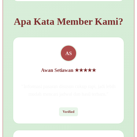
Apa Kata Member Kami?
AS
Awan Setiawan
★★★★★
"Informasi pasaran disusun cukup rapi, jadi lebih
mudah mencari jadwal dan hasil terbaru."
Verified