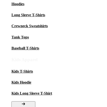
Hoodies
Long Sleeve T-Shirts
Crewneck Sweatshirts
Tank Tops
Baseball T-Shirts
Kids Apparel
Kids T-Shirts
Kids Hoodie
Kids Long Sleeve T-Shirt