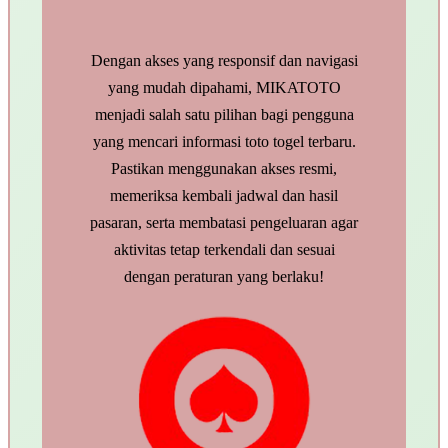
Dengan akses yang responsif dan navigasi
yang mudah dipahami, MIKATOTO
menjadi salah satu pilihan bagi pengguna
yang mencari informasi toto togel terbaru.
Pastikan menggunakan akses resmi,
memeriksa kembali jadwal dan hasil
pasaran, serta membatasi pengeluaran agar
aktivitas tetap terkendali dan sesuai
dengan peraturan yang berlaku!