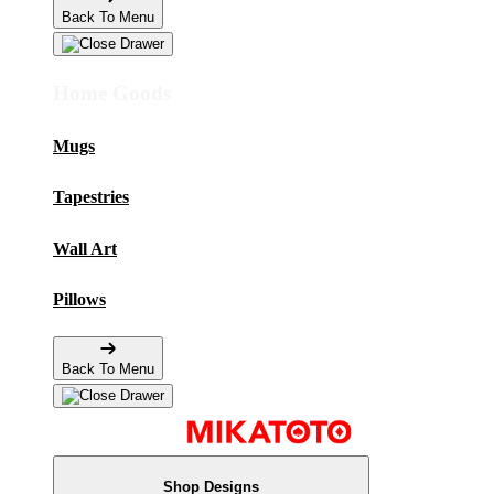
Back To Menu
Home Goods
Mugs
Tapestries
Wall Art
Pillows
Back To Menu
Shop Designs