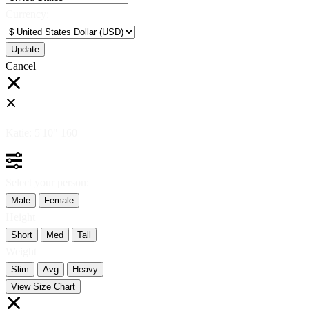
Currency:
Cancel
Katie:
5'10"
160
Select your person:
Male
Female
Height
Short
Med
Tall
Weight
Slim
Avg
Heavy
View Size Chart