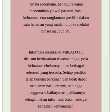
tertata sederhana, pengguna dapat
menemukan jadwal pasaran, hasil
keluaran, serta rangkuman prediksi dalam
satu halaman yang mudah dibuka melalui
ponsel maupun PC.
Informasi prediksi di MIKATOTO
disusun berdasarkan riwayat angka, pola
keluaran sebelumnya, dan berbagai
referensi yang tersedia. Setiap prediksi
tetap bersifat perkiraan dan tidak dapat
menjamin hasil tertentu, sehingga
pengguna sebaiknya menjadikannya
sebagai bahan informasi, bukan sebagai
kepastian kemenangan.