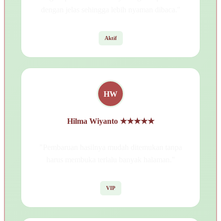
dengan jelas sehingga lebih nyaman dibaca."
Aktif
HW
Hilma Wiyanto
★★★★★
"Pembaruan hasilnya mudah ditemukan tanpa
harus membuka terlalu banyak halaman."
VIP