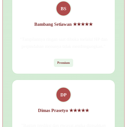
BS
Bambang Setiawan
★★★★★
"Tampilannya ringan saat dibuka melalui HP dan
perpindahan menunya tidak membingungkan."
Premium
DP
Dimas Prasetyo
★★★★★
"Bagian prediksi dan riwayat angka dipisahkan