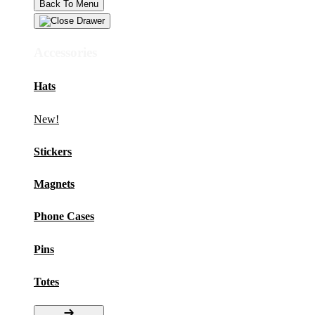
Back To Menu
Accessories
Hats
New!
Stickers
Magnets
Phone Cases
Pins
Totes