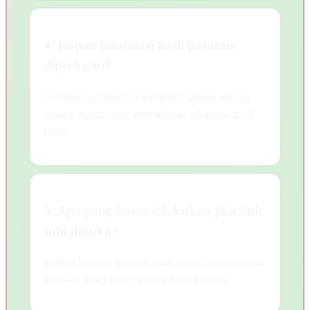
4. Kapan informasi hasil pasaran
diperbarui?
Pembaruan dilakukan mengikuti jadwal masing-
masing pasaran dan ketersediaan informasi hasil
resmi.
5. Apa yang harus dilakukan jika link
sulit dibuka?
Periksa koneksi internet, muat ulang halaman, atau
gunakan akses resmi terbaru yang tersedia