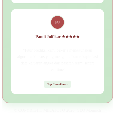
PJ
Pandi Julfikar
★★★★★
"Fitur prediksi kami bekerja menggunakan
algoritma khusus yang mengandalkan rekapitulasi
data keluaran angka dari pasaran resmi secara
real-time"
Top Contributor
© COPYRIGHT MIKATOTO 2026 | SEO Monarch