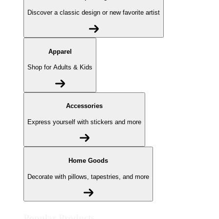
Discover a classic design or new favorite artist
Apparel
Shop for Adults & Kids
Accessories
Express yourself with stickers and more
Home Goods
Decorate with pillows, tapestries, and more
Popular Products