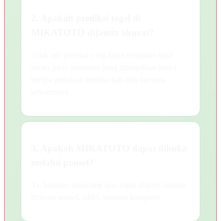
2. Apakah prediksi togel di
MIKATOTO dijamin akurat?
Tidak ada prediksi yang dapat menjamin hasil
secara pasti. Informasi yang ditampilkan hanya
berupa perkiraan berdasarkan data dan pola
sebelumnya.
3. Apakah MIKATOTO dapat dibuka
melalui ponsel?
Ya, halaman dirancang agar dapat diakses melalui
browser ponsel, tablet, maupun komputer.