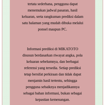
tertata sederhana, pengguna dapat
menemukan jadwal pasaran, hasil
keluaran, serta rangkuman prediksi dalam
satu halaman yang mudah dibuka melalui
ponsel maupun PC.
Informasi prediksi di MIKATOTO
disusun berdasarkan riwayat angka, pola
keluaran sebelumnya, dan berbagai
referensi yang tersedia. Setiap prediksi
tetap bersifat perkiraan dan tidak dapat
menjamin hasil tertentu, sehingga
pengguna sebaiknya menjadikannya
sebagai bahan informasi, bukan sebagai
kepastian kemenangan.