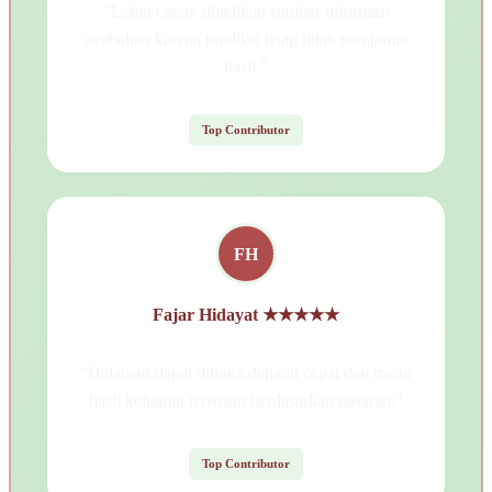
"Lebih cocok dijadikan sumber informasi
tambahan karena prediksi tetap tidak menjamin
hasil."
Top Contributor
FH
Fajar Hidayat
★★★★★
"Halaman dapat dibuka dengan cepat dan menu
hasil keluaran tersusun berdasarkan pasaran."
Top Contributor