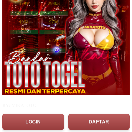
BY:
MIKATOTO
LOGIN
DAFTAR