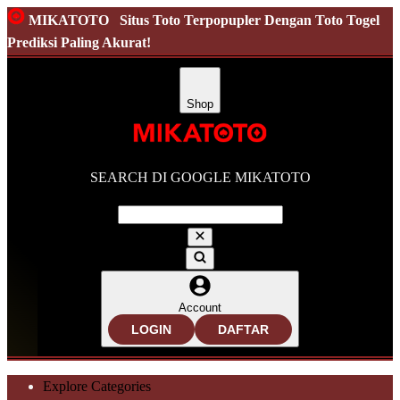
MIKATOTO
Situs Toto Terpopupler Dengan Toto Togel
Prediksi Paling Akurat!
Shop
SEARCH DI GOOGLE MIKATOTO
Account
LOGIN
DAFTAR
Explore Categories