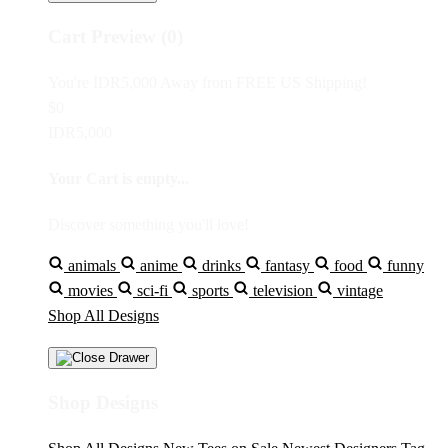
Cart Preview (0)
You're
IDR5,000
Away from
FREE US Shipping!
$0
IDR5,000
Your Cart is empty...
Discover something you'll love!
animals
anime
drinks
fantasy
food
funny
movies
sci-fi
sports
television
vintage
Shop All Designs
Shop Designs