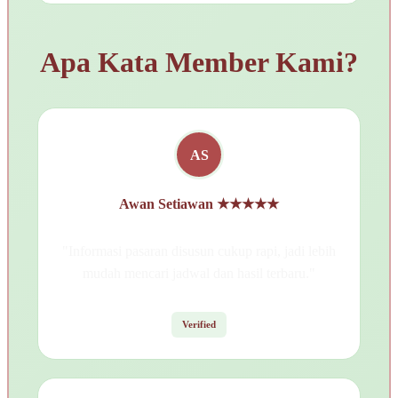
Apa Kata Member Kami?
AS
Awan Setiawan
★★★★★
"Informasi pasaran disusun cukup rapi, jadi lebih
mudah mencari jadwal dan hasil terbaru."
Verified