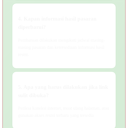
4. Kapan informasi hasil pasaran
diperbarui?
Pembaruan dilakukan mengikuti jadwal masing-
masing pasaran dan ketersediaan informasi hasil
resmi.
5. Apa yang harus dilakukan jika link
sulit dibuka?
Periksa koneksi internet, muat ulang halaman, atau
gunakan akses resmi terbaru yang tersedia