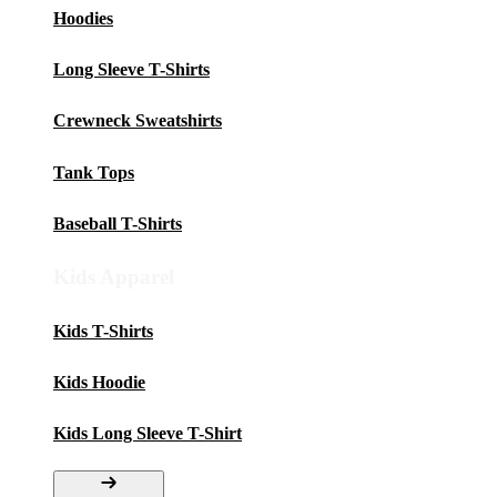
Hoodies
Long Sleeve T-Shirts
Crewneck Sweatshirts
Tank Tops
Baseball T-Shirts
Kids Apparel
Kids T-Shirts
Kids Hoodie
Kids Long Sleeve T-Shirt