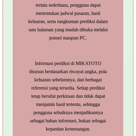
tertata sederhana, pengguna dapat
menemukan jadwal pasaran, hasil
keluaran, serta rangkuman prediksi dalam
satu halaman yang mudah dibuka melalui
ponsel maupun PC.
Informasi prediksi di MIKATOTO
disusun berdasarkan riwayat angka, pola
keluaran sebelumnya, dan berbagai
referensi yang tersedia. Setiap prediksi
tetap bersifat perkiraan dan tidak dapat
menjamin hasil tertentu, sehingga
pengguna sebaiknya menjadikannya
sebagai bahan informasi, bukan sebagai
kepastian kemenangan.