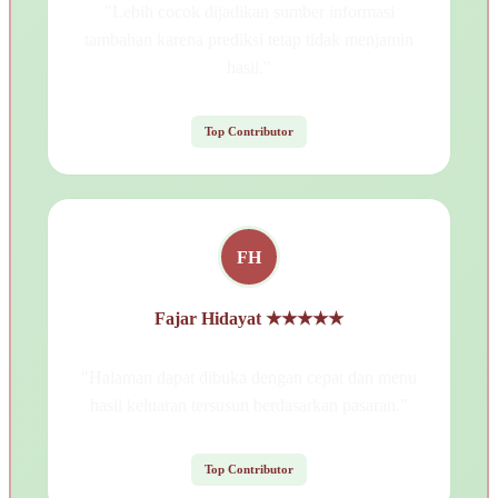
"Lebih cocok dijadikan sumber informasi
tambahan karena prediksi tetap tidak menjamin
hasil."
Top Contributor
FH
Fajar Hidayat
★★★★★
"Halaman dapat dibuka dengan cepat dan menu
hasil keluaran tersusun berdasarkan pasaran."
Top Contributor