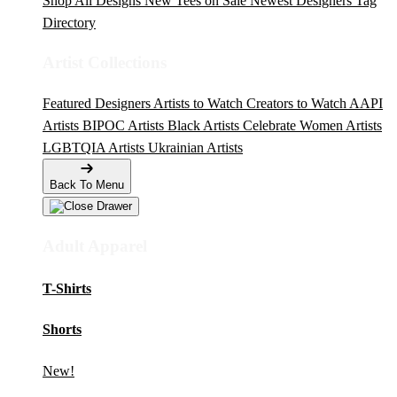
Shop All Designs
New Tees on Sale
Newest Designers
Tag
Directory
Artist Collections
Featured Designers
Artists to Watch
Creators to Watch
AAPI
Artists
BIPOC Artists
Black Artists
Celebrate Women Artists
LGBTQIA Artists
Ukrainian Artists
Back To Menu
Adult Apparel
T-Shirts
Shorts
New!