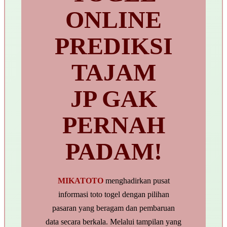
ONLINE
PREDIKSI
TAJAM
JP GAK
PERNAH
PADAM!
MIKATOTO
menghadirkan pusat
informasi toto togel dengan pilihan
pasaran yang beragam dan pembaruan
data secara berkala. Melalui tampilan yang