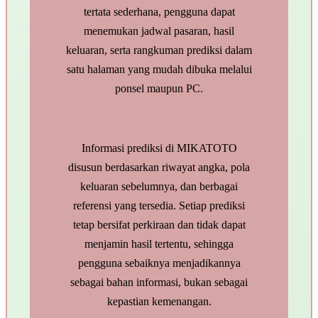
tertata sederhana, pengguna dapat
menemukan jadwal pasaran, hasil
keluaran, serta rangkuman prediksi dalam
satu halaman yang mudah dibuka melalui
ponsel maupun PC.
Informasi prediksi di MIKATOTO
disusun berdasarkan riwayat angka, pola
keluaran sebelumnya, dan berbagai
referensi yang tersedia. Setiap prediksi
tetap bersifat perkiraan dan tidak dapat
menjamin hasil tertentu, sehingga
pengguna sebaiknya menjadikannya
sebagai bahan informasi, bukan sebagai
kepastian kemenangan.