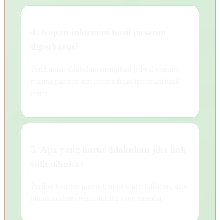
4. Kapan informasi hasil pasaran
diperbarui?
Pembaruan dilakukan mengikuti jadwal masing-
masing pasaran dan ketersediaan informasi hasil
resmi.
5. Apa yang harus dilakukan jika link
sulit dibuka?
Periksa koneksi internet, muat ulang halaman, atau
gunakan akses resmi terbaru yang tersedia