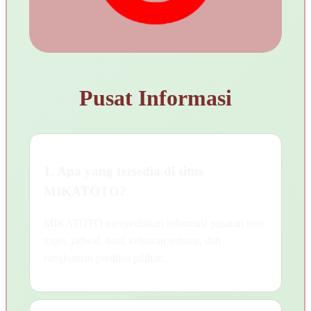
Pusat Informasi
1. Apa yang tersedia di situs
MIKATOTO?
MIKATOTO menyediakan informasi pasaran toto
togel, jadwal, hasil keluaran terbaru, dan
rangkuman prediksi pilihan.