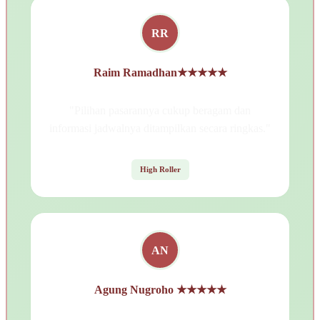
RR
Raim Ramadhan
★★★★★
"Pilihan pasarannya cukup beragam dan
informasi jadwalnya ditampilkan secara ringkas."
High Roller
AN
Agung Nugroho
★★★★★