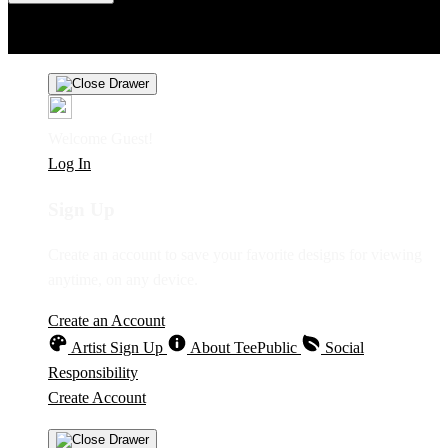
Product Safety
Intellectual Property Policy
CA: Do Not Sell My
Personal Information
Privacy Policy
Terms
Welcome Guest!
Log In
Sign Up
Create an account to save your favorite designs for viewing
anytime, on any device.
Create an Account
Artist Sign Up
About TeePublic
Social
Responsibility
Create Account