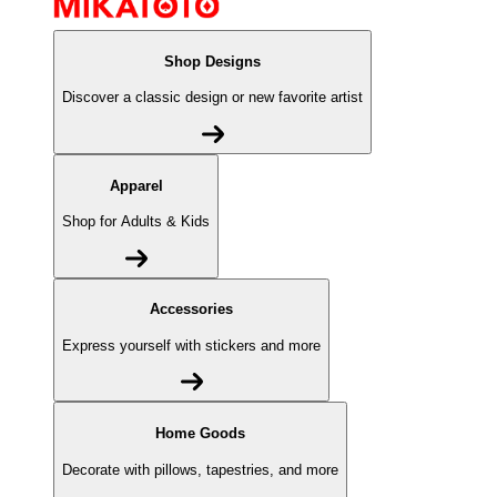
Shop Designs
Discover a classic design or new favorite artist
Apparel
Shop for Adults & Kids
Accessories
Express yourself with stickers and more
Home Goods
Decorate with pillows, tapestries, and more