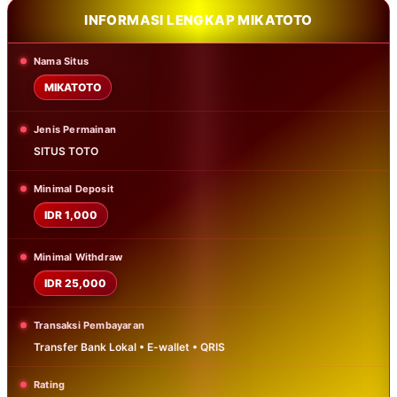
INFORMASI LENGKAP MIKATOTO
Nama Situs
MIKATOTO
Jenis Permainan
SITUS TOTO
Minimal Deposit
IDR 1,000
Minimal Withdraw
IDR 25,000
Transaksi Pembayaran
Transfer Bank Lokal • E-wallet • QRIS
Rating