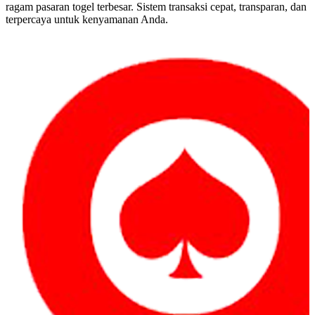
ragam pasaran togel terbesar. Sistem transaksi cepat, transparan, dan
terpercaya untuk kenyamanan Anda.