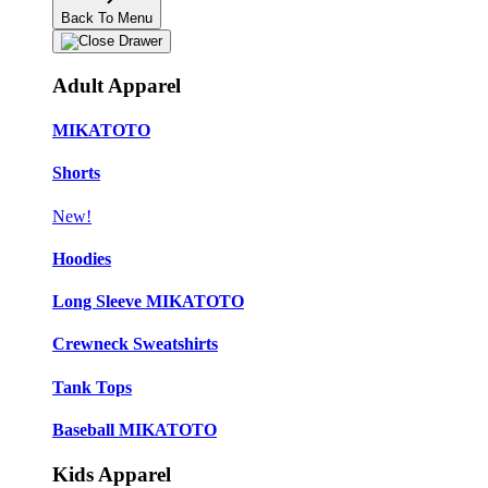
Back To Menu
Adult Apparel
MIKATOTO
Shorts
New!
Hoodies
Long Sleeve MIKATOTO
Crewneck Sweatshirts
Tank Tops
Baseball MIKATOTO
Kids Apparel