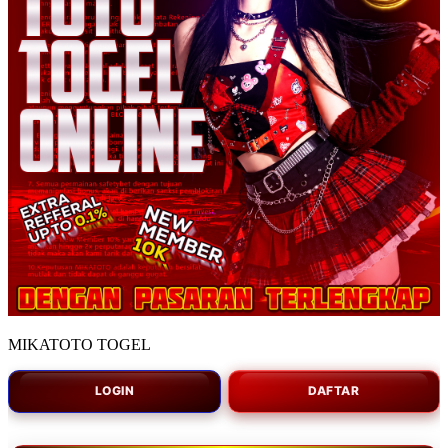
MIKATOTO TOGEL
LOGIN
DAFTAR