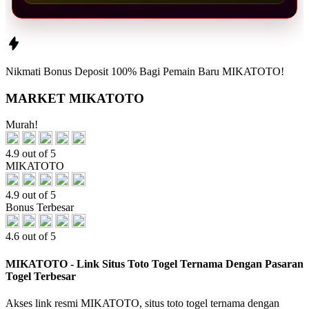
Nikmati
Bonus Deposit 100%
Bagi Pemain Baru
MIKATOTO!
MARKET MIKATOTO
Murah!
4.9 out of 5
MIKATOTO
4.9 out of 5
Bonus Terbesar
4.6 out of 5
MIKATOTO - Link Situs Toto Togel Ternama Dengan Pasaran
Togel Terbesar
Akses link resmi MIKATOTO, situs toto togel ternama dengan