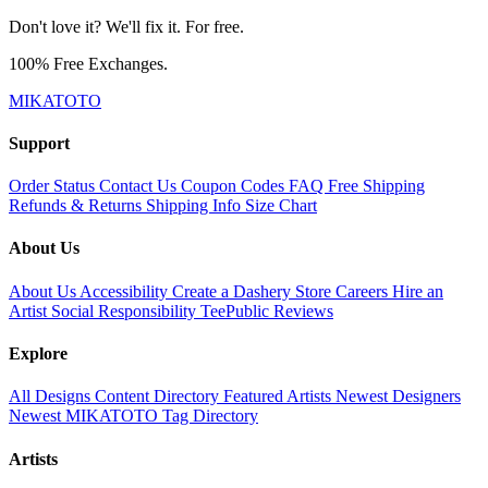
Don't love it? We'll fix it. For free.
100% Free Exchanges.
MIKATOTO
Support
Order Status
Contact Us
Coupon Codes
FAQ
Free Shipping
Refunds & Returns
Shipping Info
Size Chart
About Us
About Us
Accessibility
Create a Dashery Store
Careers
Hire an
Artist
Social Responsibility
TeePublic Reviews
Explore
All Designs
Content Directory
Featured Artists
Newest Designers
Newest MIKATOTO
Tag Directory
Artists