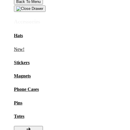
Back To Menu
Accessories
Hats
New!
Stickers
Magnets
Phone Cases
Pins
Totes