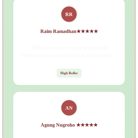
RR
Raim Ramadhan
★★★★★
"Pilihan pasarannya cukup beragam dan
informasi jadwalnya ditampilkan secara ringkas."
High Roller
AN
Agung Nugroho
★★★★★