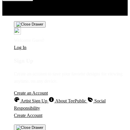
Product Safety
Intellectual Property Policy
CA: Do Not Sell My
Personal Information
Privacy Policy
Terms
Welcome Guest!
Log In
Sign Up
Create an account to save your favorite designs for viewing
anytime, on any device.
Create an Account
Artist Sign Up
About TeePublic
Social
Responsibility
Create Account