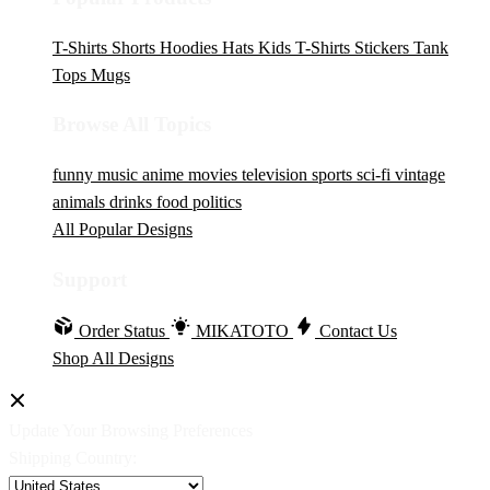
T-Shirts
Shorts
Hoodies
Hats
Kids T-Shirts
Stickers
Tank
Tops
Mugs
Browse All Topics
funny
music
anime
movies
television
sports
sci-fi
vintage
animals
drinks
food
politics
All Popular Designs
Support
Order Status
MIKATOTO
Contact Us
Shop All Designs
Update Your Browsing Preferences
Shipping Country: