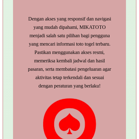
Dengan akses yang responsif dan navigasi
yang mudah dipahami, MIKATOTO
menjadi salah satu pilihan bagi pengguna
yang mencari informasi toto togel terbaru.
Pastikan menggunakan akses resmi,
memeriksa kembali jadwal dan hasil
pasaran, serta membatasi pengeluaran agar
aktivitas tetap terkendali dan sesuai
dengan peraturan yang berlaku!