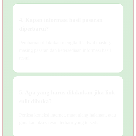
4. Kapan informasi hasil pasaran
diperbarui?
Pembaruan dilakukan mengikuti jadwal masing-
masing pasaran dan ketersediaan informasi hasil
resmi.
5. Apa yang harus dilakukan jika link
sulit dibuka?
Periksa koneksi internet, muat ulang halaman, atau
gunakan akses resmi terbaru yang tersedia