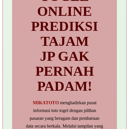
ONLINE
PREDIKSI
TAJAM
JP GAK
PERNAH
PADAM!
MIKATOTO
menghadirkan pusat
informasi toto togel dengan pilihan
pasaran yang beragam dan pembaruan
data secara berkala. Melalui tampilan yang