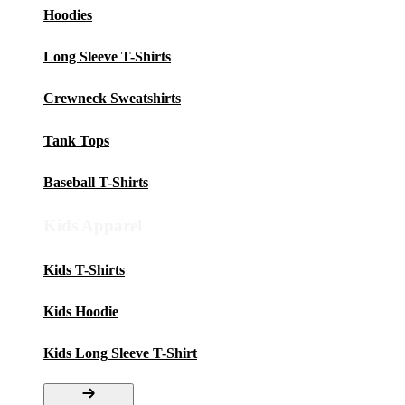
Hoodies
Long Sleeve T-Shirts
Crewneck Sweatshirts
Tank Tops
Baseball T-Shirts
Kids Apparel
Kids T-Shirts
Kids Hoodie
Kids Long Sleeve T-Shirt