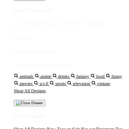
Cart Preview (0)
You're
IDR5,000
Away from
FREE US Shipping!
$0
IDR5,000
Your Cart is empty...
Discover something you'll love!
animals
anime
drinks
fantasy
food
funny
movies
sci-fi
sports
television
vintage
Shop All Designs
Shop Designs