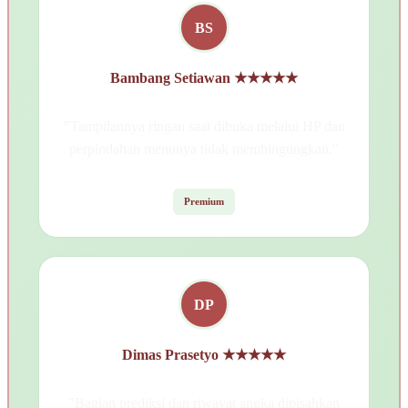
BS
Bambang Setiawan
★★★★★
"Tampilannya ringan saat dibuka melalui HP dan
perpindahan menunya tidak membingungkan."
Premium
DP
Dimas Prasetyo
★★★★★
"Bagian prediksi dan riwayat angka dipisahkan