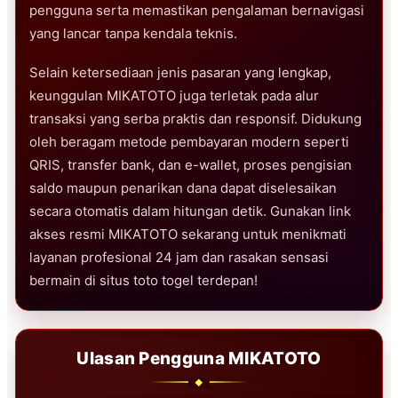
pengguna serta memastikan pengalaman bernavigasi
yang lancar tanpa kendala teknis.
Selain ketersediaan jenis pasaran yang lengkap,
keunggulan MIKATOTO juga terletak pada alur
transaksi yang serba praktis dan responsif. Didukung
oleh beragam metode pembayaran modern seperti
QRIS, transfer bank, dan e-wallet, proses pengisian
saldo maupun penarikan dana dapat diselesaikan
secara otomatis dalam hitungan detik. Gunakan link
akses resmi MIKATOTO sekarang untuk menikmati
layanan profesional 24 jam dan rasakan sensasi
bermain di situs toto togel terdepan!
Ulasan Pengguna MIKATOTO