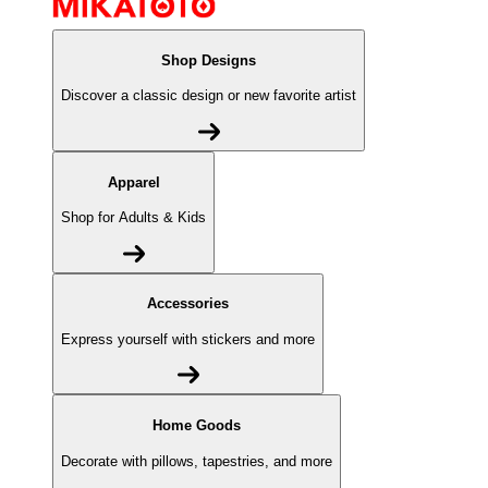
Shop Designs
Discover a classic design or new favorite artist
Apparel
Shop for Adults & Kids
Accessories
Express yourself with stickers and more
Home Goods
Decorate with pillows, tapestries, and more