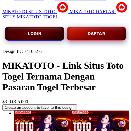
MIKATOTO SITUS TOTO
MIKATOTO DAFTAR
SITUS MIKATOTO TOGEL
LOGIN
DAFTAR
Design ID: 74165272
MIKATOTO - Link Situs Toto
Togel Ternama Dengan
Pasaran Togel Terbesar
$3
IDR 5.000
Create an account to favorite this design!