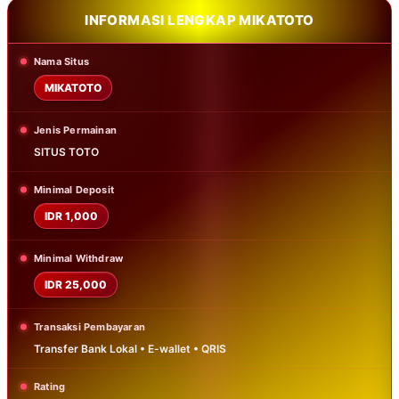
INFORMASI LENGKAP MIKATOTO
Nama Situs
MIKATOTO
Jenis Permainan
SITUS TOTO
Minimal Deposit
IDR 1,000
Minimal Withdraw
IDR 25,000
Transaksi Pembayaran
Transfer Bank Lokal • E-wallet • QRIS
Rating