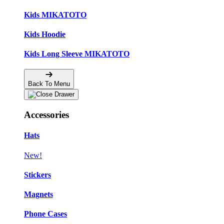
Kids MIKATOTO
Kids Hoodie
Kids Long Sleeve MIKATOTO
Back To Menu
Accessories
Hats
New!
Stickers
Magnets
Phone Cases