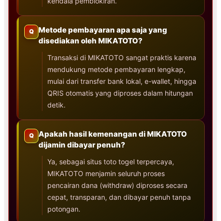
kendala pemblokiran.
Metode pembayaran apa saja yang
disediakan oleh MIKATOTO?
Transaksi di MIKATOTO sangat praktis karena
mendukung metode pembayaran lengkap,
mulai dari transfer bank lokal, e-wallet, hingga
QRIS otomatis yang diproses dalam hitungan
detik.
Apakah hasil kemenangan di MIKATOTO
dijamin dibayar penuh?
Ya, sebagai situs toto togel terpercaya,
MIKATOTO menjamin seluruh proses
pencairan dana (withdraw) diproses secara
cepat, transparan, dan dibayar penuh tanpa
potongan.