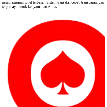
ragam pasaran togel terbesar. Sistem transaksi cepat, transparan, dan
terpercaya untuk kenyamanan Anda.