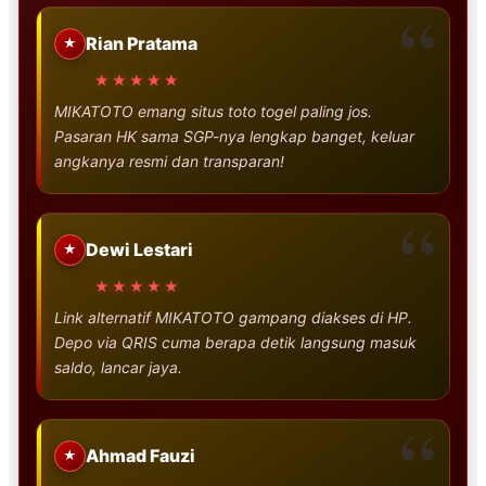
Rian Pratama
★★★★★
MIKATOTO emang situs toto togel paling jos.
Pasaran HK sama SGP-nya lengkap banget, keluar
angkanya resmi dan transparan!
Dewi Lestari
★★★★★
Link alternatif MIKATOTO gampang diakses di HP.
Depo via QRIS cuma berapa detik langsung masuk
saldo, lancar jaya.
Ahmad Fauzi