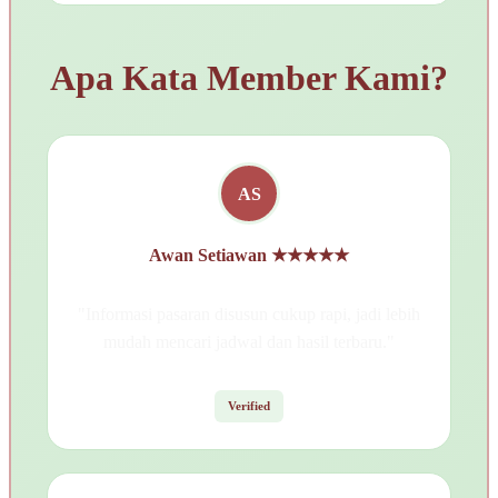
Apa Kata Member Kami?
AS
Awan Setiawan
★★★★★
"Informasi pasaran disusun cukup rapi, jadi lebih
mudah mencari jadwal dan hasil terbaru."
Verified