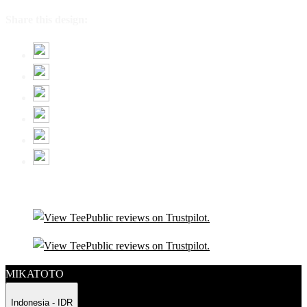
Share this design:
MIKATOTO
Indonesia - IDR