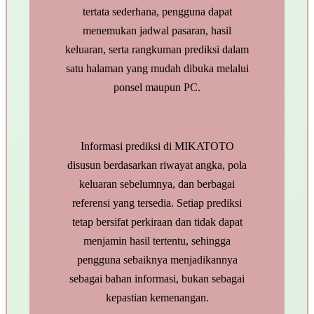
tertata sederhana, pengguna dapat
menemukan jadwal pasaran, hasil
keluaran, serta rangkuman prediksi dalam
satu halaman yang mudah dibuka melalui
ponsel maupun PC.
Informasi prediksi di MIKATOTO
disusun berdasarkan riwayat angka, pola
keluaran sebelumnya, dan berbagai
referensi yang tersedia. Setiap prediksi
tetap bersifat perkiraan dan tidak dapat
menjamin hasil tertentu, sehingga
pengguna sebaiknya menjadikannya
sebagai bahan informasi, bukan sebagai
kepastian kemenangan.