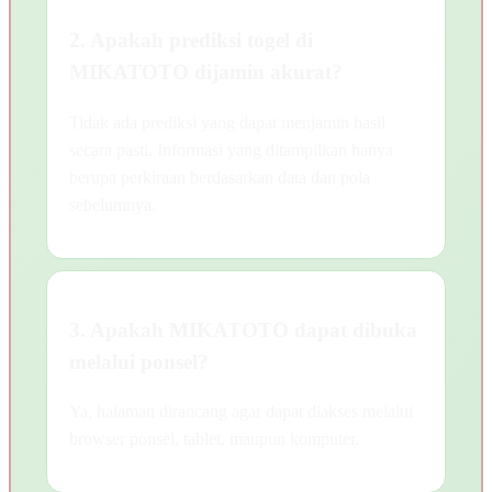
2. Apakah prediksi togel di
MIKATOTO dijamin akurat?
Tidak ada prediksi yang dapat menjamin hasil
secara pasti. Informasi yang ditampilkan hanya
berupa perkiraan berdasarkan data dan pola
sebelumnya.
3. Apakah MIKATOTO dapat dibuka
melalui ponsel?
Ya, halaman dirancang agar dapat diakses melalui
browser ponsel, tablet, maupun komputer.