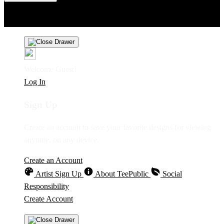
Product Safety
Intellectual Property Policy
CA: Do Not Sell My
Personal Information
Privacy Policy
Terms
Welcome Guest!
Log In
Sign Up
Create an account to save your favorite designs for viewing
anytime, on any device.
Create an Account
Artist Sign Up
About TeePublic
Social
Responsibility
Create Account