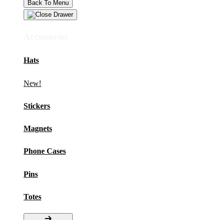
Back To Menu
Accessories
Hats
New!
Stickers
Magnets
Phone Cases
Pins
Totes