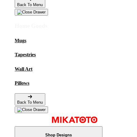
Back To Menu
Home Goods
Mugs
Tapestries
Wall Art
Pillows
Back To Menu
Shop Designs