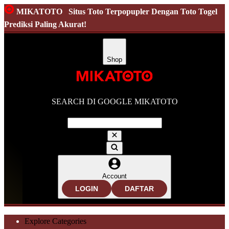
MIKATOTO
Situs Toto Terpopupler Dengan Toto Togel
Prediksi Paling Akurat!
Shop
SEARCH DI GOOGLE MIKATOTO
Account
LOGIN
DAFTAR
Explore Categories