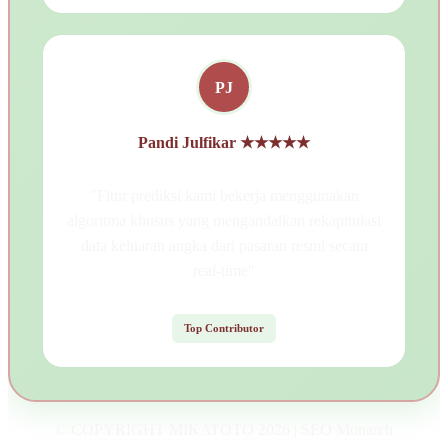
PJ
Pandi Julfikar
★★★★★
"Fitur prediksi kami bekerja menggunakan
algoritma khusus yang mengandalkan rekapitulasi
data keluaran angka dari pasaran resmi secara
real-time"
Top Contributor
© COPYRIGHT MIKATOTO 2026 | SEO Monarch