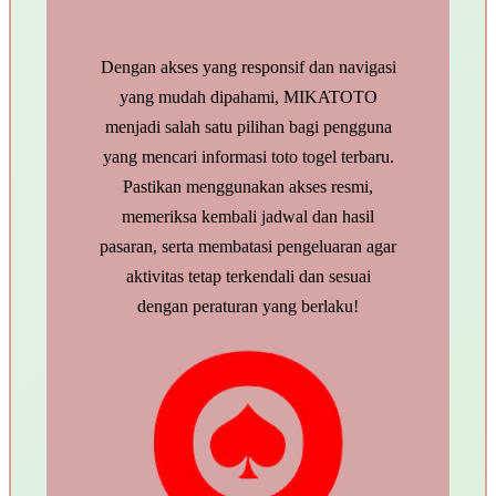
Dengan akses yang responsif dan navigasi
yang mudah dipahami, MIKATOTO
menjadi salah satu pilihan bagi pengguna
yang mencari informasi toto togel terbaru.
Pastikan menggunakan akses resmi,
memeriksa kembali jadwal dan hasil
pasaran, serta membatasi pengeluaran agar
aktivitas tetap terkendali dan sesuai
dengan peraturan yang berlaku!