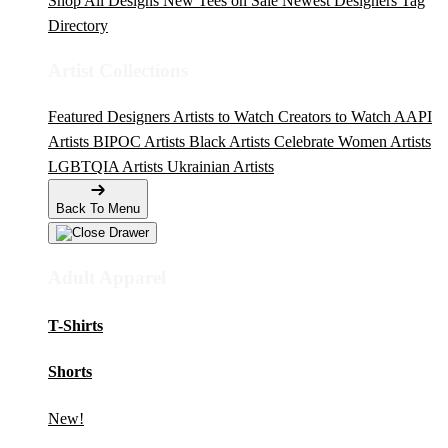
Shop All Designs
New Tees on Sale
Newest Designers
Tag
Directory
Artist Collections
Featured Designers
Artists to Watch
Creators to Watch
AAPI
Artists
BIPOC Artists
Black Artists
Celebrate Women Artists
LGBTQIA Artists
Ukrainian Artists
Back To Menu
Adult Apparel
T-Shirts
Shorts
New!