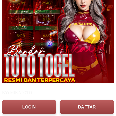
BY:
MIKATOTO
LOGIN
DAFTAR