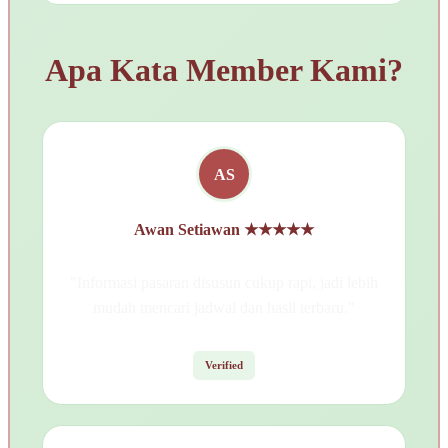
Apa Kata Member Kami?
AS
Awan Setiawan
★★★★★
"Informasi pasaran disusun cukup rapi, jadi lebih
mudah mencari jadwal dan hasil terbaru."
Verified