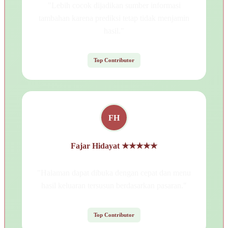
"Lebih cocok dijadikan sumber informasi
tambahan karena prediksi tetap tidak menjamin
hasil."
Top Contributor
FH
Fajar Hidayat
★★★★★
"Halaman dapat dibuka dengan cepat dan menu
hasil keluaran tersusun berdasarkan pasaran."
Top Contributor