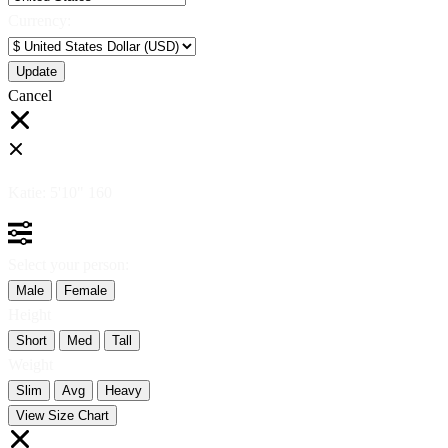
Currency:
Cancel
Katie:
5'10"
160
Select your person:
Male
Female
Height
Short
Med
Tall
Weight
Slim
Avg
Heavy
View Size Chart