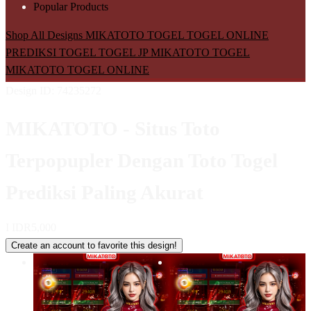
Popular Products
Shop All Designs
MIKATOTO
TOGEL
TOGEL ONLINE
PREDIKSI TOGEL
TOGEL JP
MIKATOTO TOGEL
MIKATOTO TOGEL ONLINE
Design ID: 74235272
MIKATOTO - Situs Toto
Terpopupler Dengan Toto Togel
Prediksi Paling Akurat
I
IDR5,000
Create an account to favorite this design!