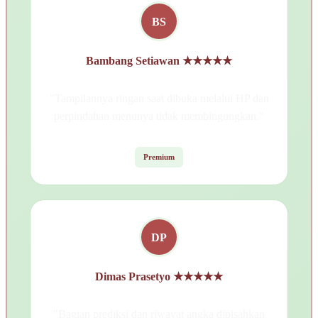
BS
Bambang Setiawan
★★★★★
"Tampilannya ringan saat dibuka melalui HP dan
perpindahan menunya tidak membingungkan."
Premium
DP
Dimas Prasetyo
★★★★★
"Bagian prediksi dan riwayat angka dipisahkan