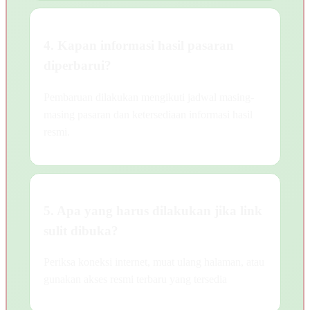
4. Kapan informasi hasil pasaran
diperbarui?
Pembaruan dilakukan mengikuti jadwal masing-
masing pasaran dan ketersediaan informasi hasil
resmi.
5. Apa yang harus dilakukan jika link
sulit dibuka?
Periksa koneksi internet, muat ulang halaman, atau
gunakan akses resmi terbaru yang tersedia