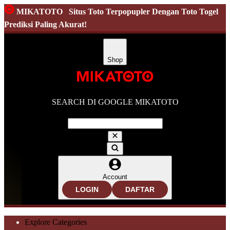
MIKATOTO
Situs Toto Terpopupler Dengan Toto Togel
Prediksi Paling Akurat!
Shop
SEARCH DI GOOGLE MIKATOTO
Account
LOGIN
DAFTAR
Explore Categories