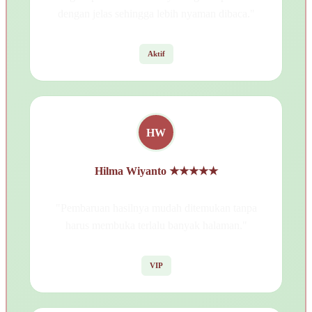
dengan jelas sehingga lebih nyaman dibaca."
Aktif
HW
Hilma Wiyanto
★★★★★
"Pembaruan hasilnya mudah ditemukan tanpa
harus membuka terlalu banyak halaman."
VIP