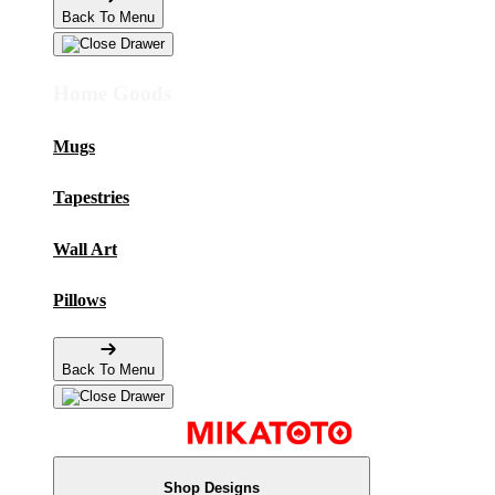
Back To Menu
Home Goods
Mugs
Tapestries
Wall Art
Pillows
Back To Menu
Shop Designs