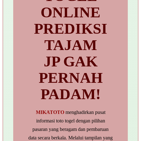
ONLINE
PREDIKSI
TAJAM
JP GAK
PERNAH
PADAM!
MIKATOTO
menghadirkan pusat
informasi toto togel dengan pilihan
pasaran yang beragam dan pembaruan
data secara berkala. Melalui tampilan yang