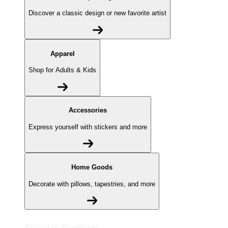
Discover a classic design or new favorite artist
Apparel
Shop for Adults & Kids
Accessories
Express yourself with stickers and more
Home Goods
Decorate with pillows, tapestries, and more
Popular Products