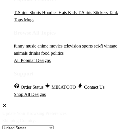
T-Shirts
Shorts
Hoodies
Hats
Kids T-Shirts
Stickers
Tank
Tops
Mugs
Browse All Topics
funny
music
anime
movies
television
sports
sci-fi
vintage
animals
drinks
food
politics
All Popular Designs
Support
Order Status
MIKATOTO
Contact Us
Shop All Designs
Update Your Browsing Preferences
Shipping Country: