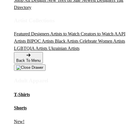
Shop All Designs
New Tees on Sale
Newest Designers
Tag
Directory
Artist Collections
Featured Designers
Artists to Watch
Creators to Watch
AAPI
Artists
BIPOC Artists
Black Artists
Celebrate Women Artists
LGBTQIA Artists
Ukrainian Artists
Back To Menu
Adult Apparel
T-Shirts
Shorts
New!