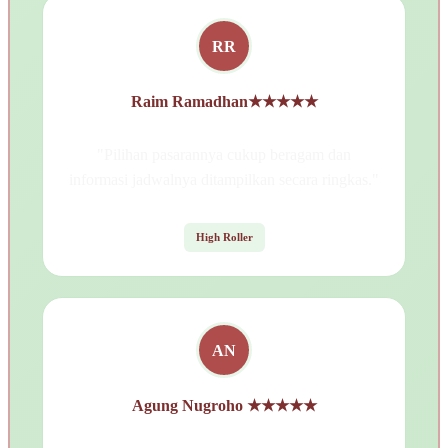
RR
Raim Ramadhan
★★★★★
"Pilihan pasarannya cukup beragam dan
informasi jadwalnya ditampilkan secara ringkas."
High Roller
AN
Agung Nugroho
★★★★★