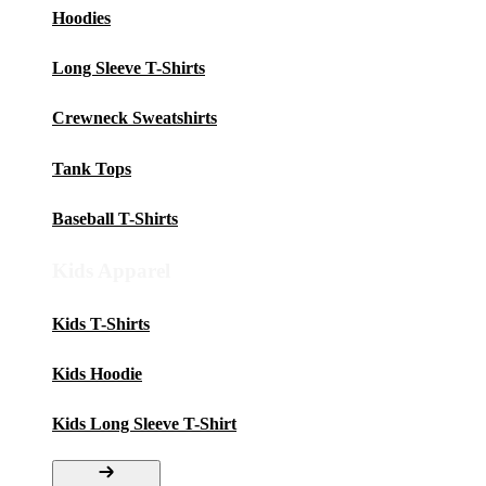
Hoodies
Long Sleeve T-Shirts
Crewneck Sweatshirts
Tank Tops
Baseball T-Shirts
Kids Apparel
Kids T-Shirts
Kids Hoodie
Kids Long Sleeve T-Shirt