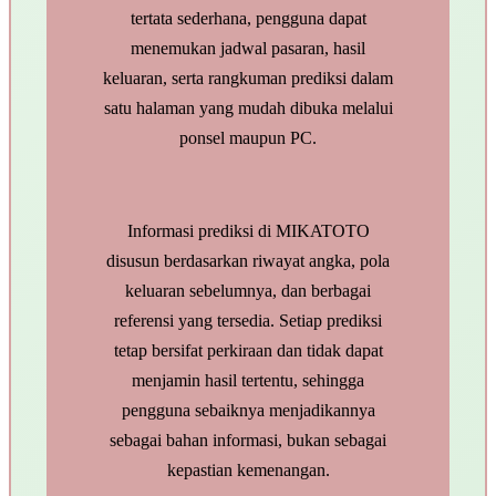
tertata sederhana, pengguna dapat
menemukan jadwal pasaran, hasil
keluaran, serta rangkuman prediksi dalam
satu halaman yang mudah dibuka melalui
ponsel maupun PC.
Informasi prediksi di MIKATOTO
disusun berdasarkan riwayat angka, pola
keluaran sebelumnya, dan berbagai
referensi yang tersedia. Setiap prediksi
tetap bersifat perkiraan dan tidak dapat
menjamin hasil tertentu, sehingga
pengguna sebaiknya menjadikannya
sebagai bahan informasi, bukan sebagai
kepastian kemenangan.