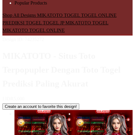
Popular Products
Shop All Designs
MIKATOTO
TOGEL
TOGEL ONLINE
PREDIKSI TOGEL
TOGEL JP
MIKATOTO TOGEL
MIKATOTO TOGEL ONLINE
Design ID: 74235272
MIKATOTO - Situs Toto
Terpopupler Dengan Toto Togel
Prediksi Paling Akurat
I
IDR5,000
Create an account to favorite this design!